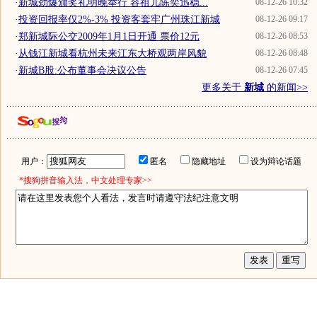
·
新城劲爆颁奖礼明晚举行 容祖儿陈奕迅稳...
08-12-26 10:32
·
投资回报率仅2%-3% 投资客套牢广州珠江新城
08-12-26 09:17
·
郑新城际公交2009年1月1日开通 票价12元
08-12-26 08:53
·
从钱江新城看杭州未来江东大桥观两岸风貌
08-12-26 08:48
·
新城B股:公布董事会决议公告
08-12-26 07:45
更多关于
新城
的新闻>>
用户：
匿名
隐藏地址
设为辩论话题
*搜狗拼音输入法，中文处理专家>>