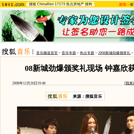
搜狐
ChinaRen
17173
焦点房地产
搜狗
新闻
-
体
音乐频道首页
>
音乐专题
>
热点专题
>
2008新城劲爆颁奖礼
08新城劲爆颁奖礼现场 钟嘉欣
2008年12月26日19:48
[
我来
来源：搜狐音乐