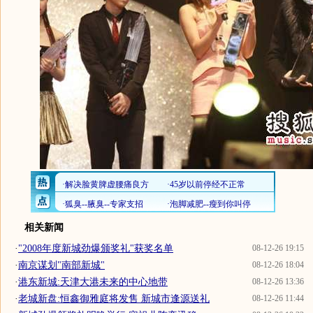
相关新闻
·
"2008年度新城劲爆颁奖礼"获奖名单
08-12-26 19:15
·
南京谋划"南部新城"
08-12-26 18:04
·
港东新城:天津大港未来的中心地带
08-12-26 13:36
·
老城新盘:恒鑫御雅庭将发售 新城市逢源送礼
08-12-26 11:44