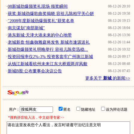
·
08新城劲爆颁奖礼现场 领奖瞬间
08-12-26 20:10
·
获奖:新城劲爆歌曲奖揭晓 容祖儿陈柏宇关心妍
08-12-26 19:58
·
"2008年度新城劲爆颁奖礼"获奖名单
08-12-26 19:15
·
南京谋划"南部新城"
08-12-26 18:04
·
港东新城:天津大港未来的中心地带
08-12-26 13:36
·
老城新盘:恒鑫御雅庭将发售 新城市逢源送礼
08-12-26 11:44
·
新城劲爆颁奖礼明晚举行 容祖儿陈奕迅稳...
08-12-26 10:32
·
投资回报率仅2%-3% 投资客套牢广州珠江新城
08-12-26 09:17
·
从钱江新城看杭州未来江东大桥观两岸风貌
08-12-26 08:48
·
新城B股:公布董事会决议公告
08-12-26 07:45
更多关于
新城
的新闻>>
用户：
匿名
隐藏地址
设为辩论话题
*搜狗拼音输入法，中文处理专家>>