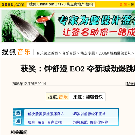
搜狐
ChinaRen
17173
焦点房地产
搜狗
新闻
-
体
音乐频道首页
>
音乐专题
>
热点专题
>
2008新城劲爆颁奖礼
获奖：钟舒漫 EO2 夺新城劲爆
2008年12月26日20:14
[
我来
来源：搜狐音乐
相关新闻