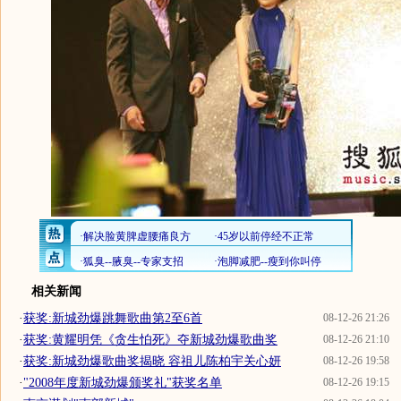
相关新闻
·
获奖:新城劲爆跳舞歌曲第2至6首
08-12-26 21:26
·
获奖:黄耀明凭《贪生怕死》夺新城劲爆歌曲奖
08-12-26 21:10
·
获奖:新城劲爆歌曲奖揭晓 容祖儿陈柏宇关心妍
08-12-26 19:58
·
"2008年度新城劲爆颁奖礼"获奖名单
08-12-26 19:15