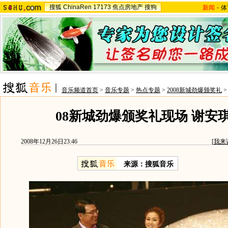
搜狐
ChinaRen
17173
焦点房地产
搜狗
新闻
-
体
音乐频道首页
>
音乐专题
>
热点专题
>
2008新城劲爆颁奖礼
08新城劲爆颁奖礼现场 谢安
2008年12月26日23:46
[
我来
来源：搜狐音乐