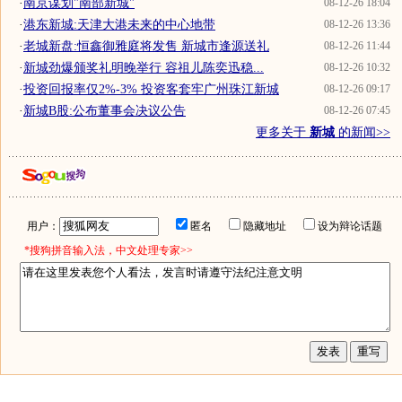
·
南京谋划"南部新城"
08-12-26 18:04
·
港东新城:天津大港未来的中心地带
08-12-26 13:36
·
老城新盘:恒鑫御雅庭将发售 新城市逢源送礼
08-12-26 11:44
·
新城劲爆颁奖礼明晚举行 容祖儿陈奕迅稳...
08-12-26 10:32
·
投资回报率仅2%-3% 投资客套牢广州珠江新城
08-12-26 09:17
·
新城B股:公布董事会决议公告
08-12-26 07:45
更多关于
新城
的新闻>>
用户：
匿名
隐藏地址
设为辩论话题
*搜狗拼音输入法，中文处理专家>>