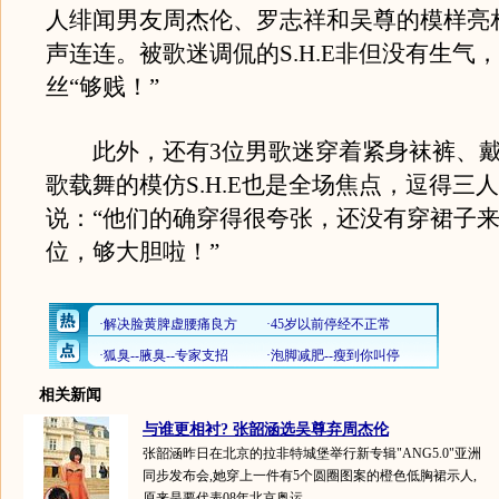
人绯闻男友周杰伦、罗志祥和吴尊的模样亮
声连连。被歌迷调侃的S.H.E非但没有生气
丝“够贱！”
此外，还有3位男歌迷穿着紧身袜裤、戴
歌载舞的模仿S.H.E也是全场焦点，逗得三
说：“他们的确穿得很夸张，还没有穿裙子
位，够大胆啦！”
相关新闻
与谁更相衬? 张韶涵选吴尊弃周杰伦
张韶涵昨日在北京的拉非特城堡举行新专辑"ANG5.0"亚洲
同步发布会,她穿上一件有5个圆圈图案的橙色低胸裙示人,
原来是要代表08年北京奥运...