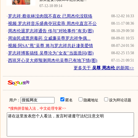
07-12-18 09:14
·
罗志祥:蔡依林没肉我不喜欢 已周杰伦没联络
08-12-02 16:33
·
视频:罗志祥音乐盛典夺冠卖乖 周杰伦直言不公
08-11-17 08:36
·
周杰伦退罗志祥通告 传与"对呛事件"有关(图)
08-10-29 09:50
·
周渝民成票房毒药 立威廉吴尊罗志祥争偶...
08-09-01 10:55
·
视频:阿SA"甩"吴尊 将与罗志祥共赴凄美爱情
08-07-24 01:56
·
罗志祥博客搞怪 吴尊沦为"女友"当面质问(图)
08-02-25 15:58
·
西班牙心灵大师预测周杰伦吴尊已有地下情(图)
07-11-21 09:51
更多关于
吴尊 周杰伦
的新闻>>
用户：
匿名
隐藏地址
设为辩论话题
*搜狗拼音输入法，中文处理专家>>