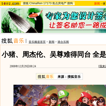
搜狐
ChinaRen
17173
焦点房地产
搜狗
新闻
-
体
音乐频道首页
>
新闻
>
港台乐闻
小猪、周杰伦、吴尊难得同台 全是为
2008年12月29日08:24
[
我来
来源：搜狐音乐