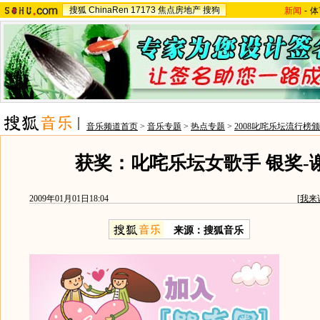
搜狐
ChinaRen
17173
焦点房地产
搜狗
新闻
-
体
音乐频道首页
>
音乐专题
>
热点专题
>
2008叱咤乐坛流行榜
获奖：叱咤乐坛女歌手 银奖-
2009年01月01日18:04
[
我来
来源：搜狐音乐