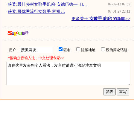
·
获奖:最佳乡村女歌手凯莉·安德伍德—《J...
07-02-12 07:55
·
获奖:最优秀流行女歌手 容祖儿
07-01-27 22:12
更多关于
女歌手 叱咤
的新闻>>
用户：
匿名
隐藏地址
设为辩论话题
*搜狗拼音输入法，中文处理专家>>