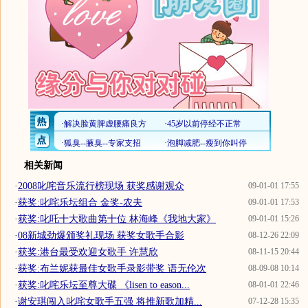
相关新闻
·
2008叱咤音乐流行榜现场 获奖感谢观众
09-01-01 17:55
·
获奖:叱咤乐坛组合 金奖-农夫
09-01-01 17:53
·
获奖:叱吒十大歌曲第十位 林海峰《我地大家》
09-01-01 15:26
·
08新城劲爆颁奖礼现场 获奖女歌手合影
08-12-26 22:09
·
获奖:港台最受欢迎女歌手 许慧欣
08-11-15 20:44
·
获奖:布兰妮获最佳女歌手录影带奖 语无伦次
08-09-08 10:14
·
获奖:叱咤乐坛至尊大碟 《lisen to eason...
08-01-01 22:46
·
谢安琪闯入叱咤女歌手五强 将推新歌加精...
07-12-28 15:35