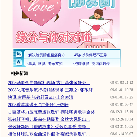
相关新闻
·
2008劲歌金曲颁奖礼现场 古巨基张敬轩孙...
09-01-03 21:12
·
2008叱咤音乐流行榜颁奖现场 王苑之+张敬轩
09-01-01 19:28
·
快讯:古巨基 张敬轩及at17上台表演
09-01-01 17:25
·
2008香港卖碟王 "广州仔"张敬轩
09-01-01 09:47
·
古巨基将力压陈奕迅张敬轩 摘叱咤男歌手金奖
08-12-31 15:19
·
张敬轩容祖儿提前夺劲爆奖 金牌大风退出...
08-12-26 10:34
·
张敬轩新歌《他的故事》受歌迷喜爱 先锋...
08-03-31 10:55
·
相信林峰劲歌金曲没作假 孙耀威为张敬轩...
08-01-14 08:07