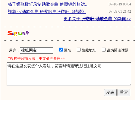
·
杨千嬅张敬轩录制劲歌金曲 傅颖银纱短裙...
07-10-19 08:04
·
视频:07劲歌金曲 得奖歌曲张敬轩《酷爱》
07-09-01 21:42
更多关于
张敬轩 劲歌金曲
的新闻>>
用户：
匿名
隐藏地址
设为辩论话题
*搜狗拼音输入法，中文处理专家>>