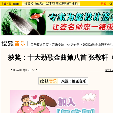
搜狐
ChinaRen
17173
焦点房地产
搜狗
新闻
-
体
音乐频道首页
>
音乐专题
>
热点专题
>
2008劲歌金曲颁奖典礼
获奖：十大劲歌金曲第八首 张敬轩
2009年01月03日22:23
[
我来
来源：搜狐音乐