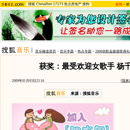
搜狐
ChinaRen
17173
焦点房地产
搜狗
新闻
-
体
音乐频道首页
>
音乐专题
>
热点专题
>
2008劲歌金曲颁奖典礼
获奖：最受欢迎女歌手 杨
2009年01月03日23:16
[
我来
来源：搜狐音乐