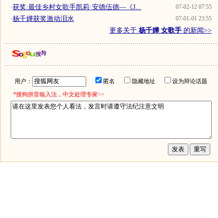
·
获奖:最佳乡村女歌手凯莉·安德伍德—《J...
07-02-12 07:55
·
杨千嬅获奖激动泪水
07-01-01 23:55
更多关于
杨千嬅 女歌手
的新闻>>
用户：
匿名
隐藏地址
设为辩论话题
*搜狗拼音输入法，中文处理专家>>