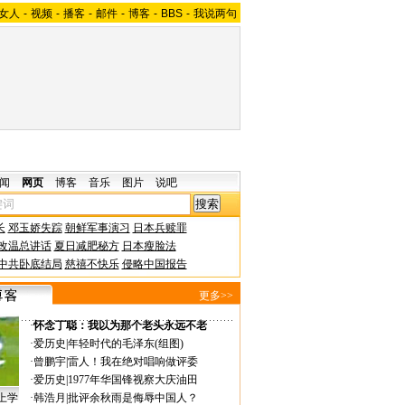
女人
-
视频
-
播客
-
邮件
-
博客
-
BBS
-
我说两句
闻
网页
博客
音乐
图片
说吧
长
邓玉娇失踪
朝鲜军事演习
日本兵赎罪
改温总讲话
夏日减肥秘方
日本瘦脸法
中共卧底结局
慈禧不快乐
侵略中国报告
更多>>
·
怀念丁聪：我以为那个老头永远不老
·
爱历史
|
年轻时代的毛泽东(组图)
·
曾鹏宇
|
雷人！我在绝对唱响做评委
·
爱历史
|
1977年华国锋视察大庆油田
上学
·
韩浩月
|
批评余秋雨是侮辱中国人？