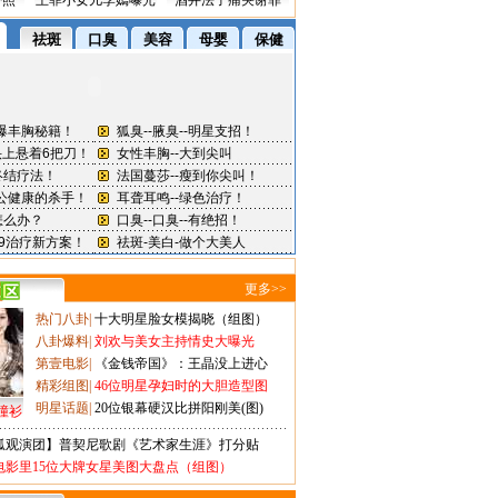
密照
王菲小女儿李嫣曝光
酒井法子痛哭谢罪
更多>>
热门八卦
|
十大明星脸女模揭晓（组图）
八卦爆料
|
刘欢与美女主持情史大曝光
第壹电影
|
《金钱帝国》：王晶没上进心
精彩组图
|
46位明星孕妇时的大胆造型图
明星话题
|
20位银幕硬汉比拼阳刚美(图)
撞衫
狐观演团】普契尼歌剧《艺术家生涯》打分贴
电影里15位大牌女星美图大盘点（组图）