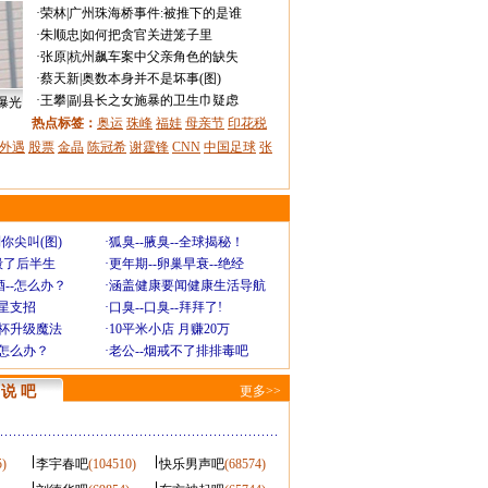
·
荣林
|
广州珠海桥事件:被推下的是谁
·
朱顺忠
|
如何把贪官关进笼子里
·
张原
|
杭州飙车案中父亲角色的缺失
·
蔡天新
|
奥数本身并不是坏事(图)
·
王攀
|
副县长之女施暴的卫生巾疑虑
曝光
热点标签：
奥运
珠峰
福娃
母亲节
印花税
外遇
股票
金晶
陈冠希
谢霆锋
CNN
中国足球
张
你尖叫(图)
·
狐臭--腋臭--全球揭秘！
毁了后半生
·
更年期--卵巢早衰--绝经
--怎么办？
·
涵盖健康要闻健康生活导航
明星支招
·
口臭--口臭--拜拜了!
罩杯升级魔法
·
10平米小店 月赚20万
-怎么办？
·
老公--烟戒不了排排毒吧
说 吧
更多>>
5)
李宇春吧
(104510)
快乐男声吧
(68574)