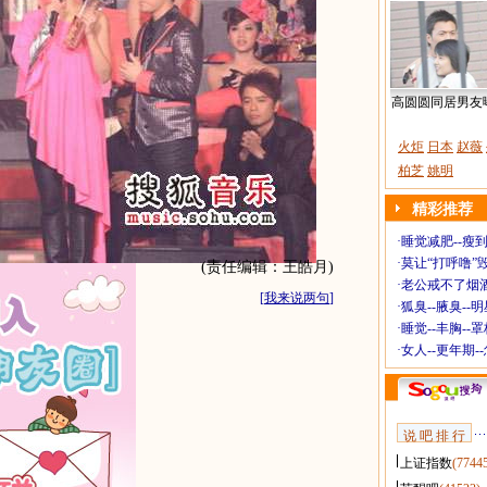
高圆圆同居男友
火炬
日本
赵薇
柏芝
姚明
精彩推荐
·
睡觉减肥--瘦到
·
莫让“打呼噜”
(责任编辑：王皓月)
·
老公戒不了烟酒
[
我来说两句
]
·
狐臭--腋臭--
·
睡觉--丰胸--
·
女人--更年期-
说 吧 排 行
上证指数
(7744