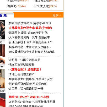
刘德华吧
(69854)
东方神起吧
(65744)
婚姻吧
(78544)
37℃女人吧
(6985)
视 频
更多>>
·
独家首播:大秦帝国
范冰冰-金大班
·
在线看超高收视大戏:
蜗居(完整版)
·
倔强萝卜
麦田
媳妇的美好时代
·
大内密探灵灵狗
倪萍-美丽的事
声》
·
台儿庄战役 日军尸体装满百余卡车
·
揭秘希特勒一生躲过多少次暗杀？
·
1982香港回归中英谈判鲜为人知内幕
·
宋丹丹：张国立活得太累
·
满文军有望明日获释
曝光
·
《变形金刚2》送电影票！
·
李湘王岳伦恩爱待产
·
黎姿怀孕大肚照曝光 月用30万安胎
·
阿娇懒理冠希返港:不关我的事
·
古巨基：我与霆锋都是一哥
不断
·
斯科拉狂砍22分 火箭104-79灰熊
·
火箭弃将赴欧淘金 扣篮王转战俄罗斯
·
NBA5佳球-朗多背身秀妙传