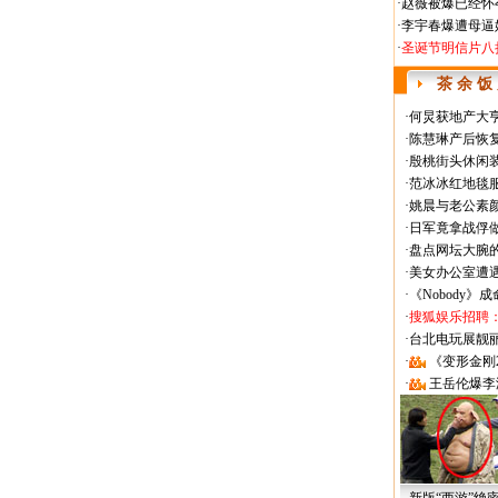
·
赵薇被爆已经怀
·
李宇春爆遭母逼
·
圣诞节明信片八
茶 余 饭
·
何炅获地产大亨
·
陈慧琳产后恢复
·
殷桃街头休闲装
·
范冰冰红地毯
·
姚晨与老公素
·
日军竟拿战俘
·
盘点网坛大腕
·
美女办公室遭
·
《Nobody》
·
搜狐娱乐招聘
·
台北电玩展靓丽Sh
·
《变形金刚
·
王岳伦爆李