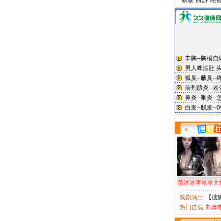
新版“西游”绝
范冰冰李冰冰大
戏剧演出
|
【搜
热门连载
|
刘烨