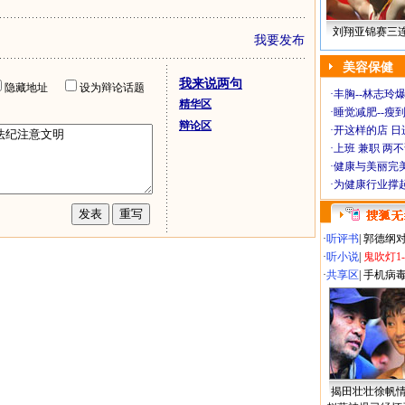
刘翔亚锦赛三
我要发布
美容保健
我来说两句
隐藏地址
设为辩论话题
·
丰胸--林志玲
精华区
·
睡觉减肥--瘦到
辩论区
·
开这样的店 日进
·
上班 兼职 两
·
健康与美丽完
·
为健康行业撑
·
听评书
|
郭德纲
·
听小说
|
鬼吹灯1
·
共享区
|
手机病
揭田壮壮徐帆