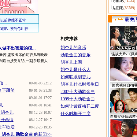
苏醒吧
(41523)
贴图吧
(68789)
最 热 
相关推荐
胡杏儿的音乐
做不出害羞的模...
谍战大片-《风
辛苦 盛装出席的胡杏儿当晚表
劲歌金曲的音乐
到后台接受采访,一副乐坛新人
胡杏儿上围
.
胡杏儿是什么人
如何联系胡杏儿
...
09-01-03 22:12
胡杏儿什么时候生日
闺房视频自拍
台下甜笑
09-01-03 21:38
2007十大劲歌金曲
09-01-01 17:27
1999十大劲歌金曲
儿
09-01-01 16:41
如何让紫薇梅开二度
友胡杏儿
08-12-28 10:07
什么叫梅开二度
自爆捉奸后恶梦
公开恋情
08-12-27 10:17
进军歌坛
08-12-23 19:35
于
胡杏儿 劲歌金曲
的新闻>>