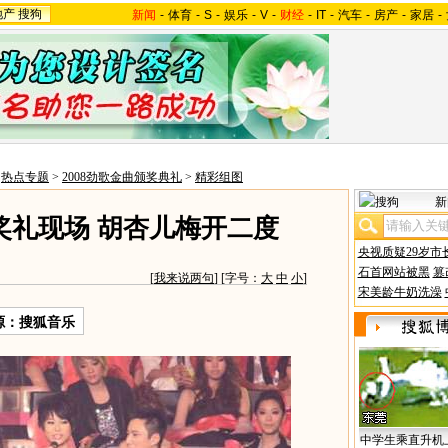
地产
搜狗
新闻
-
体育
-
S
-
娱乐
-
V
-
财经
-
IT
-
汽车
-
房产
-
家居
-
>
热点专题
>
2008劲歌金曲颁奖典礼
>
精彩组图
新
颁奖礼现场 胡杏儿梅开二度
央视质疑29岁市
石首网站被黑
篡
[
我来说两句
] [字号：
大
中
小
]
宋美龄牛奶洗澡
源：搜狐音乐
中学生乘直升机