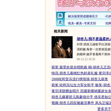
相关新闻
胡杏儿:我不是温柔的人
叫苦:胡杏儿做歌手比演戏
演积极,每拿一次奖就迅速
的模样.她手拿着两个奖杯..
08-12-22 16:56
·
获奖:最受欢迎合唱歌曲 铜-胡杏儿王浩信
·
快讯:胡杏儿着桃红色斜肩礼服 黄宗泽
·
2008叱咤音乐流行榜现场 胡杏儿获奖
·
获奖:叱咤乐坛生力军女歌手 银奖-胡杏
·
黄宗泽获赠金唱片 回避新碟销量超女
·
胡杏儿爆廖碧儿陈豪假分手 借吴君如
·
视频:胡杏儿回应被裁员事件 风头正猛
更多关