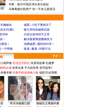
·
专家：振兴中国足球从老头抓起
连冠
·
马琳离婚分割房产 张一不舍几度落泪
爆丰胸秘诀
·
减肥--小肚子赘肉没了
你尖叫(图)
·
吸引异性的秘密武器
3000
·
45岁以前停经不正常
不误！
·
解决脸黄脾虚腰痛良方
美展现！
·
泡脚减肥--瘦到你叫停！
起一片明镜
·
狐臭--腋臭--09新疗法
更多>>
对口相声集
杜拉拉升职记
张震讲故事
红楼梦
-精绝古城
世界名著
平凡的世界
货币战争2
毒杀毒专家
经典手机游游格斗集
福彩3D走势图
情史
李冰冰被爆已婚
揭秘生父离婚内幕