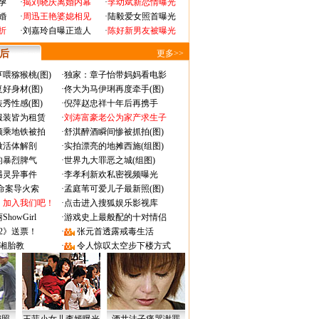
孕
·
揭刘晓庆离婚内幕
·
李幼斌新恋情曝光
婚
·
周迅王艳婆媳相见
·
陆毅爱女照首曝光
折
·
刘嘉玲自曝正造人
·
陈好新男友被曝光
 后
更多>>
喂猕猴桃(图)
·
独家：章子怡带妈妈看电影
好身材(图)
·
佟大为马伊琍再度牵手(图)
秀性感(图)
·
倪萍赵忠祥十年后再携手
服装皆为租赁
·
刘涛富豪老公为家产求生子
颜乘地铁被拍
·
舒淇醉酒瞬间惨被抓拍(图)
做活体解剖
·
实拍漂亮的地摊西施(组图)
的暴烈脾气
·
世界九大罪恶之城(组图)
遇灵异事件
·
李孝利新欢私密视频曝光
成命案导火索
·
孟庭苇可爱儿子最新照(图)
：加入我们吧！
·
点击进入搜狐娱乐影视库
owGirl
·
游戏史上最般配的十对情侣
2》送票！
·
张元首透露戒毒生活
湘胎教
·
令人惊叹太空步下楼方式