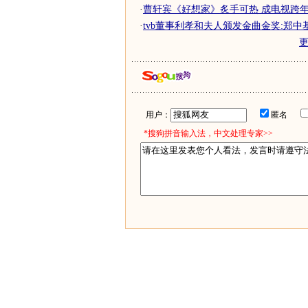
·
曹轩宾《好想家》炙手可热 成电视跨年抢
·
tvb董事利孝和夫人颁发金曲金奖:郑中
用户：
匿名
*搜狗拼音输入法，中文处理专家>>