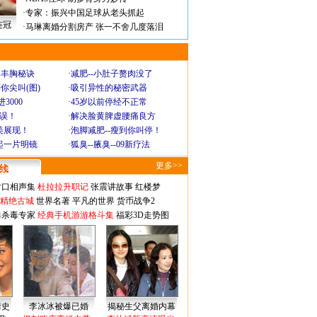
·
专家：振兴中国足球从老头抓起
连冠
·
马琳离婚分割房产 张一不舍几度落泪
爆丰胸秘诀
·
减肥--小肚子赘肉没了
你尖叫(图)
·
吸引异性的秘密武器
3000
·
45岁以前停经不正常
不误！
·
解决脸黄脾虚腰痛良方
美展现！
·
泡脚减肥--瘦到你叫停！
起一片明镜
·
狐臭--腋臭--09新疗法
更多>>
对口相声集
杜拉拉升职记
张震讲故事
红楼梦
-精绝古城
世界名著
平凡的世界
货币战争2
毒杀毒专家
经典手机游游格斗集
福彩3D走势图
情史
李冰冰被爆已婚
揭秘生父离婚内幕