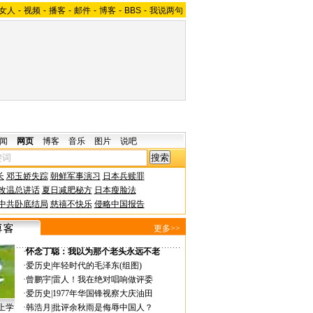
女人
-
视频
-
播客
-
邮件
-
博客
-
BBS
-
我说两句
闻
网页
博客
音乐
图片
说吧
长
邓玉娇失踪
朝鲜军事演习
日本兵赎罪
改温总讲话
夏日减肥秘方
日本瘦脸法
中共卧底结局
慈禧不快乐
侵略中国报告
更多>>
·
怀念丁聪：我以为那个老头永远不老
·
爱历史
|
年轻时代的毛泽东(组图)
·
曾鹏宇
|
雷人！我在绝对唱响做评委
·
爱历史
|
1977年华国锋视察大庆油田
上学
·
韩浩月
|
批评余秋雨是侮辱中国人？