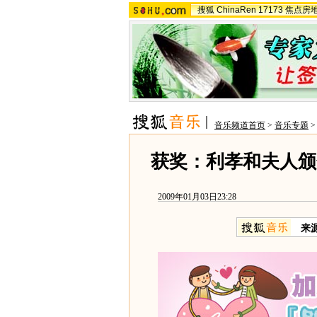
搜狐
ChinaRen
17173
焦点房
音乐频道首页
>
音乐专题
获奖：利孝和夫人颁
2009年01月03日23:28
来