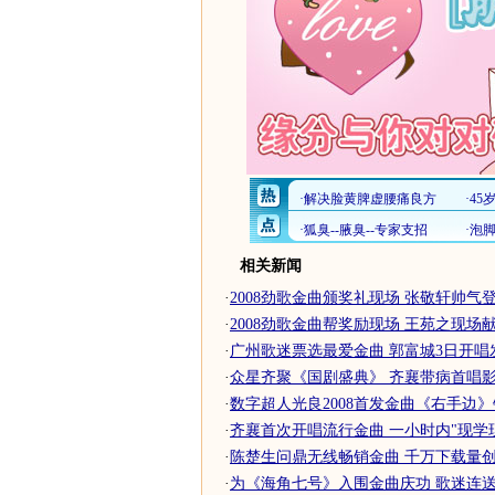
相关新闻
·
2008劲歌金曲颁奖礼现场 张敬轩帅气
·
2008劲歌金曲帮奖励现场 王苑之现场
·
广州歌迷票选最爱金曲 郭富城3日开唱
·
众星齐聚《国剧盛典》 齐襄带病首唱
·
数字超人光良2008首发金曲《右手边
·
齐襄首次开唱流行金曲 一小时内"现学
·
陈楚生问鼎无线畅销金曲 千万下载量创内
·
为《海角七号》入围金曲庆功 歌迷连送自