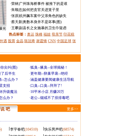
·
荣林
|
广州珠海桥事件:被推下的是谁
·
朱顺忠
|
如何把贪官关进笼子里
·
张原
|
杭州飙车案中父亲角色的缺失
·
蔡天新
|
奥数本身并不是坏事(图)
·
王攀
|
副县长之女施暴的卫生巾疑虑
曝光
热点标签：
奥运
珠峰
福娃
母亲节
印花税
外遇
股票
金晶
陈冠希
谢霆锋
CNN
中国足球
张
你尖叫(图)
·
狐臭--腋臭--全球揭秘！
毁了后半生
·
更年期--卵巢早衰--绝经
--怎么办？
·
涵盖健康要闻健康生活导航
明星支招
·
口臭--口臭--拜拜了!
罩杯升级魔法
·
10平米小店 月赚20万
-怎么办？
·
老公--烟戒不了排排毒吧
说 吧
更多>>
5)
李宇春吧
(104510)
快乐男声吧
(68574)