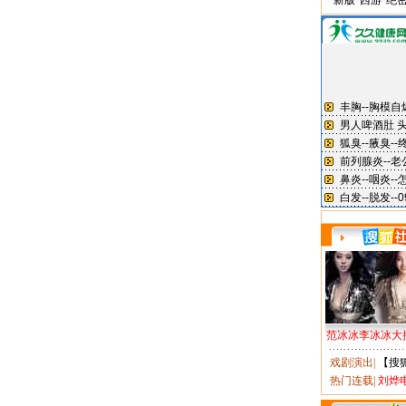
新版“西游”绝
范冰冰李冰冰大
戏剧演出
|
【搜
热门连载
|
刘烨