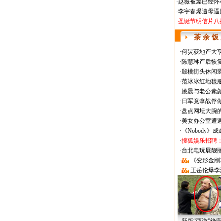
·
赵薇被爆已经怀
·
李宇春爆遭母逼
·
圣诞节明信片八
茶 余 饭
·
何炅获地产大亨
·
陈慧琳产后恢复
·
殷桃街头休闲装
·
范冰冰红地毯
·
姚晨与老公素
·
日军竟拿战俘
·
盘点网坛大腕
·
美女办公室遭
·
《Nobody》
·
搜狐娱乐招聘
·
台北电玩展靓丽Sh
·
《变形金刚
·
王岳伦爆李