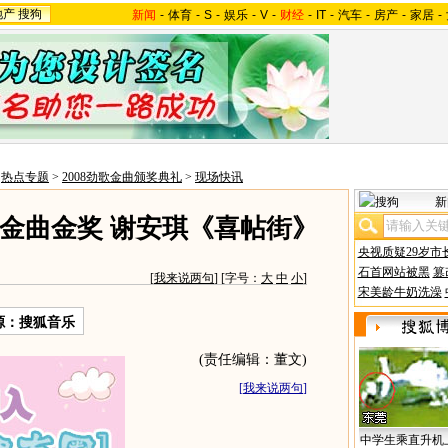
地产
搜狗
新闻
-
体育
-
S
-
娱乐
-
V
-
财经
-
IT
-
汽车
-
房产
-
家居
-
>
热点专题
>
2008劲歌金曲颁奖典礼
>
现场快讯
新
金曲金奖 谢安琪《喜帖街》
央视质疑29岁市
石首网站被黑
篡
[
我来说两句
] [字号：
大
中
小
]
宋美龄牛奶洗澡
源：搜狐音乐
(责任编辑：董文)
[
我来说两句
]
中学生乘直升机