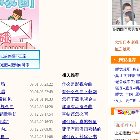
高圆圆同居男友
火炬
日本
赵薇
柏芝
姚明
精彩推荐
·
睡觉减肥--瘦到
相关推荐
·
莫让“打呼噜”
·
老公戒不了烟酒
登场
什么是影视金曲
09-01-03 23:22
·
狐臭--腋臭--
献唱
有什么金曲下载网
09-01-03 22:49
·
睡觉--丰胸--
发红包
怎样下载电视金曲
09-01-01 10:33
·
女人--更年期-
影视金曲
哪里有动漫金曲
08-12-30 14:20
》销量称雄
喜帖该怎么写
08-12-29 17:54
现卖"
如何预计喜帖数量
08-12-29 16:33
说 吧 排 行
...
哪里有画漫画喜帖的
08-12-29 09:01
上证指数
(7744
...
如何设计获奖证书
08-12-26 11:08