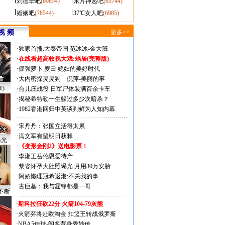
刘德华吧
(69854)
东方神起吧
(65744)
婚姻吧
(78544)
37℃女人吧
(6985)
视 频
更多>>
·
独家首播:大秦帝国
范冰冰-金大班
·
在线看超高收视大戏:
蜗居(完整版)
·
倔强萝卜
麦田
媳妇的美好时代
·
大内密探灵灵狗
倪萍-美丽的事
声》
·
台儿庄战役 日军尸体装满百余卡车
·
揭秘希特勒一生躲过多少次暗杀？
·
1982香港回归中英谈判鲜为人知内幕
·
宋丹丹：张国立活得太累
·
满文军有望明日获释
曝光
·
《变形金刚2》送电影票！
·
李湘王岳伦恩爱待产
·
黎姿怀孕大肚照曝光 月用30万安胎
·
阿娇懒理冠希返港:不关我的事
·
古巨基：我与霆锋都是一哥
不断
·
斯科拉狂砍22分 火箭104-79灰熊
·
火箭弃将赴欧淘金 扣篮王转战俄罗斯
·
NBA5佳球-朗多背身秀妙传