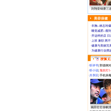
刘翔亚锦赛三
美容保健
·
丰胸--林志玲
·
睡觉减肥--瘦到
·
开这样的店 日进
·
上班 兼职 两
·
健康与美丽完
·
为健康行业撑
·
听评书
|
郭德纲
·
听小说
|
鬼吹灯1
·
共享区
|
手机病
揭田壮壮徐帆