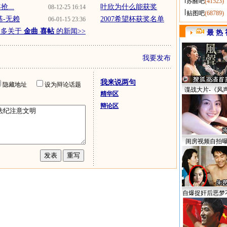
苏醒吧
(41523)
...
叶欣为什么能获奖
08-12-25 16:14
贴图吧
(68789)
基-无赖
2007希望杯获奖名单
06-01-15 23:36
更多关于
金曲 喜帖
的新闻>>
最 热 
我要发布
我来说两句
隐藏地址
设为辩论话题
谍战大片-《风
精华区
辩论区
闺房视频自拍
自爆捉奸后恶梦