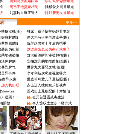
孕
·
揭刘晓庆离婚内幕
·
李幼斌新恋情曝光
婚
·
周迅王艳婆媳相见
·
陆毅爱女照首曝光
折
·
刘嘉玲自曝正造人
·
陈好新男友被曝光
 后
更多>>
喂猕猴桃(图)
·
独家：章子怡带妈妈看电影
好身材(图)
·
佟大为马伊琍再度牵手(图)
秀性感(图)
·
倪萍赵忠祥十年后再携手
服装皆为租赁
·
刘涛富豪老公为家产求生子
颜乘地铁被拍
·
舒淇醉酒瞬间惨被抓拍(图)
做活体解剖
·
实拍漂亮的地摊西施(组图)
的暴烈脾气
·
世界九大罪恶之城(组图)
遇灵异事件
·
李孝利新欢私密视频曝光
成命案导火索
·
孟庭苇可爱儿子最新照(图)
：加入我们吧！
·
点击进入搜狐娱乐影视库
owGirl
·
游戏史上最般配的十对情侣
2》送票！
·
张元首透露戒毒生活
湘胎教
·
令人惊叹太空步下楼方式