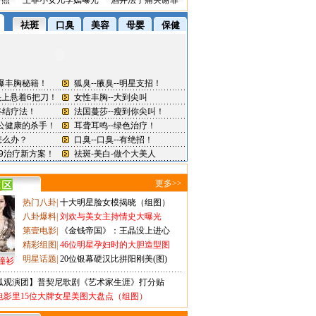
密照
王菲小女儿李嫣曝光
酒井法子痛哭谢罪
更多>>
热门八卦
|
十大明星脸女模揭晓（组图）
八卦爆料
|
刘欢与美女主持情史大曝光
第壹电影
|
《金钱帝国》：王晶没上进心
精彩组图
|
46位明星孕妇时的大胆造型图
明星话题
|
20位银幕硬汉比拼阳刚美(图)
撞衫
狐观演团】普契尼歌剧《艺术家生涯》打分贴
电影里15位大牌女星美图大盘点（组图）