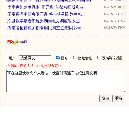
·
陈楚生新歌《与你同在》今晚湖南卫视首唱(图)
08-05-23 10:45
·
李宇春陈楚生湖南"闹元宵"首都合唱成焦点
08-02-21 10:09
·
王宝强湖南新春闹元宵 将与快男陈楚生合...
08-02-19 11:19
·
东进数字录音系统为湖南电力调度谱安全
07-03-12 11:22
·
湖南省检察机关设专用讯问室 全程同步录...
06-12-29 13:03
用户：
匿名
隐藏地址
设为辩论话题
*搜狗拼音输入法，中文处理专家>>