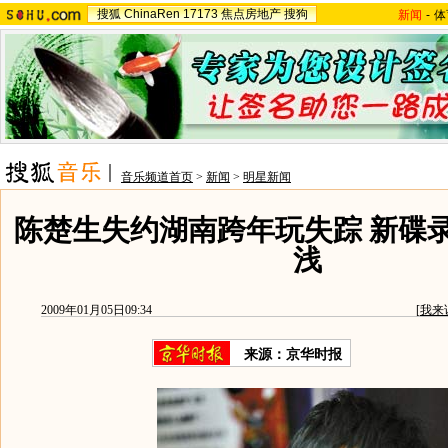
搜狐
ChinaRen
17173
焦点房地产
搜狗
新闻
-
体
音乐频道首页
>
新闻
>
明星新闻
陈楚生失约湖南跨年玩失踪 新碟
浅
2009年01月05日09:34
[
我来
来源：京华时报