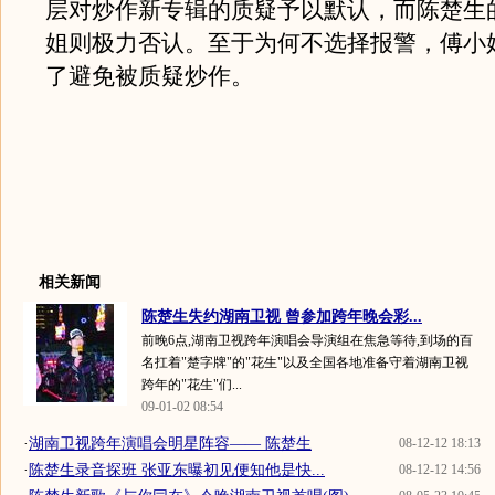
层对炒作新专辑的质疑予以默认，而陈楚生
姐则极力否认。至于为何不选择报警，傅小
了避免被质疑炒作。
相关新闻
陈楚生失约湖南卫视 曾参加跨年晚会彩...
前晚6点,湖南卫视跨年演唱会导演组在焦急等待,到场的百
名扛着"楚字牌"的"花生"以及全国各地准备守着湖南卫视
跨年的"花生"们...
09-01-02 08:54
·
湖南卫视跨年演唱会明星阵容—— 陈楚生
08-12-12 18:13
·
陈楚生录音探班 张亚东曝初见便知他是快...
08-12-12 14:56