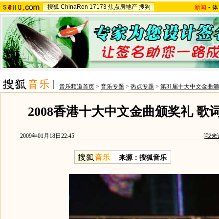
搜狐
ChinaRen
17173
焦点房地产
搜狗
新闻
-
体
音乐频道首页
>
音乐专题
>
热点专题
>
第31届十大中文金曲
2008香港十大中文金曲颁奖礼 歌
2009年01月18日22:45
[
我来
来源：搜狐音乐