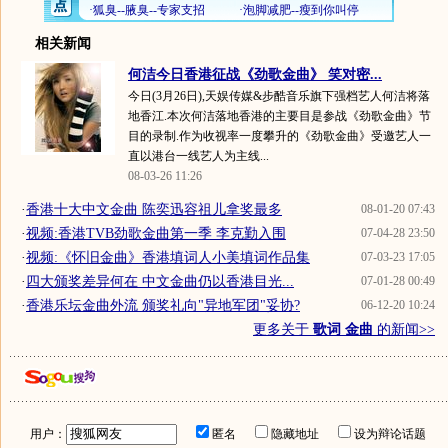
相关新闻
何洁今日香港征战《劲歌金曲》 笑对密...
今日(3月26日),天娱传媒&步酷音乐旗下强档艺人何洁将落
地香江.本次何洁落地香港的主要目是参战《劲歌金曲》节
目的录制.作为收视率一度攀升的《劲歌金曲》受邀艺人一
直以港台一线艺人为主线...
08-03-26 11:26
·
香港十大中文金曲 陈奕迅容祖儿拿奖最多
08-01-20 07:43
·
视频:香港TVB劲歌金曲第一季 李克勤入围
07-04-28 23:50
·
视频:《怀旧金曲》香港填词人小美填词作品集
07-03-23 17:05
·
四大颁奖差异何在 中文金曲仍以香港目光...
07-01-28 00:49
·
香港乐坛金曲外流 颁奖礼向"异地军团"妥协?
06-12-20 10:24
更多关于
歌词 金曲
的新闻>>
用户：
匿名
隐藏地址
设为辩论话题