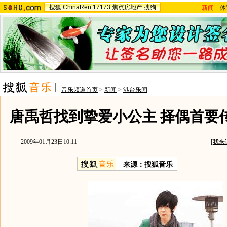
搜狐
ChinaRen
17173
焦点房地产
搜狗
新闻
-
体
音乐频道首页
>
新闻
>
港台乐闻
唐禹哲找到挚爱小公主 择偶首要传
2009年01月23日10:11
[
我来
来源：搜狐音乐