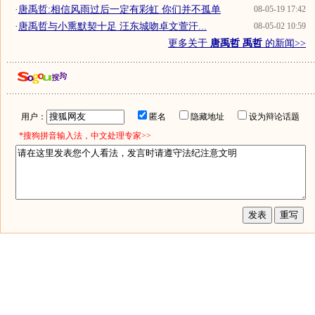
·
唐禹哲:相信风雨过后一定有彩虹 你们并不孤单
08-05-19 17:42
·
唐禹哲与小熏默契十足 汪东城吻卓文萱汗...
08-05-02 10:59
更多关于
唐禹哲 禹哲
的新闻>>
用户：
匿名
隐藏地址
设为辩论话题
*搜狗拼音输入法，中文处理专家>>