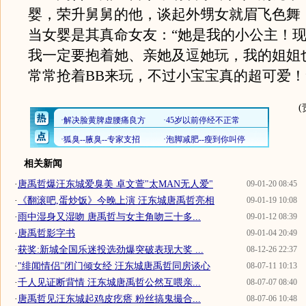
婴，荣升舅舅的他，谈起外甥女就眉飞色舞
当女婴是其真命女友：“她是我的小公主！
我一定要抱着她、亲她及逗她玩，我的姐姐
常常抢着BB来玩，不过小宝宝真的超可爱！
相关新闻
·
唐禹哲爆汪东城爱臭美 卓文萱"太MAN无人爱"
09-01-20 08:45
·
《翻滚吧,蛋炒饭》今晚上演 汪东城唐禹哲亮相
09-01-19 10:08
·
雨中湿身又湿吻 唐禹哲与女主角吻三十多...
09-01-12 08:39
·
唐禹哲影字书
09-01-04 20:49
·
获奖:新城全国乐迷投选劲爆突破表现大奖 ...
08-12-26 22:37
·
"绯闻情侣"闭门倾女经 汪东城唐禹哲同房谈心
08-07-11 10:13
·
千人见证断背情 汪东城唐禹哲公然互喂亲...
08-07-07 08:40
·
唐禹哲见汪东城起鸡皮疙瘩 粉丝搞鬼撮合...
08-07-06 10:48