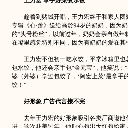
王力宏 拿手好菜煮水饺
趁着到赌城开唱，王力宏终于和家人团
专辑《心‧跳》送给高龄94岁的奶奶，因为
的“头号粉丝”，以前过年，奶奶会亲自做年
在嘴里感觉特别不同，因为有奶奶的爱在其
王力宏不但初一吃水饺，平常冰箱里也
包水饺，他还会亲手包“金元宝”，他笑说：
婆（外婆）学过包饺子，‘阿宏上菜’最拿手
饺！”
好形象 广告代言接不完
去年王力宏的好形象吸引各类厂商邀他
进，这次赴美过年，他贴心包出大红包给家