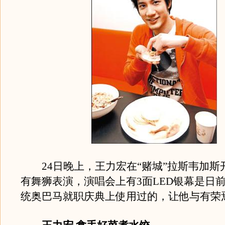
24日晚上，王力宏在“赌城”拉斯韦加斯
有舞狮表演，演唱会上有3面LED银幕是日
统奥巴马就职庆典上使用过的，让他与有荣