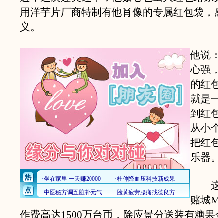
用洋芋片厂商特制有他肖像的专属红包袋，
义。
他说
心强
的红
就是
到红
从小
把红
乐器。
这次
赌城
作费高达1500万台币，除应景分送装有糖