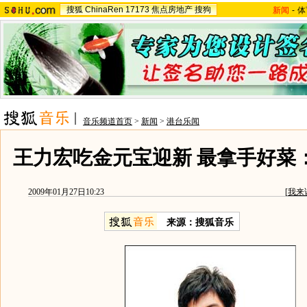
搜狐
ChinaRen
17173
焦点房地产
搜狗
新闻
-
体
音乐频道首页
>
新闻
>
港台乐闻
王力宏吃金元宝迎新 最拿手好菜：
2009年01月27日10:23
[
我来
来源：
搜狐音乐