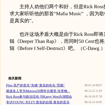
主持人劝他们两个和好，但是Rick Ros
求大家听听他的那首“Mafia Music” ，因
是真实的”。
也许这场矛盾大概是由于Rick Ross即
辑《Deeper Than Rap》，而同时50 Cen
辑《Before I Self-Destruct》吧。（C-Dawg 
相关新闻
·
Plies,高产的音乐"先锋"真实的街头"恶棍"
09-01-24 09:07
·
摇滚名人堂为Motown50周年办展览 珍贵物...
08-12-22 11:03
·
Rick Ross参与政治活动 与Kanye West办演唱会
08-10-16 07:59
·
专访YOUNG JEEZY:真实的自我,真实的音乐
08-10-14 10:05