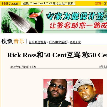
搜狐
ChinaRen
17173
焦点房地产
搜狗
新闻
-
体
音乐频道首页
>
HIP-HOP频道
>
嘻哈新闻
Rick Ross和50 Cent互骂 称50 
2009年02月01日14:21
[
我来