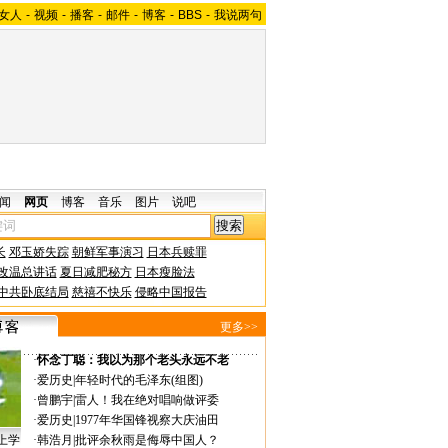
女人
-
视频
-
播客
-
邮件
-
博客
-
BBS
-
我说两句
闻
网页
博客
音乐
图片
说吧
长
邓玉娇失踪
朝鲜军事演习
日本兵赎罪
改温总讲话
夏日减肥秘方
日本瘦脸法
中共卧底结局
慈禧不快乐
侵略中国报告
更多>>
·
怀念丁聪：我以为那个老头永远不老
·
爱历史
|
年轻时代的毛泽东(组图)
·
曾鹏宇
|
雷人！我在绝对唱响做评委
·
爱历史
|
1977年华国锋视察大庆油田
上学
·
韩浩月
|
批评余秋雨是侮辱中国人？