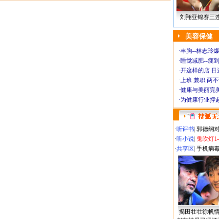
刘翔亚锦赛三
美容保健
·
丰胸--林志玲
·
睡觉减肥--瘦到
·
开这样的店 日进
·
上班 兼职 两
·
健康与美丽完
·
为健康行业撑
·
听评书
|
郭德纲
·
听小说
|
鬼吹灯1
·
共享区
|
手机病
揭田壮壮徐帆