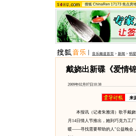
搜狐
ChinaRen
17173
焦点房
音乐频道首页
>
新闻
>
明
戴娆出新碟《爱情
2009年02月07日10:38
来
本报讯（记者朱雅清）歌手戴娆昨
月14日情人节推出，她到巧克力工
暖——寻找需要帮助的人”公益晚会