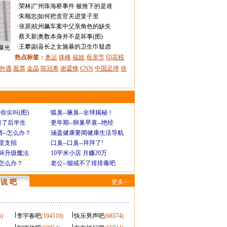
·
荣林
|
广州珠海桥事件:被推下的是谁
·
朱顺忠
|
如何把贪官关进笼子里
·
张原
|
杭州飙车案中父亲角色的缺失
·
蔡天新
|
奥数本身并不是坏事(图)
·
王攀
|
副县长之女施暴的卫生巾疑虑
曝光
热点标签：
奥运
珠峰
福娃
母亲节
印花税
外遇
股票
金晶
陈冠希
谢霆锋
CNN
中国足球
张
你尖叫(图)
·
狐臭--腋臭--全球揭秘！
毁了后半生
·
更年期--卵巢早衰--绝经
--怎么办？
·
涵盖健康要闻健康生活导航
明星支招
·
口臭--口臭--拜拜了!
罩杯升级魔法
·
10平米小店 月赚20万
-怎么办？
·
老公--烟戒不了排排毒吧
说 吧
更多>>
5)
李宇春吧
(104510)
快乐男声吧
(68574)