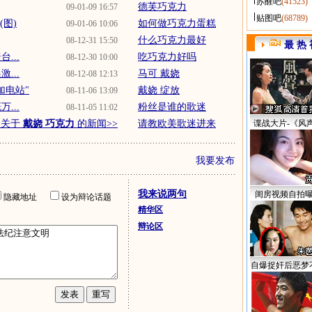
苏醒吧
(41523)
德芙巧克力
09-01-09 16:57
贴图吧
(68789)
图)
如何做巧克力蛋糕
09-01-06 10:06
什么巧克力最好
08-12-31 15:50
最 热 
...
吃巧克力好吗
08-12-30 10:00
...
马可 戴娆
08-12-08 12:13
加电站"
戴娆 绽放
08-11-06 13:09
...
粉丝是谁的歌迷
08-11-05 11:02
多关于
戴娆 巧克力
的新闻>>
请教欧美歌迷进来
谍战大片-《风
我要发布
我来说两句
闺房视频自拍
隐藏地址
设为辩论话题
精华区
辩论区
自爆捉奸后恶梦