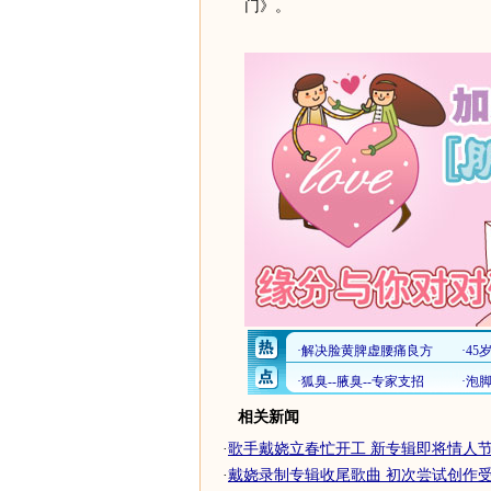
门》。
相关新闻
·
歌手戴娆立春忙开工 新专辑即将情人节上
·
戴娆录制专辑收尾歌曲 初次尝试创作受肯