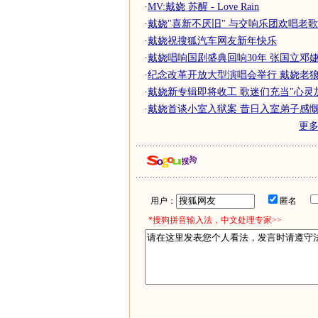
·
MV:戴娆 苏醒 - Love Rain
·
戴娆"喜新不厌旧" 与交响乐团欢唱老歌(
·
戴娆祝搜狐汽车网友新年快乐
·
戴娆唱响国剧盛典回响30年 张国立邓婕台
·
纪念改革开放大型演唱会举行 戴娆老狼激
·
戴娆新专辑即将收工 歌迷们充当"心灵
·
戴娆首谈小室入狱案 昔日入室弟子感慨万
更
用户：
匿名
*搜狗拼音输入法，中文处理专家>>