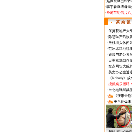
·
赵薇被爆已经怀
·
李宇春爆遭母逼
·
圣诞节明信片八
茶 余 饭
·
何炅获地产大亨
·
陈慧琳产后恢复
·
殷桃街头休闲装
·
范冰冰红地毯
·
姚晨与老公素
·
日军竟拿战俘
·
盘点网坛大腕
·
美女办公室遭
·
《Nobody》
·
搜狐娱乐招聘
·
台北电玩展靓丽Sh
·
《变形金刚
·
王岳伦爆李