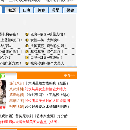
密照
王菲小女儿李嫣曝光
酒井法子痛哭谢罪
更多>>
热门八卦
|
十大明星脸女模揭晓（组图）
八卦爆料
|
刘欢与美女主持情史大曝光
第壹电影
|
《金钱帝国》：王晶没上进心
精彩组图
|
46位明星孕妇时的大胆造型图
明星话题
|
20位银幕硬汉比拼阳刚美(图)
撞衫
狐观演团】普契尼歌剧《艺术家生涯》打分贴
电影里15位大牌女星美图大盘点（组图）