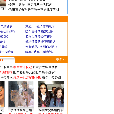
·
专家：振兴中国足球从老头抓起
连冠
·
马琳离婚分割房产 张一不舍几度落泪
爆丰胸秘诀
·
减肥--小肚子赘肉没了
你尖叫(图)
·
吸引异性的秘密武器
3000
·
45岁以前停经不正常
不误！
·
解决脸黄脾虚腰痛良方
美展现！
·
泡脚减肥--瘦到你叫停！
起一片明镜
·
狐臭--腋臭--09新疗法
更多>>
对口相声集
杜拉拉升职记
张震讲故事
红楼梦
-精绝古城
世界名著
平凡的世界
货币战争2
毒杀毒专家
经典手机游游格斗集
福彩3D走势图
情史
李冰冰被爆已婚
揭秘生父离婚内幕