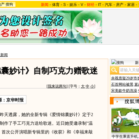
地产
搜狗
新闻
-
体育
-
S
-
娱乐
-
V
-
财经
-
IT
-
汽车
-
房产
-
家居
-
星新闻
新
锦囊妙计》自制巧克力赠歌迷
央视质疑29岁市
石首网站被黑
篡
[
我来说两句
] [字号：
大
中
小
]
宋美龄牛奶洗澡
源：京华时报
天透露，她的全新专辑《爱情锦囊妙计》定于2
厂制作了手工巧克力送给歌迷。近日她受邀录制“温
，首次公开演唱新专辑里的《收获》和《幸福来敲
中学生乘直升机