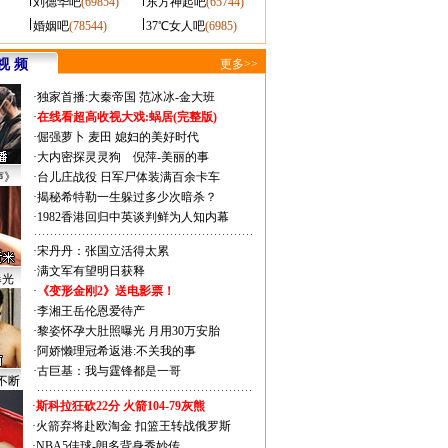
刘德华吧
(69854)
东方神起吧
(65744)
婚姻吧
(78544)
37℃女人吧
(6985)
视 频
更多>>
·
独家首播:大秦帝国
范冰冰-金大班
·
在线看超高收视大戏:
蜗居(完整版)
·
倔强萝卜
麦田
媳妇的美好时代
·
大内密探灵灵狗
倪萍-美丽的事
声》
·
台儿庄战役 日军尸体装满百余卡车
·
揭秘希特勒一生躲过多少次暗杀？
·
1982香港回归中英谈判鲜为人知内幕
·
宋丹丹：张国立活得太累
·
满文军有望明日获释
曝光
·
《变形金刚2》送电影票！
·
李湘王岳伦恩爱待产
·
黎姿怀孕大肚照曝光 月用30万安胎
·
阿娇懒理冠希返港:不关我的事
·
古巨基：我与霆锋都是一哥
不断
·
斯科拉狂砍22分 火箭104-79灰熊
·
火箭弃将赴欧淘金 扣篮王转战俄罗斯
·
NBA5佳球-朗多背身秀妙传