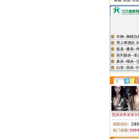
新版“西游”绝
范冰冰李冰冰大
戏剧演出
|
【搜
热门连载
|
刘烨