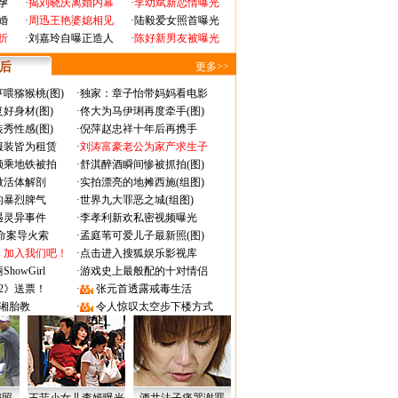
孕
·
揭刘晓庆离婚内幕
·
李幼斌新恋情曝光
婚
·
周迅王艳婆媳相见
·
陆毅爱女照首曝光
折
·
刘嘉玲自曝正造人
·
陈好新男友被曝光
 后
更多>>
喂猕猴桃(图)
·
独家：章子怡带妈妈看电影
好身材(图)
·
佟大为马伊琍再度牵手(图)
秀性感(图)
·
倪萍赵忠祥十年后再携手
服装皆为租赁
·
刘涛富豪老公为家产求生子
颜乘地铁被拍
·
舒淇醉酒瞬间惨被抓拍(图)
做活体解剖
·
实拍漂亮的地摊西施(组图)
的暴烈脾气
·
世界九大罪恶之城(组图)
遇灵异事件
·
李孝利新欢私密视频曝光
成命案导火索
·
孟庭苇可爱儿子最新照(图)
：加入我们吧！
·
点击进入搜狐娱乐影视库
owGirl
·
游戏史上最般配的十对情侣
2》送票！
·
张元首透露戒毒生活
湘胎教
·
令人惊叹太空步下楼方式