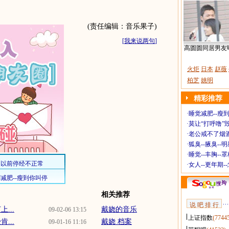
(责任编辑：音乐果子)
[
我来说两句
]
高圆圆同居男友
火炬
日本
赵薇
柏芝
姚明
精彩推荐
·
睡觉减肥--瘦到
·
莫让“打呼噜”
·
老公戒不了烟酒
·
狐臭--腋臭--
·
睡觉--丰胸--
·
女人--更年期-
相关推荐
说 吧 排 行
...
戴娆的音乐
09-02-06 13:15
上证指数
(7744
...
戴娆 档案
09-01-16 11:16