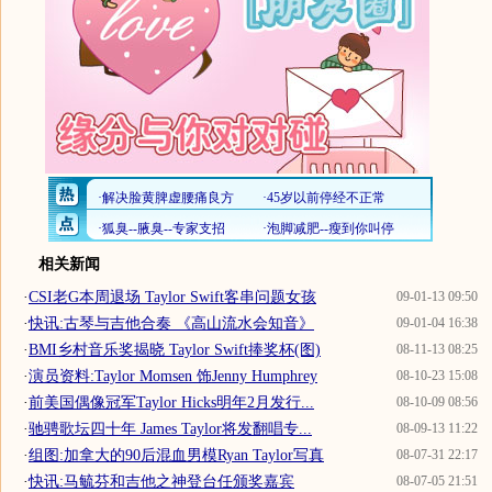
相关新闻
·
CSI老G本周退场 Taylor Swift客串问题女孩
09-01-13 09:50
·
快讯:古琴与吉他合奏 《高山流水会知音》
09-01-04 16:38
·
BMI乡村音乐奖揭晓 Taylor Swift捧奖杯(图)
08-11-13 08:25
·
演员资料:Taylor Momsen 饰Jenny Humphrey
08-10-23 15:08
·
前美国偶像冠军Taylor Hicks明年2月发行...
08-10-09 08:56
·
驰骋歌坛四十年 James Taylor将发翻唱专...
08-09-13 11:22
·
组图:加拿大的90后混血男模Ryan Taylor写真
08-07-31 22:17
·
快讯:马毓芬和吉他之神登台任颁奖嘉宾
08-07-05 21:51