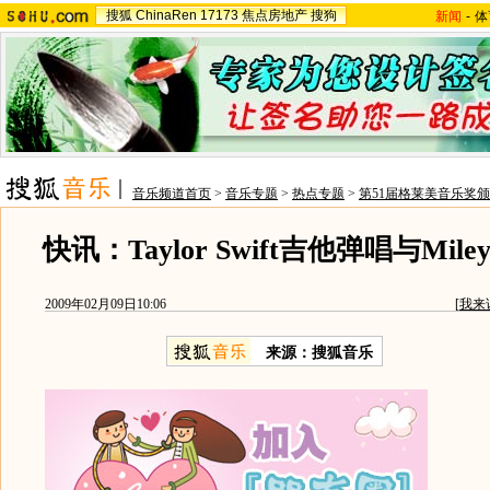
搜狐
ChinaRen
17173
焦点房地产
搜狗
新闻
-
体
音乐频道首页
>
音乐专题
>
热点专题
>
第51届格莱美音乐奖
快讯：Taylor Swift吉他弹唱与Miley
2009年02月09日10:06
[
我来
来源：搜狐音乐