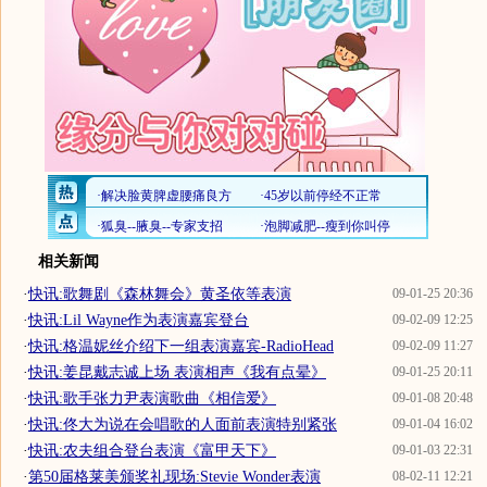
相关新闻
·
快讯:歌舞剧《森林舞会》黄圣依等表演
09-01-25 20:36
·
快讯:Lil Wayne作为表演嘉宾登台
09-02-09 12:25
·
快讯:格温妮丝介绍下一组表演嘉宾-RadioHead
09-02-09 11:27
·
快讯:姜昆戴志诚上场 表演相声《我有点晕》
09-01-25 20:11
·
快讯:歌手张力尹表演歌曲《相信爱》
09-01-08 20:48
·
快讯:佟大为说在会唱歌的人面前表演特别紧张
09-01-04 16:02
·
快讯:农夫组合登台表演《富甲天下》
09-01-03 22:31
·
第50届格莱美颁奖礼现场:Stevie Wonder表演
08-02-11 12:21