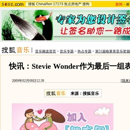
搜狐
ChinaRen
17173
焦点房地产
搜狗
新闻
-
体
音乐频道首页
>
音乐专题
>
热点专题
>
第51届格莱美音乐奖
快讯：Stevie Wonder作为最后一
2009年02月09日12:39
[
我来
来源：搜狐音乐