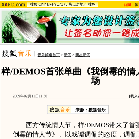
搜狐
ChinaRen
17173
焦点房地产
搜狗
新闻
-
体
音乐频道首页
>
新闻
>
明星新闻
样/DEMOS首张单曲《我倒霉的
场
2009年02月11日11:56
[
我来
来源：搜狐音乐
西方传统情人节，样/DEMOS带来了首张
倒霉的情人节》。以戏谑调侃的态度，调侃