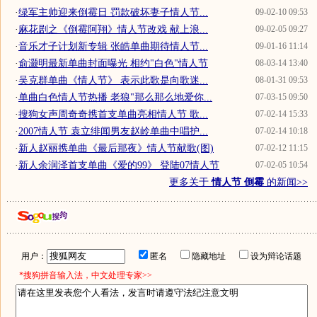
·
绿军主帅迎来倒霉日 罚款破坏妻子情人节...
09-02-10 09:53
·
麻花剧之《倒霉阿翔》情人节改戏 献上浪...
09-02-05 09:27
·
音乐才子计划新专辑 张皓单曲期待情人节...
09-01-16 11:14
·
俞灏明最新单曲封面曝光 相约"白色"情人节
08-03-14 13:40
·
吴克群单曲《情人节》 表示此歌是向歌迷...
08-01-31 09:53
·
单曲白色情人节热播 老狼"那么那么地爱你...
07-03-15 09:50
·
搜狗女声周奇奇携首支单曲亮相情人节 歌...
07-02-14 15:33
·
2007情人节 袁立绯闻男友赵岭单曲中唱护...
07-02-14 10:18
·
新人赵丽携单曲《最后那夜》情人节献歌(图)
07-02-12 11:15
·
新人余润泽首支单曲《爱的99》 登陆07情人节
07-02-05 10:54
更多关于
情人节 倒霉
的新闻>>
用户：
匿名
隐藏地址
设为辩论话题
*搜狗拼音输入法，中文处理专家>>