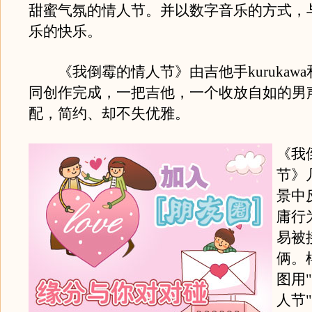
甜蜜气氛的情人节。并以数字音乐的方式，
乐的快乐。
《我倒霉的情人节》由吉他手kurukaw
同创作完成，一把吉他，一个收放自如的男
配，简约、却不失优雅。
《我
节》
景中
庸行
易被
俩。样
图用
人节