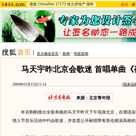
搜狐
ChinaRen
17173
焦点房地产
搜狗
新闻
-
体
音乐频道首页
>
新闻
>
明星新闻
马天宇昨北京会歌迷 首唱单曲《
2009年02月15日11:14
[
我来说
来源：北京青年报
年后刚刚推出全新单曲的马天宇昨天下午现身北京，在潮流杂志
情人节音乐活动中约会歌迷，并首度公开献唱带有英伦摇滚风格的