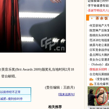
·
赵薇被爆已经怀
·
李宇春爆遭母逼
·
圣诞节明信片八
茶 余 饭
·
何炅获地产大亨
·
陈慧琳产后恢复
·
殷桃街头休闲装
·
范冰冰红地毯
·
姚晨与老公素
·
日军竟拿战俘
·
盘点网坛大腕
·
美女办公室遭
·
《Nobody》
乐奖(Brit Awards 2009)颁奖礼当地时间2月18
·
搜狐娱乐招聘
·
台北电玩展靓丽Sh
，登台献唱。
·
《变形金刚
·
王岳伦爆李
(责任编辑：王皓月)
[
我来说两句
]
相关推荐