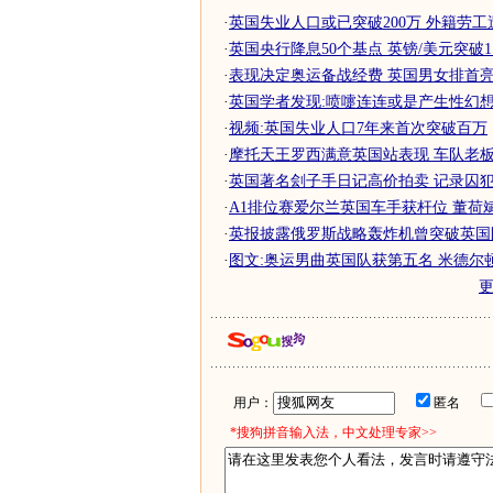
·
英国失业人口或已突破200万 外籍劳
·
英国央行降息50个基点 英镑/美元突破1.
·
表现决定奥运备战经费 英国男女排首亮相
·
英国学者发现:喷嚏连连或是产生性幻
·
视频:英国失业人口7年来首次突破百万
·
摩托天王罗西满意英国站表现 车队老板大
·
英国著名刽子手日记高价拍卖 记录囚犯临
·
A1排位赛爱尔兰英国车手获杆位 董荷斌表
·
英报披露俄罗斯战略轰炸机曾突破英国
·
图文:奥运男曲英国队获第五名 米德尔
用户：
匿名
*搜狗拼音输入法，中文处理专家>>