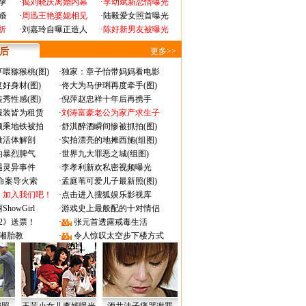
孕
·
揭刘晓庆离婚内幕
·
李幼斌新恋情曝光
婚
·
周迅王艳婆媳相见
·
陆毅爱女照首曝光
折
·
刘嘉玲自曝正造人
·
陈好新男友被曝光
 后
更多>>
喂猕猴桃(图)
·
独家：章子怡带妈妈看电影
好身材(图)
·
佟大为马伊琍再度牵手(图)
秀性感(图)
·
倪萍赵忠祥十年后再携手
服装皆为租赁
·
刘涛富豪老公为家产求生子
颜乘地铁被拍
·
舒淇醉酒瞬间惨被抓拍(图)
做活体解剖
·
实拍漂亮的地摊西施(组图)
的暴烈脾气
·
世界九大罪恶之城(组图)
遇灵异事件
·
李孝利新欢私密视频曝光
成命案导火索
·
孟庭苇可爱儿子最新照(图)
：加入我们吧！
·
点击进入搜狐娱乐影视库
owGirl
·
游戏史上最般配的十对情侣
2》送票！
·
张元首透露戒毒生活
湘胎教
·
令人惊叹太空步下楼方式