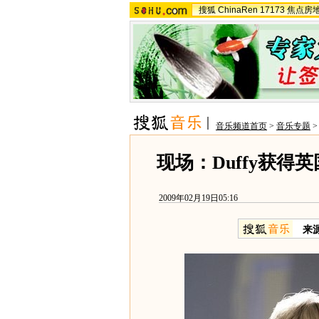
搜狐
ChinaRen
17173
焦点房
音乐频道首页
>
音乐专题
现场：Duffy获得
2009年02月19日05:16
来