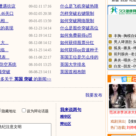
新版“西游”绝
工遭遇抗议
什么是飞机突破热障
09-02-11 17:16
46关口
怎样突破右键限制
09-02-05 20:38
...
如何突破网络限制
09-01-05 13:59
想的表现
什么是股价突破高位
08-12-23 14:14
如何免费获得q币
08-12-19 14:12
...
如何获得股票分红
08-12-08 14:12
...
如何获得qq音速种子
08-11-25 14:45
...
英国王位是怎么传的
08-11-08 22:17
防空系统
英国大学排名
08-10-01 13:25
顿突破
英国首相布朗
08-08-23 14:11
更多关于
英国 突破
的新闻>>
我要发布
我来说两句
隐藏地址
设为辩论话题
范冰冰李冰冰大
精华区
戏剧演出
|
【搜
辩论区
热门连载
|
刘烨