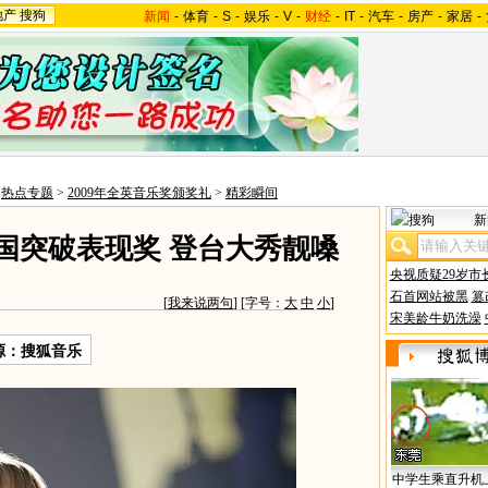
地产
搜狗
新闻
-
体育
-
S
-
娱乐
-
V
-
财经
-
IT
-
汽车
-
房产
-
家居
-
>
热点专题
>
2009年全英音乐奖颁奖礼
>
精彩瞬间
新
英国突破表现奖 登台大秀靓嗓
央视质疑29岁市
石首网站被黑
篡
[
我来说两句
] [字号：
大
中
小
]
宋美龄牛奶洗澡
源：搜狐音乐
中学生乘直升机