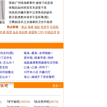
·
荣林
|
广州珠海桥事件:被推下的是谁
·
朱顺忠
|
如何把贪官关进笼子里
·
张原
|
杭州飙车案中父亲角色的缺失
·
蔡天新
|
奥数本身并不是坏事(图)
·
王攀
|
副县长之女施暴的卫生巾疑虑
曝光
热点标签：
奥运
珠峰
福娃
母亲节
印花税
外遇
股票
金晶
陈冠希
谢霆锋
CNN
中国足球
张
你尖叫(图)
·
狐臭--腋臭--全球揭秘！
毁了后半生
·
更年期--卵巢早衰--绝经
--怎么办？
·
涵盖健康要闻健康生活导航
明星支招
·
口臭--口臭--拜拜了!
罩杯升级魔法
·
10平米小店 月赚20万
-怎么办？
·
老公--烟戒不了排排毒吧
说 吧
更多>>
5)
李宇春吧
(104510)
快乐男声吧
(68574)