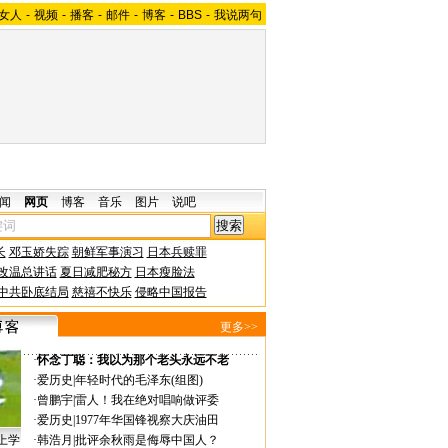
女人
-
视频
-
播客
-
邮件
-
博客
-
BBS
-
我说两句
闻
网页
博客
音乐
图片
说吧
长
邓玉娇失踪
朝鲜军事演习
日本兵赎罪
改温总讲话
夏日减肥秘方
日本瘦脸法
中共卧底结局
慈禧不快乐
侵略中国报告
更多>>
·
怀念丁聪：我以为那个老头永远不老
·
爱历史
|
年轻时代的毛泽东(组图)
·
曾鹏宇
|
雷人！我在绝对唱响做评委
·
爱历史
|
1977年华国锋视察大庆油田
上学
·
韩浩月
|
批评余秋雨是侮辱中国人？