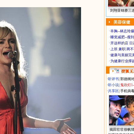
刘翔亚锦赛三
美容保健
·
丰胸--林志玲
·
睡觉减肥--瘦到
·
开这样的店 日进
·
上班 兼职 两
·
健康与美丽完
·
为健康行业撑
·
听评书
|
郭德纲
·
听小说
|
鬼吹灯1
·
共享区
|
手机病
揭田壮壮徐帆