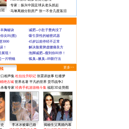
·
专家：振兴中国足球从老头抓起
连冠
·
马琳离婚分割房产 张一不舍几度落泪
爆丰胸秘诀
·
减肥--小肚子赘肉没了
你尖叫(图)
·
吸引异性的秘密武器
3000
·
45岁以前停经不正常
不误！
·
解决脸黄脾虚腰痛良方
美展现！
·
泡脚减肥--瘦到你叫停！
起一片明镜
·
狐臭--腋臭--09新疗法
更多>>
对口相声集
杜拉拉升职记
张震讲故事
红楼梦
-精绝古城
世界名著
平凡的世界
货币战争2
毒杀毒专家
经典手机游游格斗集
福彩3D走势图
情史
李冰冰被爆已婚
揭秘生父离婚内幕