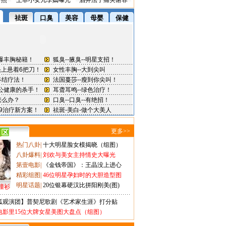
密照
王菲小女儿李嫣曝光
酒井法子痛哭谢罪
更多>>
热门八卦
|
十大明星脸女模揭晓（组图）
八卦爆料
|
刘欢与美女主持情史大曝光
第壹电影
|
《金钱帝国》：王晶没上进心
精彩组图
|
46位明星孕妇时的大胆造型图
明星话题
|
20位银幕硬汉比拼阳刚美(图)
撞衫
狐观演团】普契尼歌剧《艺术家生涯》打分贴
电影里15位大牌女星美图大盘点（组图）