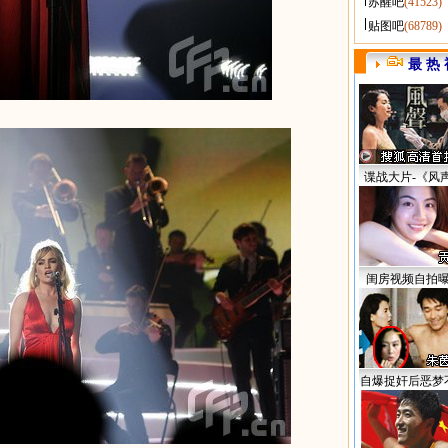
苏醒吧
(41523)
贴图吧
(68789)
最 热 
谍战大片-《风
闺房视频自拍
自爆捉奸后恶梦