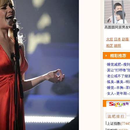
高圆圆同居男友
火炬
日本
赵薇
柏芝
姚明
精彩推荐
·
睡觉减肥--瘦到
·
莫让“打呼噜”
·
老公戒不了烟酒
·
狐臭--腋臭--
·
睡觉--丰胸--
·
女人--更年期-
说 吧 排 行
上证指数
(7744