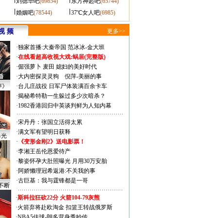
刘德华吧
(69854)
东方神起吧
(65744)
婚姻吧
(78544)
37℃女人吧
(6985)
视 频
更多>>
·
独家首播:大秦帝国
范冰冰-金大班
·
在线看超高收视大戏:
蜗居(完整版)
·
倔强萝卜
麦田
媳妇的美好时代
·
大内密探灵灵狗
倪萍-美丽的事
声》
·
台儿庄战役 日军尸体装满百余卡车
·
揭秘希特勒一生躲过多少次暗杀？
·
1982香港回归中英谈判鲜为人知内幕
·
宋丹丹：张国立活得太累
·
满文军有望明日获释
曝光
·
《变形金刚2》送电影票！
·
李湘王岳伦恩爱待产
·
黎姿怀孕大肚照曝光 月用30万安胎
·
阿娇懒理冠希返港:不关我的事
·
古巨基：我与霆锋都是一哥
不断
·
斯科拉狂砍22分 火箭104-79灰熊
·
火箭弃将赴欧淘金 扣篮王转战俄罗斯
·
NBA5佳球-朗多背身秀妙传