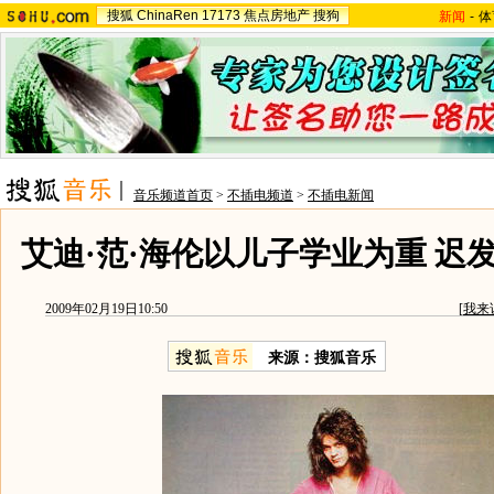
搜狐
ChinaRen
17173
焦点房地产
搜狗
新闻
-
体
音乐频道首页
>
不插电频道
>
不插电新闻
艾迪·范·海伦以儿子学业为重 迟
2009年02月19日10:50
[
我来
来源：
搜狐音乐