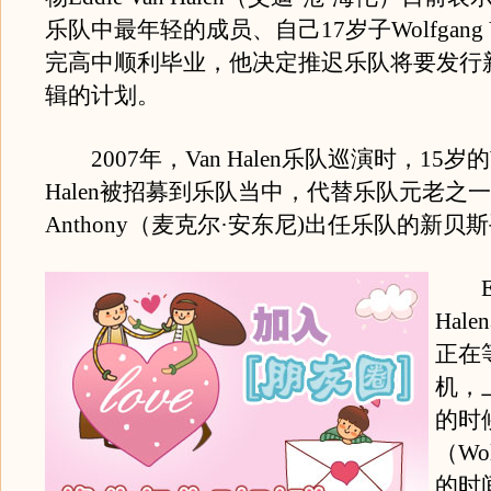
乐队中最年轻的成员、自己17岁子Wolfgang Va
完高中顺利毕业，他决定推迟乐队将要发行
辑的计划。
2007年，Van Halen乐队巡演时，15岁的Wol
Halen被招募到乐队当中，代替乐队元老之一Mi
Anthony（麦克尔·安东尼)出任乐队的新贝
Edd
Hal
正在
机，
的时
（Wo
的时