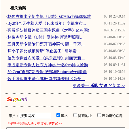
相关新闻
·
林俊杰推出全新专辑《JJ陆》称阿Sa为择偶标准
08-10-23 09:14
·
By2组合天生惹人爱《16未成年》专辑发布...
08-11-26 11:52
·
强辩乐队拍摄终极三国主题曲《对手》MV(图)
09-03-12 15:39
·
林俊杰新专辑《JJ陸》受热捧 新造型照曝...
08-10-07 08:36
·
五月天新专辑附门票开唱冲买气 砸一千万...
08-10-07 09:35
·
坏小子罗比威廉姆斯“停止罢工” 明年发...
08-10-08 08:38
·
信为专辑首次烫发 《集乐星球》封面玩新...
08-10-08 13:40
·
申胜勋新专辑力压东方神起 千名fans排队抢购
08-10-09 11:31
·
50 Cent“自露”新专辑 透露与Eminem合作歌曲
08-10-10 08:54
·
歌手张迈推出爱心邮册 新书新专辑《为爱...
08-10-10 14:03
更多关于
乐队 艾迪
的新闻>>
用户：
匿名
隐藏地址
设为辩论话题
*搜狗拼音输入法，中文处理专家>>