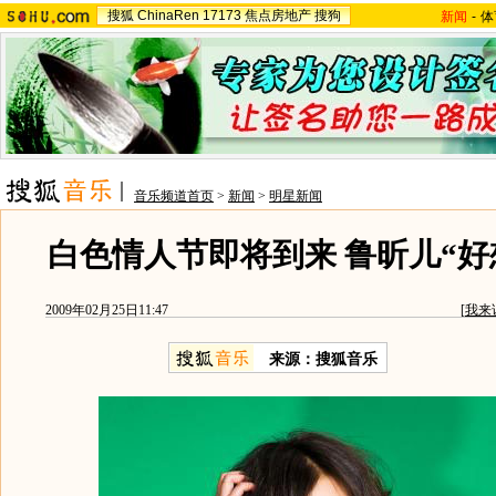
搜狐
ChinaRen
17173
焦点房地产
搜狗
新闻
-
体
音乐频道首页
>
新闻
>
明星新闻
白色情人节即将到来 鲁昕儿“好
2009年02月25日11:47
[
我来
来源：搜狐音乐