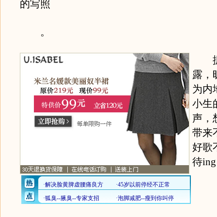
的写照
。
据
露，
为内
小生
声，
带来
好歌
待in