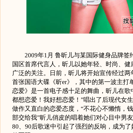
2009年1月 鲁昕儿与某国际健身品牌签
国区首席代言人，昕儿以她年轻、时尚、健
广泛的关注。日前，昕儿将开始宣传经过两
首张国语大碟《昕er》，其中的第一波主打
恋爱》是一首电子感十足的舞曲，昕儿在歌
都想恋爱！我好想恋爱！”唱出了后现代女
做作又直白的恋爱态度，“不花心不懒惰，
部交给我”昕儿俏皮的唱着她们对心目中男
80、90后歌迷中引起了强烈的反响，成为