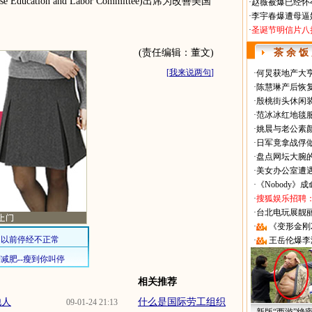
cation and Labor Committee)出席为改善美国
·
赵薇被爆已经怀
·
李宇春爆遭母逼
·
圣诞节明信片八
(责任编辑：董文)
茶 余 饭
[
我来说两句
]
·
何炅获地产大亨
·
陈慧琳产后恢复
·
殷桃街头休闲装
·
范冰冰红地毯
·
姚晨与老公素
·
日军竟拿战俘
·
盘点网坛大腕
·
美女办公室遭
·
《Nobody》
·
搜狐娱乐招聘
·
台北电玩展靓丽Sh
·
《变形金刚
·
王岳伦爆李
相关推荐
他人
什么是国际劳工组织
09-01-24 21:13