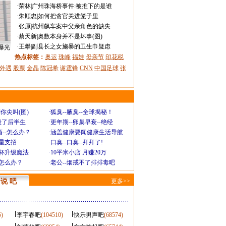
·
荣林
|
广州珠海桥事件:被推下的是谁
·
朱顺忠
|
如何把贪官关进笼子里
·
张原
|
杭州飙车案中父亲角色的缺失
·
蔡天新
|
奥数本身并不是坏事(图)
·
王攀
|
副县长之女施暴的卫生巾疑虑
曝光
热点标签：
奥运
珠峰
福娃
母亲节
印花税
外遇
股票
金晶
陈冠希
谢霆锋
CNN
中国足球
张
你尖叫(图)
·
狐臭--腋臭--全球揭秘！
毁了后半生
·
更年期--卵巢早衰--绝经
--怎么办？
·
涵盖健康要闻健康生活导航
明星支招
·
口臭--口臭--拜拜了!
罩杯升级魔法
·
10平米小店 月赚20万
-怎么办？
·
老公--烟戒不了排排毒吧
说 吧
更多>>
5)
李宇春吧
(104510)
快乐男声吧
(68574)