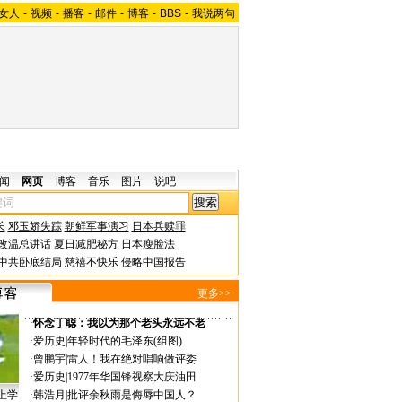
女人
-
视频
-
播客
-
邮件
-
博客
-
BBS
-
我说两句
闻
网页
博客
音乐
图片
说吧
长
邓玉娇失踪
朝鲜军事演习
日本兵赎罪
改温总讲话
夏日减肥秘方
日本瘦脸法
中共卧底结局
慈禧不快乐
侵略中国报告
更多>>
·
怀念丁聪：我以为那个老头永远不老
·
爱历史
|
年轻时代的毛泽东(组图)
·
曾鹏宇
|
雷人！我在绝对唱响做评委
·
爱历史
|
1977年华国锋视察大庆油田
上学
·
韩浩月
|
批评余秋雨是侮辱中国人？