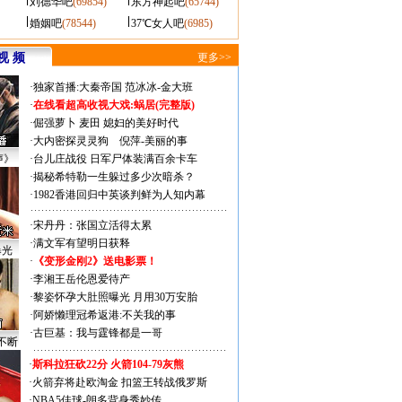
刘德华吧
(69854)
东方神起吧
(65744)
婚姻吧
(78544)
37℃女人吧
(6985)
视 频
更多>>
·
独家首播:大秦帝国
范冰冰-金大班
·
在线看超高收视大戏:
蜗居(完整版)
·
倔强萝卜
麦田
媳妇的美好时代
·
大内密探灵灵狗
倪萍-美丽的事
声》
·
台儿庄战役 日军尸体装满百余卡车
·
揭秘希特勒一生躲过多少次暗杀？
·
1982香港回归中英谈判鲜为人知内幕
·
宋丹丹：张国立活得太累
·
满文军有望明日获释
曝光
·
《变形金刚2》送电影票！
·
李湘王岳伦恩爱待产
·
黎姿怀孕大肚照曝光 月用30万安胎
·
阿娇懒理冠希返港:不关我的事
·
古巨基：我与霆锋都是一哥
不断
·
斯科拉狂砍22分 火箭104-79灰熊
·
火箭弃将赴欧淘金 扣篮王转战俄罗斯
·
NBA5佳球-朗多背身秀妙传