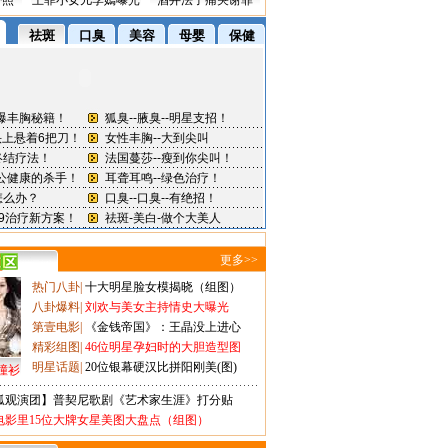
密照
王菲小女儿李嫣曝光
酒井法子痛哭谢罪
更多>>
热门八卦
|
十大明星脸女模揭晓（组图）
八卦爆料
|
刘欢与美女主持情史大曝光
第壹电影
|
《金钱帝国》：王晶没上进心
精彩组图
|
46位明星孕妇时的大胆造型图
明星话题
|
20位银幕硬汉比拼阳刚美(图)
撞衫
狐观演团】普契尼歌剧《艺术家生涯》打分贴
电影里15位大牌女星美图大盘点（组图）