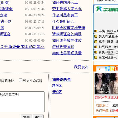
新版“西游”绝
组图)
如何去国外劳工
09-01-28 01:54
案听证会
劳工爱骂人怎么办
08-11-01 21:44
有定论
什么叫黑市劳工
08-09-23 20:24
难逃一劫
什么是听证会
08-09-23 17:13
出席
听证会应该怎样安排
08-09-23 09:21
听证会
请教听证会的问题
08-08-11 13:15
如何改善酸性体质
06-06-08 03:09
多关于
听证会 劳工
的新闻>>
怎样改善睡眠
如何改善睡眠质量
我要发布
我来说两句
隐藏地址
设为辩论话题
精华区
辩论区
范冰冰李冰冰大
戏剧演出
|
【搜
热门连载
|
刘烨