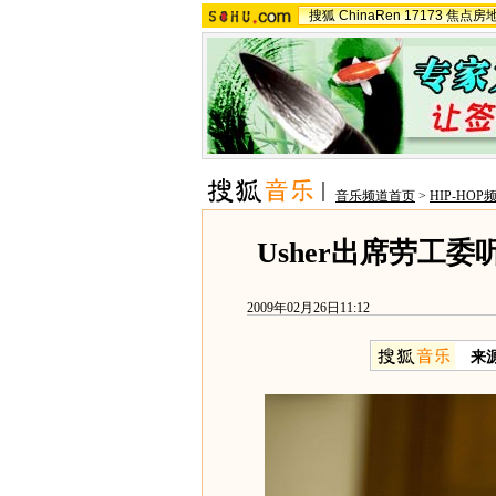
搜狐
ChinaRen
17173
焦点房
音乐频道首页
>
HIP-HOP
Usher出席劳工
2009年02月26日11:12
来