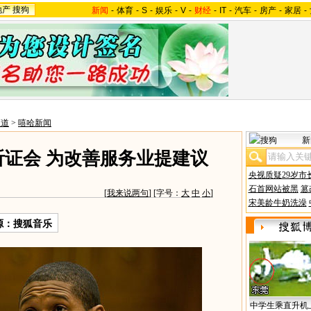
地产
搜狗
新闻
-
体育
-
S
-
娱乐
-
V
-
财经
-
IT
-
汽车
-
房产
-
家居
-
频道
>
嘻哈新闻
新
委听证会 为改善服务业提建议
央视质疑29岁市
石首网站被黑
篡
[
我来说两句
] [字号：
大
中
小
]
宋美龄牛奶洗澡
源：搜狐音乐
中学生乘直升机