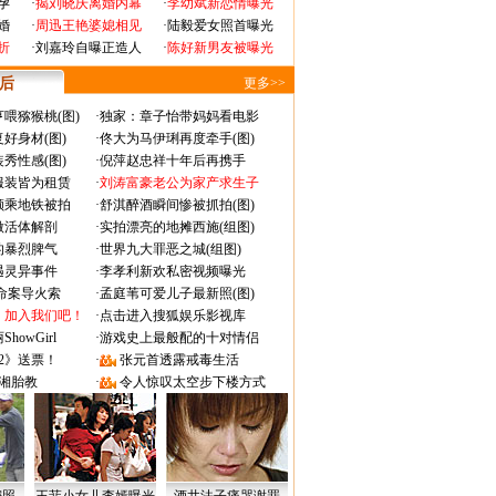
孕
·
揭刘晓庆离婚内幕
·
李幼斌新恋情曝光
婚
·
周迅王艳婆媳相见
·
陆毅爱女照首曝光
折
·
刘嘉玲自曝正造人
·
陈好新男友被曝光
 后
更多>>
喂猕猴桃(图)
·
独家：章子怡带妈妈看电影
好身材(图)
·
佟大为马伊琍再度牵手(图)
秀性感(图)
·
倪萍赵忠祥十年后再携手
服装皆为租赁
·
刘涛富豪老公为家产求生子
颜乘地铁被拍
·
舒淇醉酒瞬间惨被抓拍(图)
做活体解剖
·
实拍漂亮的地摊西施(组图)
的暴烈脾气
·
世界九大罪恶之城(组图)
遇灵异事件
·
李孝利新欢私密视频曝光
成命案导火索
·
孟庭苇可爱儿子最新照(图)
：加入我们吧！
·
点击进入搜狐娱乐影视库
owGirl
·
游戏史上最般配的十对情侣
2》送票！
·
张元首透露戒毒生活
湘胎教
·
令人惊叹太空步下楼方式