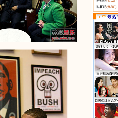
苏醒吧
(41523)
贴图吧
(68789)
最 热 
谍战大片-《风
闺房视频自拍
自爆捉奸后恶梦