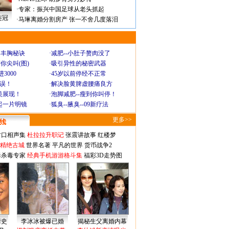
·
专家：振兴中国足球从老头抓起
连冠
·
马琳离婚分割房产 张一不舍几度落泪
爆丰胸秘诀
·
减肥--小肚子赘肉没了
你尖叫(图)
·
吸引异性的秘密武器
3000
·
45岁以前停经不正常
不误！
·
解决脸黄脾虚腰痛良方
美展现！
·
泡脚减肥--瘦到你叫停！
起一片明镜
·
狐臭--腋臭--09新疗法
更多>>
对口相声集
杜拉拉升职记
张震讲故事
红楼梦
-精绝古城
世界名著
平凡的世界
货币战争2
毒杀毒专家
经典手机游游格斗集
福彩3D走势图
情史
李冰冰被爆已婚
揭秘生父离婚内幕