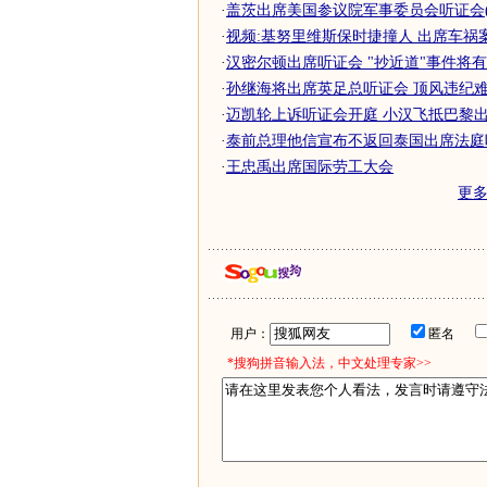
·
盖茨出席美国参议院军事委员会听证会(
·
视频:基努里维斯保时捷撞人 出席车祸
·
汉密尔顿出席听证会 "抄近道"事件将
·
孙继海将出席英足总听证会 顶风违纪
·
迈凯轮上诉听证会开庭 小汉飞抵巴黎
·
泰前总理他信宣布不返回泰国出席法庭
·
王忠禹出席国际劳工大会
更
用户：
匿名
*搜狗拼音输入法，中文处理专家>>