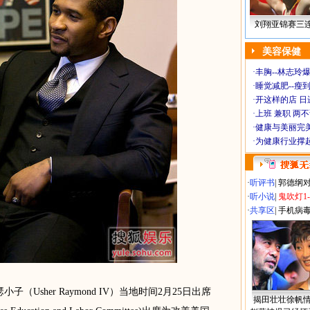
刘翔亚锦赛三
美容保健
·
丰胸--林志玲
·
睡觉减肥--瘦到
·
开这样的店 日进
·
上班 兼职 两
·
健康与美丽完
·
为健康行业撑
·
听评书
|
郭德纲
·
听小说
|
鬼吹灯1
·
共享区
|
手机病
（Usher Raymond IV）当地时间2月25日出席
揭田壮壮徐帆