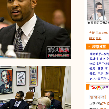
高圆圆同居男友
火炬
日本
赵薇
柏芝
姚明
精彩推荐
·
睡觉减肥--瘦到
·
莫让“打呼噜”
·
老公戒不了烟酒
·
狐臭--腋臭--
·
睡觉--丰胸--
·
女人--更年期-
说 吧 排 行
上证指数
(7744