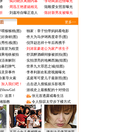
孕
·
揭刘晓庆离婚内幕
·
李幼斌新恋情曝光
婚
·
周迅王艳婆媳相见
·
陆毅爱女照首曝光
折
·
刘嘉玲自曝正造人
·
陈好新男友被曝光
 后
更多>>
喂猕猴桃(图)
·
独家：章子怡带妈妈看电影
好身材(图)
·
佟大为马伊琍再度牵手(图)
秀性感(图)
·
倪萍赵忠祥十年后再携手
服装皆为租赁
·
刘涛富豪老公为家产求生子
颜乘地铁被拍
·
舒淇醉酒瞬间惨被抓拍(图)
做活体解剖
·
实拍漂亮的地摊西施(组图)
的暴烈脾气
·
世界九大罪恶之城(组图)
遇灵异事件
·
李孝利新欢私密视频曝光
成命案导火索
·
孟庭苇可爱儿子最新照(图)
：加入我们吧！
·
点击进入搜狐娱乐影视库
owGirl
·
游戏史上最般配的十对情侣
2》送票！
·
张元首透露戒毒生活
湘胎教
·
令人惊叹太空步下楼方式