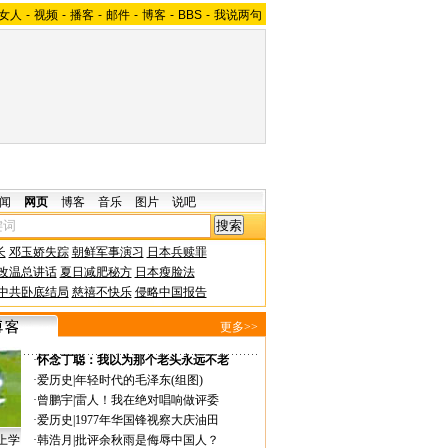
女人
-
视频
-
播客
-
邮件
-
博客
-
BBS
-
我说两句
闻
网页
博客
音乐
图片
说吧
长
邓玉娇失踪
朝鲜军事演习
日本兵赎罪
改温总讲话
夏日减肥秘方
日本瘦脸法
中共卧底结局
慈禧不快乐
侵略中国报告
更多>>
·
怀念丁聪：我以为那个老头永远不老
·
爱历史
|
年轻时代的毛泽东(组图)
·
曾鹏宇
|
雷人！我在绝对唱响做评委
·
爱历史
|
1977年华国锋视察大庆油田
上学
·
韩浩月
|
批评余秋雨是侮辱中国人？