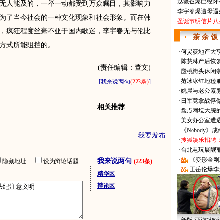
·
赵薇被爆已经怀
人能及的，一举一动都受到万众瞩目，其影响力
·
李宇春爆遭母逼
为了当今社会的一种文化现象和社会形象。而在韩
·
圣诞节明信片八
，疯狂程度丝毫不亚于国内歌迷，李宇春无与伦比
茶 余 饭
方式所能阻挡的。
·
何炅获地产大亨
·
陈慧琳产后恢复
(责任编辑：董文)
·
殷桃街头休闲装
·
范冰冰红地毯
[
我来说两句
(223条)
]
·
姚晨与老公素
·
日军竟拿战俘
相关推荐
·
盘点网坛大腕
·
美女办公室遭
·
《Nobody》
我要发布
·
搜狐娱乐招聘
·
台北电玩展靓丽Sh
·
《变形金刚
我来说两句
隐藏地址
设为辩论话题
(223条)
·
王岳伦爆李
精华区
辩论区