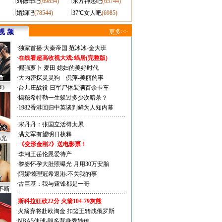
刘德华吧
(69854)
东方神起吧
(65744)
婚姻吧
(78544)
37℃女人吧
(6985)
视 频
更多>>
·
独家首播:大秦帝国
范冰冰-金大班
·
在线看超高收视大戏:
蜗居(完整版)
·
倔强萝卜
麦田
媳妇的美好时代
·
大内密探灵灵狗
倪萍-美丽的事
声》
·
台儿庄战役 日军尸体装满百余卡车
·
揭秘希特勒一生躲过多少次暗杀？
·
1982香港回归中英谈判鲜为人知内幕
·
宋丹丹：张国立活得太累
·
满文军有望明日获释
曝光
·
《变形金刚2》送电影票！
·
李湘王岳伦恩爱待产
·
黎姿怀孕大肚照曝光 月用30万安胎
·
阿娇懒理冠希返港:不关我的事
·
古巨基：我与霆锋都是一哥
不断
·
斯科拉狂砍22分 火箭104-79灰熊
·
火箭弃将赴欧淘金 扣篮王转战俄罗斯
·
NBA5佳球-朗多背身秀妙传