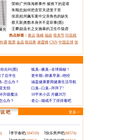
·
荣林
|
广州珠海桥事件:被推下的是谁
·
朱顺忠
|
如何把贪官关进笼子里
·
张原
|
杭州飙车案中父亲角色的缺失
·
蔡天新
|
奥数本身并不是坏事(图)
·
王攀
|
副县长之女施暴的卫生巾疑虑
曝光
热点标签：
奥运
珠峰
福娃
母亲节
印花税
外遇
股票
金晶
陈冠希
谢霆锋
CNN
中国足球
张
你尖叫(图)
·
狐臭--腋臭--全球揭秘！
毁了后半生
·
更年期--卵巢早衰--绝经
--怎么办？
·
涵盖健康要闻健康生活导航
明星支招
·
口臭--口臭--拜拜了!
罩杯升级魔法
·
10平米小店 月赚20万
-怎么办？
·
老公--烟戒不了排排毒吧
说 吧
更多>>
5)
李宇春吧
(104510)
快乐男声吧
(68574)