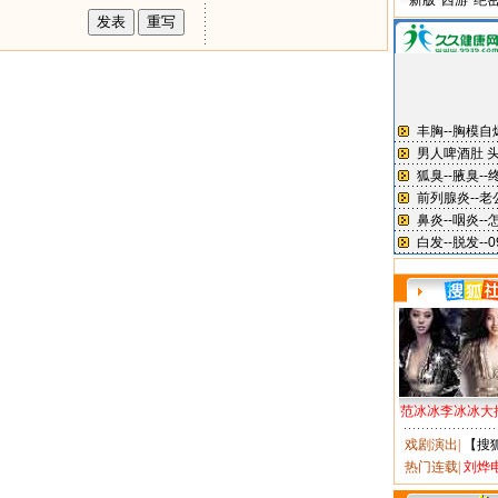
新版“西游”绝
范冰冰李冰冰大
戏剧演出
|
【搜
热门连载
|
刘烨