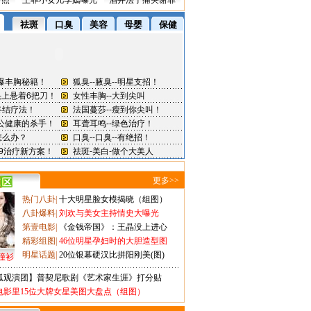
密照
王菲小女儿李嫣曝光
酒井法子痛哭谢罪
更多>>
热门八卦
|
十大明星脸女模揭晓（组图）
八卦爆料
|
刘欢与美女主持情史大曝光
第壹电影
|
《金钱帝国》：王晶没上进心
精彩组图
|
46位明星孕妇时的大胆造型图
明星话题
|
20位银幕硬汉比拼阳刚美(图)
撞衫
狐观演团】普契尼歌剧《艺术家生涯》打分贴
电影里15位大牌女星美图大盘点（组图）