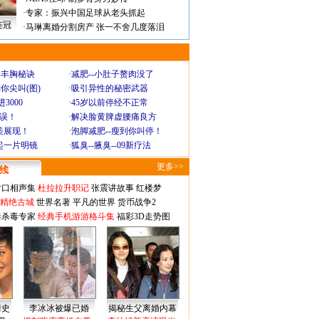
·
专家：振兴中国足球从老头抓起
连冠
·
马琳离婚分割房产 张一不舍几度落泪
爆丰胸秘诀
·
减肥--小肚子赘肉没了
你尖叫(图)
·
吸引异性的秘密武器
3000
·
45岁以前停经不正常
不误！
·
解决脸黄脾虚腰痛良方
美展现！
·
泡脚减肥--瘦到你叫停！
起一片明镜
·
狐臭--腋臭--09新疗法
更多>>
对口相声集
杜拉拉升职记
张震讲故事
红楼梦
-精绝古城
世界名著
平凡的世界
货币战争2
毒杀毒专家
经典手机游游格斗集
福彩3D走势图
情史
李冰冰被爆已婚
揭秘生父离婚内幕