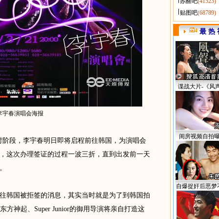
苏醒吧
(41523)
贴图吧
(68789)
最 热 
谍战大片-《风
李宇春演唱会海报
闺房视频自拍
计时阶段，李宇春明日即将启程前往韩国，为演唱会
了解，这次办理签证的过程一波三折，直到出发前一天
。
自爆捉奸后恶梦
韩国被拒签的消息，其实当时就是为了到韩国拍
东方神起、Super Junior的御用导演将亲自打造这