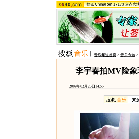
搜狐
ChinaRen
17173
焦点房
音乐频道首页
>
音乐专题
李宇春拍MV险象
2009年02月26日14:55
来