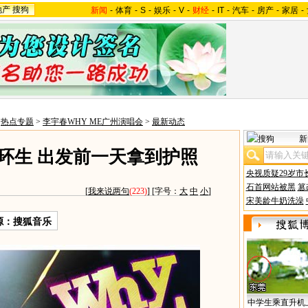
地产
搜狗
新闻
-
体育
-
S
-
娱乐
-
V
-
财经
-
IT
-
汽车
-
房产
-
家居
-
>
热点专题
>
李宇春WHY ME广州演唱会
>
最新动态
新
环生 出发前一天拿到护照
央视质疑29岁市
石首网站被黑
篡
[
我来说两句
(223)
] [字号：
大
中
小
]
宋美龄牛奶洗澡
源：搜狐音乐
中学生乘直升机