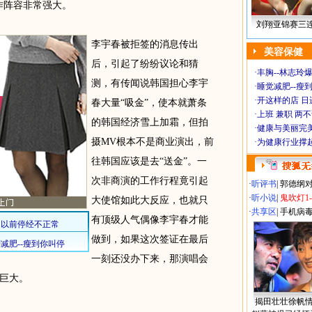
作阵容非常强大。
刘翔亚锦赛三
李宇春被拒签的消息传出
美容保健
后，引起了纷纷议论和猜
·
丰胸--林志玲
测，有传闻说韩国担心李宇
·
睡觉减肥--瘦到
·
开这样的店 日进
春大量“吸金”，使本就萧条
·
上班 兼职 两
的韩国经济雪上加霜，但拍
·
健康与美丽完
摄MV根本不是商业演出，前
·
为健康行业撑
往韩国应该是去“送金”。一
次非商演的工作行程竟引起
·
听评书
|
郭德纲
·
听小说
|
鬼吹灯1
大使馆如此大反应，也就只
·
共享区
|
手机病
有顶级人气偶像李宇春才能
做到，如果这次签证在最后
一刻还没办下来，那演唱会
巨大。
揭田壮壮徐帆