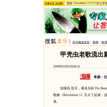
搜狐
ChinaRen
17173
焦点房
音乐频道首页
>
新闻
>
欧
甲壳虫老歌流出
2009年03月03日08:20
来源：北
信报讯 近日，著名乐队The Beatle
歌曲《Revolution 1》又火了
来。