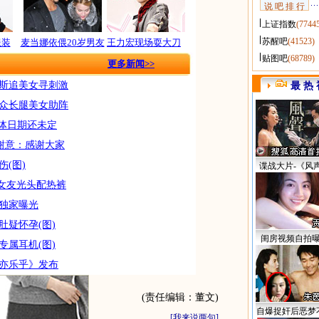
说 吧 排 行
上证指数
(7744
苏醒吧
(41523)
服装
麦当娜依偎20岁男友
王力宏现场耍大刀
贴图吧
(68789)
更多新闻>>
里斯追美女寻刺激
最 热 
 众长腿美女助阵
具体日期还未定
表谢意：感谢大家
(图)
谍战大片-《风
另类女友光头配热裤
姿独家曝光
肚疑怀孕(图)
闺房视频自拍
专属耳机(图)
不亦乐乎》发布
(责任编辑：董文)
自爆捉奸后恶梦
[
我来说两句
]