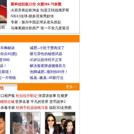
·
斯科拉狂砍22分 火箭104-79灰熊
·
火箭弃将赴欧淘金 扣篮王转战俄罗斯
·
NBA5佳球-朗多背身秀妙传
·
专家：振兴中国足球从老头抓起
连冠
·
马琳离婚分割房产 张一不舍几度落泪
爆丰胸秘诀
·
减肥--小肚子赘肉没了
你尖叫(图)
·
吸引异性的秘密武器
3000
·
45岁以前停经不正常
不误！
·
解决脸黄脾虚腰痛良方
美展现！
·
泡脚减肥--瘦到你叫停！
起一片明镜
·
狐臭--腋臭--09新疗法
更多>>
对口相声集
杜拉拉升职记
张震讲故事
红楼梦
-精绝古城
世界名著
平凡的世界
货币战争2
毒杀毒专家
经典手机游游格斗集
福彩3D走势图