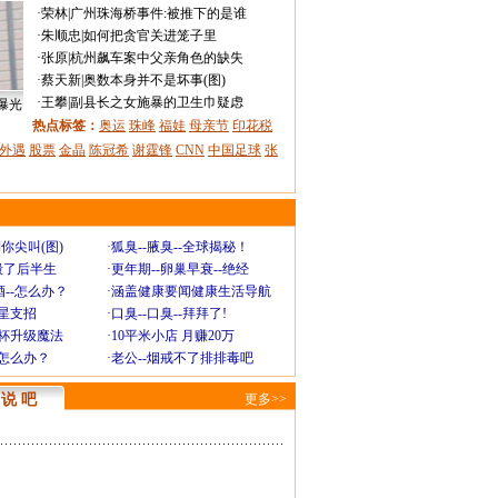
·
荣林
|
广州珠海桥事件:被推下的是谁
·
朱顺忠
|
如何把贪官关进笼子里
·
张原
|
杭州飙车案中父亲角色的缺失
·
蔡天新
|
奥数本身并不是坏事(图)
·
王攀
|
副县长之女施暴的卫生巾疑虑
曝光
热点标签：
奥运
珠峰
福娃
母亲节
印花税
外遇
股票
金晶
陈冠希
谢霆锋
CNN
中国足球
张
你尖叫(图)
·
狐臭--腋臭--全球揭秘！
毁了后半生
·
更年期--卵巢早衰--绝经
--怎么办？
·
涵盖健康要闻健康生活导航
明星支招
·
口臭--口臭--拜拜了!
罩杯升级魔法
·
10平米小店 月赚20万
-怎么办？
·
老公--烟戒不了排排毒吧
说 吧
更多>>