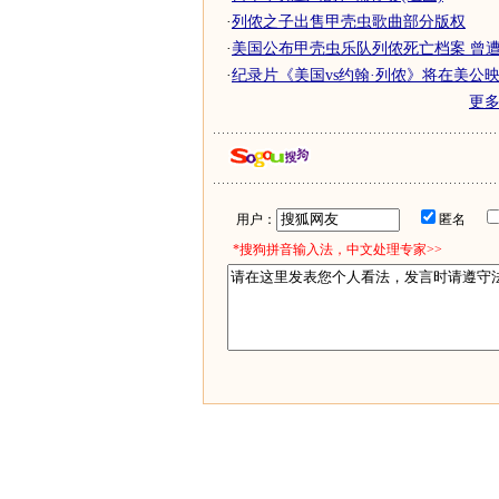
·
列侬之子出售甲壳虫歌曲部分版权
·
美国公布甲壳虫乐队列侬死亡档案 曾遭
·
纪录片《美国vs约翰·列侬》将在美公映
更
用户：
匿名
*搜狗拼音输入法，中文处理专家>>