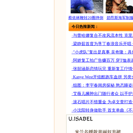
蔡依林鞭转20圈摔倒
碧昂斯海军制
今日热辣新闻：
·与蕾哈娜复合不改风流本性 克
·梁静茹首度为垦丁春浪音乐开唱
·“小虎队”复出是真事 吴奇隆：
·阿娇复工拍广告赚百万 穿T恤
·张韶涵新恋情玩完 重新复工疗情伤
·Kanye West开炫酷跑车血拼 
·组图：李宇春闺房探秘 憨态睡
·艾薇儿臃肿出门随行者众 以手护
·滚石唱片不惜重金 为卓文萱打造
·小沈阳转身做歌手 首支单曲《