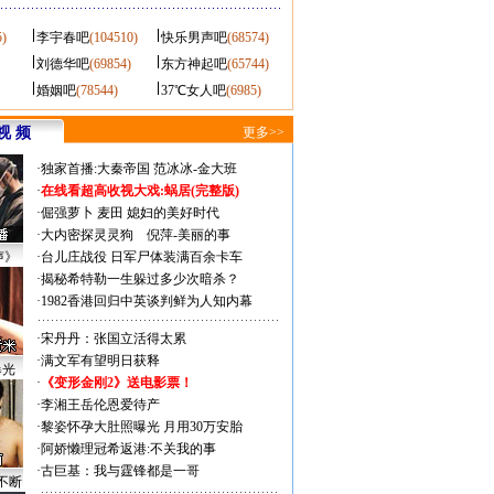
5)
李宇春吧
(104510)
快乐男声吧
(68574)
刘德华吧
(69854)
东方神起吧
(65744)
婚姻吧
(78544)
37℃女人吧
(6985)
视 频
更多>>
·
独家首播:大秦帝国
范冰冰-金大班
·
在线看超高收视大戏:
蜗居(完整版)
·
倔强萝卜
麦田
媳妇的美好时代
·
大内密探灵灵狗
倪萍-美丽的事
声》
·
台儿庄战役 日军尸体装满百余卡车
·
揭秘希特勒一生躲过多少次暗杀？
·
1982香港回归中英谈判鲜为人知内幕
·
宋丹丹：张国立活得太累
·
满文军有望明日获释
曝光
·
《变形金刚2》送电影票！
·
李湘王岳伦恩爱待产
·
黎姿怀孕大肚照曝光 月用30万安胎
·
阿娇懒理冠希返港:不关我的事
·
古巨基：我与霆锋都是一哥
不断