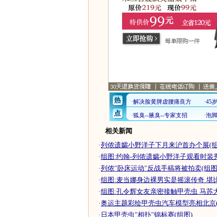
相关新闻
·
列侬遗孀小野洋子下月来沪首办个展(组
·
组图:约翰-列侬遗孀小野洋子观看时装
·
列侬"卧床运动"反战手稿将被拍卖(组图
·
组图:麦当娜身边裸男实是摇滚传奇 堪
·
组图:孔令辉女友亲密接触甲壳虫 马苏
·
奥运主题彩绘甲壳虫汽车模型亮相北京(
·
日本甲壳虫"相扑"锦标赛(组图)