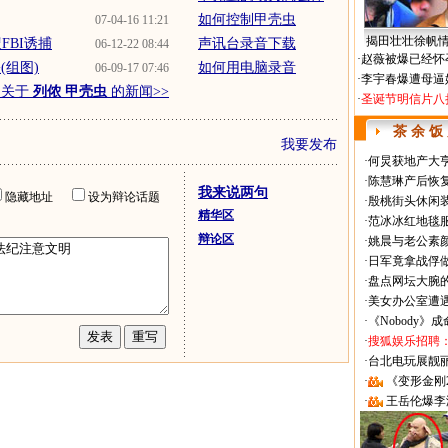
如何控制甲壳虫
07-04-16 11:21
揭田壮壮徐帆
FBI诱捕
声讯台录音下载
06-12-22 08:44
·
赵薇被爆已经怀
(组图)
如何用电脑录音
06-09-17 07:46
·
李宇春爆遭母逼
多关于
列侬 甲壳虫
的新闻>>
·
圣诞节明信片八
茶 余 饭
我要发布
·
何炅获地产大亨
·
陈慧琳产后恢复
我来说两句
隐藏地址
设为辩论话题
·
殷桃街头休闲装
精华区
·
范冰冰红地毯
辩论区
·
姚晨与老公素
·
日军竟拿战俘
·
盘点网坛大腕
·
美女办公室遭
·
《Nobody》
·
搜狐娱乐招聘
·
台北电玩展靓丽Sh
·
《变形金刚
·
王岳伦爆李