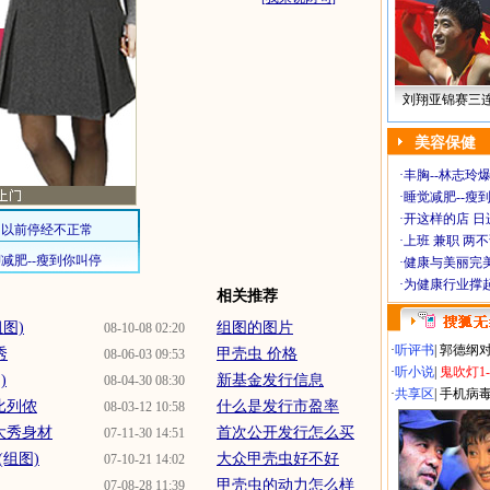
刘翔亚锦赛三
美容保健
·
丰胸--林志玲
·
睡觉减肥--瘦到
·
开这样的店 日进
·
上班 兼职 两
·
健康与美丽完
·
为健康行业撑
相关推荐
图)
组图的图片
08-10-08 02:20
·
听评书
|
郭德纲
秀
甲壳虫 价格
08-06-03 09:53
·
听小说
|
鬼吹灯1
)
新基金发行信息
08-04-30 08:30
·
共享区
|
手机病
比列侬
什么是发行市盈率
08-03-12 10:58
大秀身材
首次公开发行怎么买
07-11-30 14:51
组图)
大众甲壳虫好不好
07-10-21 14:02
甲壳虫的动力怎么样
07-08-28 11:39