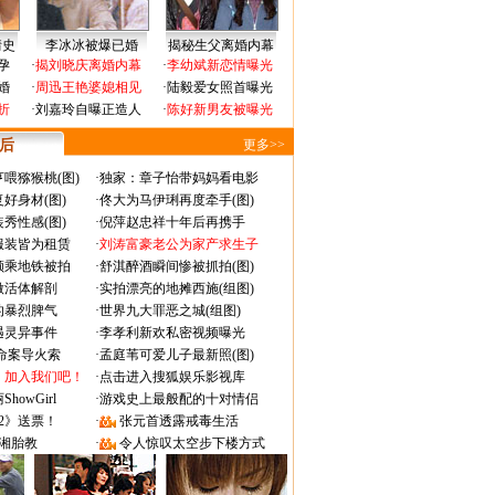
情史
李冰冰被爆已婚
揭秘生父离婚内幕
孕
·
揭刘晓庆离婚内幕
·
李幼斌新恋情曝光
婚
·
周迅王艳婆媳相见
·
陆毅爱女照首曝光
折
·
刘嘉玲自曝正造人
·
陈好新男友被曝光
 后
更多>>
喂猕猴桃(图)
·
独家：章子怡带妈妈看电影
好身材(图)
·
佟大为马伊琍再度牵手(图)
秀性感(图)
·
倪萍赵忠祥十年后再携手
服装皆为租赁
·
刘涛富豪老公为家产求生子
颜乘地铁被拍
·
舒淇醉酒瞬间惨被抓拍(图)
做活体解剖
·
实拍漂亮的地摊西施(组图)
的暴烈脾气
·
世界九大罪恶之城(组图)
遇灵异事件
·
李孝利新欢私密视频曝光
成命案导火索
·
孟庭苇可爱儿子最新照(图)
：加入我们吧！
·
点击进入搜狐娱乐影视库
owGirl
·
游戏史上最般配的十对情侣
2》送票！
·
张元首透露戒毒生活
湘胎教
·
令人惊叹太空步下楼方式