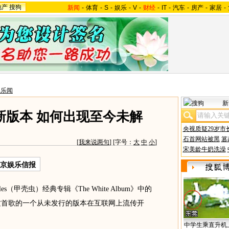
地产
搜狗
新闻
-
体育
-
S
-
娱乐
-
V
-
财经
-
IT
-
汽车
-
房产
-
家居
-
美乐闻
新
新版本 如何出现至今未解
央视质疑29岁市
石首网站被黑
篡
[
我来说两句
] [字号：
大
中
小
]
宋美龄牛奶洗澡
京娱乐信报
s（甲壳虫）经典专辑《The White Album》中的
起来：这首歌的一个从未发行的版本在互联网上流传开
中学生乘直升机