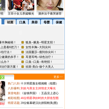
密照
王菲小女儿李嫣曝光
酒井法子痛哭谢罪
更多>>
热门八卦
|
十大明星脸女模揭晓（组图）
八卦爆料
|
刘欢与美女主持情史大曝光
第壹电影
|
《金钱帝国》：王晶没上进心
精彩组图
|
46位明星孕妇时的大胆造型图
明星话题
|
20位银幕硬汉比拼阳刚美(图)
撞衫