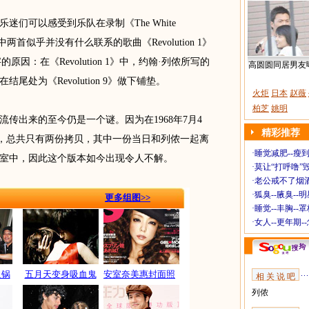
以感受到乐队在录制《The White
两首似乎并没有什么联系的歌曲《Revolution 1》
字的原因：在《Revolution 1》中，约翰·列侬所写的
高圆圆同居男友
处为《Revolution 9》做下铺垫。
火炬
日本
赵薇
柏芝
姚明
来的至今仍是一个谜。因为在1968年7月4
精彩推荐
音工作后，总共只有两份拷贝，其中一份当日和列侬一起离
·
睡觉减肥--瘦到
室中，因此这个版本如今出现令人不解。
·
莫让“打呼噜”
·
老公戒不了烟酒
·
狐臭--腋臭--
更多组图>>
·
睡觉--丰胸--
·
女人--更年期-
火锅
五月天变身吸血鬼
安室奈美惠封面照
相 关 说 吧
列侬