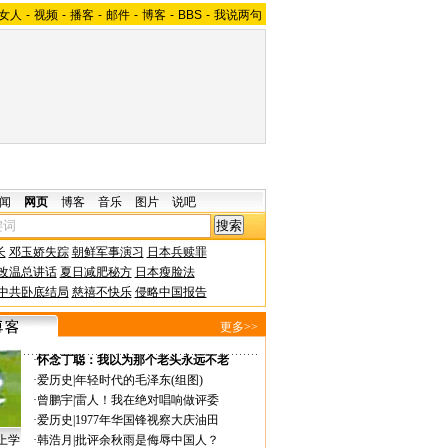
女人
-
视频
-
播客
-
邮件
-
博客
-
BBS
-
我说两句
闻
网页
博客
音乐
图片
说吧
长
邓玉娇失踪
朝鲜军事演习
日本兵赎罪
改温总讲话
夏日减肥秘方
日本瘦脸法
中共卧底结局
慈禧不快乐
侵略中国报告
更多>>
·
怀念丁聪：我以为那个老头永远不老
·
爱历史
|
年轻时代的毛泽东(组图)
·
曾鹏宇
|
雷人！我在绝对唱响做评委
·
爱历史
|
1977年华国锋视察大庆油田
上学
·
韩浩月
|
批评余秋雨是侮辱中国人？