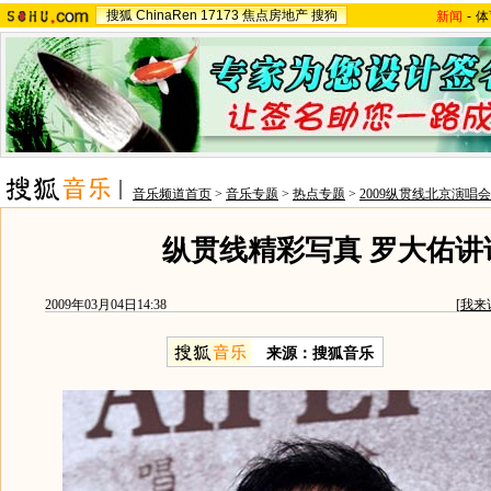
搜狐
ChinaRen
17173
焦点房地产
搜狗
新闻
-
体
音乐频道首页
>
音乐专题
>
热点专题
>
2009纵贯线北京演唱会
纵贯线精彩写真 罗大佑讲
2009年03月04日14:38
[
我来
来源：
搜狐音乐