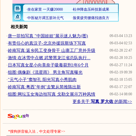
相关新闻
·
唐一菲拍写真 "中国娃娃"展示迷人魅力(图)
09-03-04 13:23
·
有责任心的真汉子-北京外援琼斯场下写真
09-03-04 02:53
·
岭南写真:返乡民工变身骨干 山寨工厂意外升级
09-02-28 22:47
·
激情:在冰雪中点燃 武警黑龙江省总队执行...
09-02-28 10:25
·
日本写真女星小向美奈子吸毒获刑1年6个月
09-02-27 11:24
·
组图:偶像剧《流星雨》 男主角写真曝光
09-02-19 09:39
·
"元气小子"窦智孔 阳光写真小秀肌肉
09-02-18 15:05
·
岭南写真:粤西"年例"去繁从简推陈出新
09-02-17 22:07
·
组图:网坛玉女海边拍写真 戈勒文展示万种风情
09-02-14 08:00
更多关于
写真 罗大佑
的新闻>>
*搜狗拼音输入法，中文处理专家>>