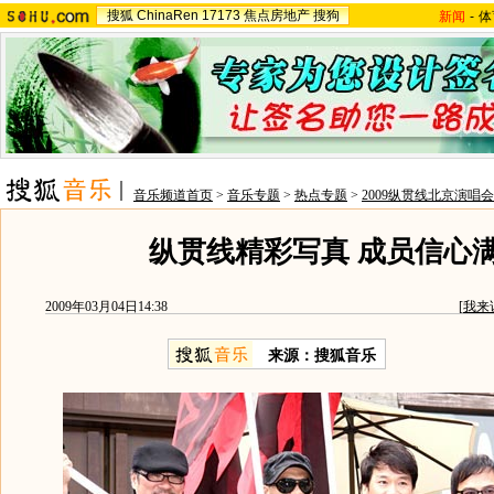
搜狐
ChinaRen
17173
焦点房地产
搜狗
新闻
-
体
音乐频道首页
>
音乐专题
>
热点专题
>
2009纵贯线北京演唱会
纵贯线精彩写真 成员信心
2009年03月04日14:38
[
我来
来源：
搜狐音乐