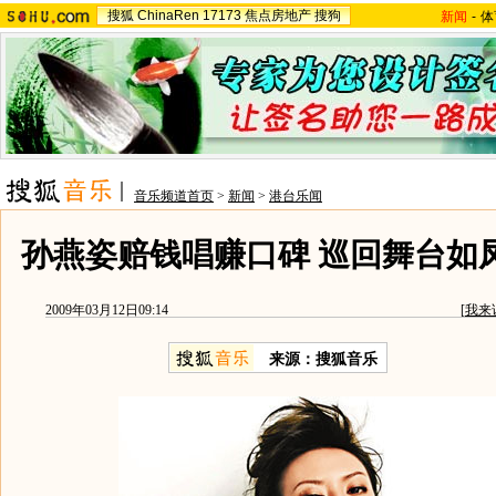
搜狐
ChinaRen
17173
焦点房地产
搜狗
新闻
-
体
音乐频道首页
>
新闻
>
港台乐闻
孙燕姿赔钱唱赚口碑 巡回舞台如凤
2009年03月12日09:14
[
我来
来源：
搜狐音乐