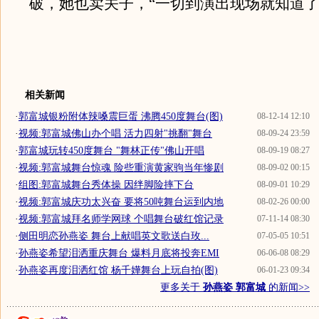
破，她也卖关子，“一切到演出现场就知道了
相关新闻
·
郭富城银粉附体辣嗓震巨蛋 沸腾450度舞台(图)
08-12-14 12:10
·
视频:郭富城佛山办个唱 活力四射"挑翻"舞台
08-09-24 23:59
·
郭富城玩转450度舞台 "舞林正传"佛山开唱
08-09-19 08:27
·
视频:郭富城舞台惊魂 险些重演黄家驹当年惨剧
08-09-02 00:15
·
组图:郭富城舞台秀体操 因绊脚险摔下台
08-09-01 10:29
·
视频:郭富城庆功太兴奋 要将50吨舞台运到内地
08-02-26 00:00
·
视频:郭富城拜名师学网球 个唱舞台破红馆记录
07-11-14 08:30
·
侧田明恋孙燕姿 舞台上献唱英文歌送白玫...
07-05-05 10:51
·
孙燕姿希望泪洒重庆舞台 爆料月底将投奔EMI
06-06-08 08:29
·
孙燕姿再度泪洒红馆 杨千嬅舞台上玩自拍(图)
06-01-23 09:34
更多关于
孙燕姿 郭富城
的新闻>>