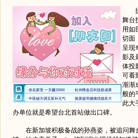
据
舞台
用如
切面
呈现
影及
体投
可看
渐渐
般的
此大
办单位就是希望台北首站做出口碑。
在新加坡积极备战的孙燕姿，被追问舞