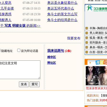
新版“西游”绝
令人窒息
奥运圣火象征着什么
07-08-27 14:31
材几乎全祼
奥运五环代表什么
07-08-13 10:13
湿身诱惑
角斗士的英文怎么写
07-07-18 23:50
桃般诱人
角斗士的结局是什么
07-05-09 16:00
关于
写真 明骏女孩
的新闻>>
我要发布
我来说两句
隐藏地址
设为辩论话题
(2条)
精华区
辩论区
范冰冰李冰冰大
戏剧演出
|
【搜
热门连载
|
刘烨