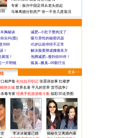
·
专家：振兴中国足球从老头抓起
连冠
·
马琳离婚分割房产 张一不舍几度落泪
爆丰胸秘诀
·
减肥--小肚子赘肉没了
你尖叫(图)
·
吸引异性的秘密武器
3000
·
45岁以前停经不正常
不误！
·
解决脸黄脾虚腰痛良方
美展现！
·
泡脚减肥--瘦到你叫停！
起一片明镜
·
狐臭--腋臭--09新疗法
更多>>
对口相声集
杜拉拉升职记
张震讲故事
红楼梦
-精绝古城
世界名著
平凡的世界
货币战争2
毒杀毒专家
经典手机游游格斗集
福彩3D走势图
情史
李冰冰被爆已婚
揭秘生父离婚内幕