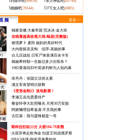
刘德华吧
(69854)
东方神起吧
(65744)
婚姻吧
(78544)
37℃女人吧
(6985)
视 频
更多>>
·
独家首播:大秦帝国
范冰冰-金大班
·
在线看超高收视大戏:
蜗居(完整版)
·
倔强萝卜
麦田
媳妇的美好时代
·
大内密探灵灵狗
倪萍-美丽的事
声》
·
台儿庄战役 日军尸体装满百余卡车
·
揭秘希特勒一生躲过多少次暗杀？
·
1982香港回归中英谈判鲜为人知内幕
·
宋丹丹：张国立活得太累
·
满文军有望明日获释
曝光
·
《变形金刚2》送电影票！
·
李湘王岳伦恩爱待产
·
黎姿怀孕大肚照曝光 月用30万安胎
·
阿娇懒理冠希返港:不关我的事
·
古巨基：我与霆锋都是一哥
不断
·
斯科拉狂砍22分 火箭104-79灰熊
·
火箭弃将赴欧淘金 扣篮王转战俄罗斯
·
NBA5佳球-朗多背身秀妙传