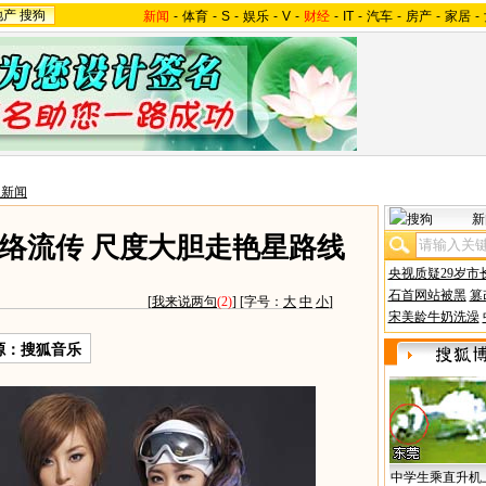
地产
搜狗
新闻
-
体育
-
S
-
娱乐
-
V
-
财经
-
IT
-
汽车
-
房产
-
家居
-
星新闻
新
络流传 尺度大胆走艳星路线
央视质疑29岁市
石首网站被黑
篡
[
我来说两句
(2)
] [字号：
大
中
小
]
宋美龄牛奶洗澡
源：搜狐音乐
中学生乘直升机