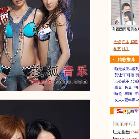
高圆圆同居男友
火炬
日本
赵薇
柏芝
姚明
精彩推荐
·
睡觉减肥--瘦到
·
莫让“打呼噜”
·
老公戒不了烟酒
·
狐臭--腋臭--
·
睡觉--丰胸--
·
女人--更年期-
说 吧 排 行
上证指数
(7744