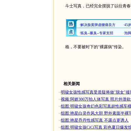
斗士写真，已经完全摆脱了以往青春
格，不要被时下的“裸露病”传染。
相关新闻
·
明骏女孩性感写真受质疑将做"脱女"接
·
视频:阿娇300万拍人体写真 照片外泄欲
·
组图:明骏女孩奇幻色彩写真超性感车
·
组图:艳星白灵作风大胆 野外素面半裸
·
组图:艳星乔丹性感写真 不露点更诱人
·
组图:明骏女孩CiCi写真 彩色夏日爆发