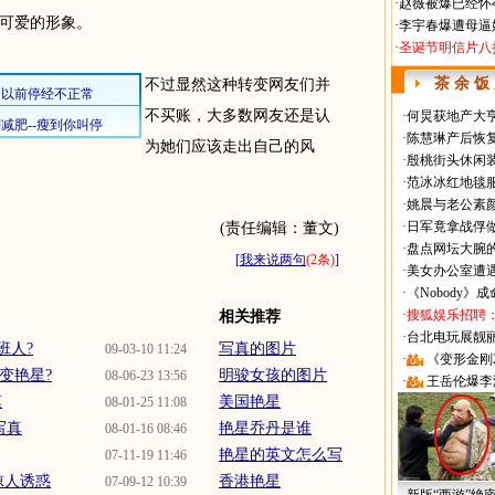
·
赵薇被爆已经怀
可爱的形象。
·
李宇春爆遭母逼
·
圣诞节明信片八
茶 余 饭
不过显然这种转变网友们并
不买账，大多数网友还是认
·
何炅获地产大亨
·
陈慧琳产后恢复
为她们应该走出自己的风
·
殷桃街头休闲装
·
范冰冰红地毯
·
姚晨与老公素
·
日军竟拿战俘
(责任编辑：董文)
·
盘点网坛大腕
[
我来说两句
(2条)
]
·
美女办公室遭
·
《Nobody》
·
搜狐娱乐招聘
相关推荐
·
台北电玩展靓丽Sh
班人?
写真的图片
09-03-10 11:24
·
《变形金刚
变艳星?
明骏女孩的图片
08-06-23 13:56
·
王岳伦爆李
模
美国艳星
08-01-25 11:08
写真
艳星乔丹是谁
08-01-16 08:46
艳星的英文怎么写
07-11-19 11:46
惊人诱惑
香港艳星
07-09-12 10:39