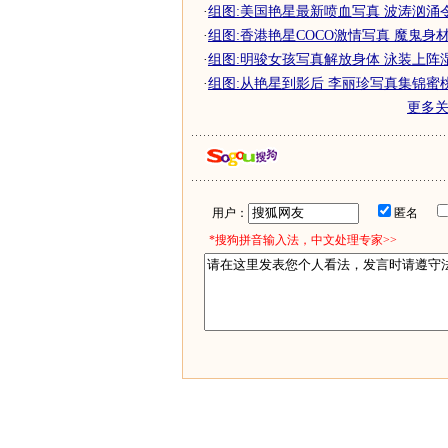
·
组图:美国艳星最新喷血写真 波涛汹涌
·
组图:香港艳星COCO激情写真 魔鬼身
·
组图:明骏女孩写真解放身体 泳装上阵
·
组图:从艳星到影后 李丽珍写真集锦蜜
更多
用户：
匿名
*搜狗拼音输入法，中文处理专家>>