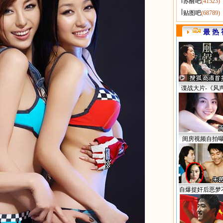
苏醒吧
(41523)
贴图吧
(68789)
最 热 
谍战大片-《风
闺房视频自拍
自爆捉奸后恶梦