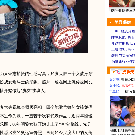
刘翔亚锦赛三
美容保健
·
丰胸--林志玲
·
睡觉减肥--瘦到
·
开这样的店 日进
·
上班 兼职 两
·
健康与美丽完
·
为健康行业撑
某杂志拍摄的性感写真，尺度大胆三个女孩身穿
·
听评书
|
郭德纲
扮成女角斗士的形象。照片一经在网上流传被网友
·
听小说
|
鬼吹灯1
惜开始做起‘脱女’接班人。
·
共享区
|
手机病
各大央视晚会频频亮相，四个能歌善舞的女孩凭借
不过作为歌手一直苦于没有代表作品，近两年慢慢
圈，08年明骏女孩开始走上了‘性感’路线，先是
揭田壮壮徐帆
性感另类的奥运宣传照，再到如今尺度大胆的女角