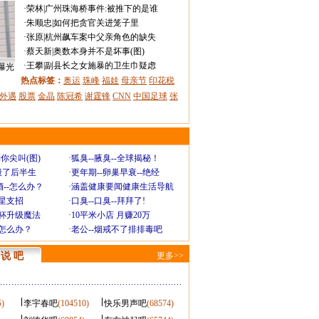
·
荣林
|
广州珠海桥事件:被推下的是谁
·
朱顺忠
|
如何把贪官关进笼子里
·
张原
|
杭州飙车案中父亲角色的缺失
·
蔡天新
|
奥数本身并不是坏事(图)
·
王攀
|
副县长之女施暴的卫生巾疑虑
曝光
热点标签：
奥运
珠峰
福娃
母亲节
印花税
外遇
股票
金晶
陈冠希
谢霆锋
CNN
中国足球
张
你尖叫(图)
·
狐臭--腋臭--全球揭秘！
毁了后半生
·
更年期--卵巢早衰--绝经
--怎么办？
·
涵盖健康要闻健康生活导航
明星支招
·
口臭--口臭--拜拜了!
罩杯升级魔法
·
10平米小店 月赚20万
-怎么办？
·
老公--烟戒不了排排毒吧
说 吧
更多>>
5)
李宇春吧
(104510)
快乐男声吧
(68574)