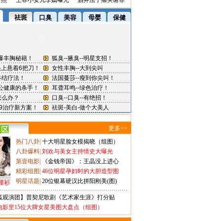
密照
王菲小女儿李嫣曝光
酒井法子痛哭谢罪
更多>>
热门八卦
|
十大明星脸女模揭晓（组图）
八卦爆料
|
刘欢与美女主持情史大曝光
第壹电影
|
《金钱帝国》：王晶没上进心
精彩组图
|
46位明星孕妇时的大胆造型图
明星话题
|
20位银幕硬汉比拼阳刚美(图)
撞衫
狐观演团】普契尼歌剧《艺术家生涯》打分贴
电影里15位大牌女星美图大盘点（组图）