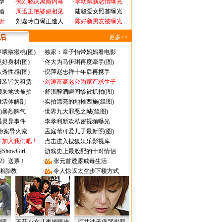
孕
·
揭刘晓庆离婚内幕
·
李幼斌新恋情曝光
婚
·
周迅王艳婆媳相见
·
陆毅爱女照首曝光
折
·
刘嘉玲自曝正造人
·
陈好新男友被曝光
 后
更多>>
喂猕猴桃(图)
·
独家：章子怡带妈妈看电影
好身材(图)
·
佟大为马伊琍再度牵手(图)
秀性感(图)
·
倪萍赵忠祥十年后再携手
服装皆为租赁
·
刘涛富豪老公为家产求生子
颜乘地铁被拍
·
舒淇醉酒瞬间惨被抓拍(图)
做活体解剖
·
实拍漂亮的地摊西施(组图)
的暴烈脾气
·
世界九大罪恶之城(组图)
遇灵异事件
·
李孝利新欢私密视频曝光
成命案导火索
·
孟庭苇可爱儿子最新照(图)
：加入我们吧！
·
点击进入搜狐娱乐影视库
owGirl
·
游戏史上最般配的十对情侣
2》送票！
·
张元首透露戒毒生活
湘胎教
·
令人惊叹太空步下楼方式