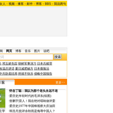
女人
-
视频
-
播客
-
邮件
-
博客
-
BBS
-
我说两句
闻
网页
博客
音乐
图片
说吧
长
邓玉娇失踪
朝鲜军事演习
日本兵赎罪
改温总讲话
夏日减肥秘方
日本瘦脸法
中共卧底结局
慈禧不快乐
侵略中国报告
更多>>
·
怀念丁聪：我以为那个老头永远不老
·
爱历史
|
年轻时代的毛泽东(组图)
·
曾鹏宇
|
雷人！我在绝对唱响做评委
·
爱历史
|
1977年华国锋视察大庆油田
上学
·
韩浩月
|
批评余秋雨是侮辱中国人？