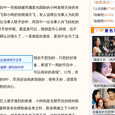
说 吧 排 行
中一亮相就被同属星光国际的小柯老师灭掉的肖
上证指数
(7744
飞和小柯的传闻满天飞，有人说两位当事人为此而
苏醒吧
(41523)
贴图吧
(68789)
位当事人联手炒作，而其中一位当事人肖飞轻松的
联手炒作呢。要是真可以，我倒是开心得很，也不
最 热 
师认识很久了，一直都是好朋友，更加不会为了这
现在不想别的，只想好好准
谍战大片-《风
备，希望下一周的节目中，
可以有好的表现”。12号，肖
的MV，导演还说他表现很好，很有天份，进度良
闺房视频自拍
胜的决心。
人展开激烈的角逐，小柯则是当期节目的绝对权
在最终宣布在榜歌曲名单之时，取舍两难之下小柯大
自爆捉奸后恶梦