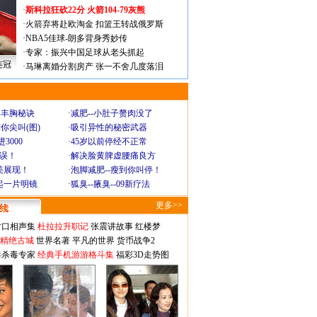
·
斯科拉狂砍22分 火箭104-79灰熊
·
火箭弃将赴欧淘金 扣篮王转战俄罗斯
·
NBA5佳球-朗多背身秀妙传
·
专家：振兴中国足球从老头抓起
连冠
·
马琳离婚分割房产 张一不舍几度落泪
爆丰胸秘诀
·
减肥--小肚子赘肉没了
你尖叫(图)
·
吸引异性的秘密武器
3000
·
45岁以前停经不正常
不误！
·
解决脸黄脾虚腰痛良方
美展现！
·
泡脚减肥--瘦到你叫停！
起一片明镜
·
狐臭--腋臭--09新疗法
更多>>
对口相声集
杜拉拉升职记
张震讲故事
红楼梦
-精绝古城
世界名著
平凡的世界
货币战争2
毒杀毒专家
经典手机游游格斗集
福彩3D走势图