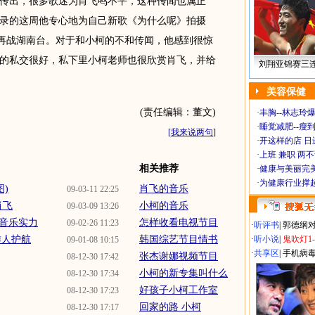
传出，很多歌迷为肖飞鸣不平，这种传闻也属正
录的这周他专心地为自己新歌《为什么呢》拍摄
备再战湖南台。对于和小柯的不和传闻，他感到很惊
的私交很好，私下里小柯老师也很欣赏肖飞，并给
刘翔亚锦赛三
美容保健
(责任编辑：董文)
·
丰胸--林志玲
·
睡觉减肥--瘦到
[
我来说两句
]
·
开这样的店 日进
·
上班 兼职 两
相关推荐
·
健康与美丽完
·
为健康行业撑
)
肖飞的音乐
09-03-11 22:25
肖飞
小柯的音乐
09-03-09 13:26
音乐实力
怎样收看电视节目
09-02-26 11:23
·
听评书
|
郭德纲
作人护航
韩国综艺节目情书
·
听小说
|
鬼吹灯1
09-01-08 10:15
·
共享区
|
手机病
张杰谢娜视频节目
08-12-30 17:42
小柯的新专集叫什么
08-12-30 17:34
好孩子小柯工作室
08-12-30 17:23
回家的路 小柯
08-12-30 17:17