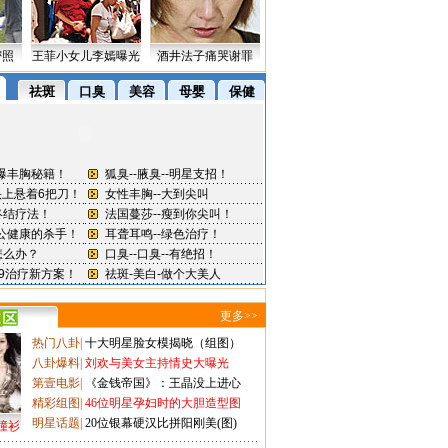
密照
王菲小女儿李嫣曝光
酒井法子痛哭谢罪
更多>>
热门八卦
|
十大明星脸女模揭晓（组图）
八卦爆料
|
刘欢与美女主持情史大曝光
第壹电影
|
《金钱帝国》：王晶没上进心
精彩组图
|
46位明星孕妇时的大胆造型图
明星话题
|
20位银幕硬汉比拼阳刚美(图)
撞衫