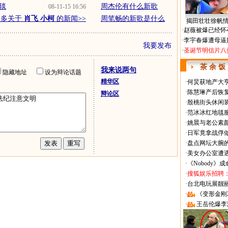
地毯
周杰伦有什么新歌
08-11-15 16:56
更多关于
肖飞 小柯
的新闻>>
周笔畅的新歌是什么
揭田壮壮徐帆
·
赵薇被爆已经怀
·
李宇春爆遭母逼
我要发布
·
圣诞节明信片八
茶 余 饭
我来说两句
隐藏地址
设为辩论话题
精华区
·
何炅获地产大亨
·
陈慧琳产后恢复
辩论区
·
殷桃街头休闲装
·
范冰冰红地毯
·
姚晨与老公素
·
日军竟拿战俘
·
盘点网坛大腕
·
美女办公室遭
·
《Nobody》
·
搜狐娱乐招聘
·
台北电玩展靓丽Sh
·
《变形金刚
·
王岳伦爆李