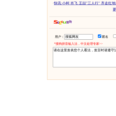
·
快讯:小柯 肖飞 王喆"三人行" 齐走红
用户：
匿名
*搜狗拼音输入法，中文处理专家>>