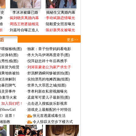
情史
李冰冰被爆已婚
揭秘生父离婚内幕
孕
·
揭刘晓庆离婚内幕
·
李幼斌新恋情曝光
婚
·
周迅王艳婆媳相见
·
陆毅爱女照首曝光
折
·
刘嘉玲自曝正造人
·
陈好新男友被曝光
 后
更多>>
喂猕猴桃(图)
·
独家：章子怡带妈妈看电影
好身材(图)
·
佟大为马伊琍再度牵手(图)
秀性感(图)
·
倪萍赵忠祥十年后再携手
服装皆为租赁
·
刘涛富豪老公为家产求生子
颜乘地铁被拍
·
舒淇醉酒瞬间惨被抓拍(图)
做活体解剖
·
实拍漂亮的地摊西施(组图)
的暴烈脾气
·
世界九大罪恶之城(组图)
遇灵异事件
·
李孝利新欢私密视频曝光
成命案导火索
·
孟庭苇可爱儿子最新照(图)
：加入我们吧！
·
点击进入搜狐娱乐影视库
owGirl
·
游戏史上最般配的十对情侣
2》送票！
·
张元首透露戒毒生活
湘胎教
·
令人惊叹太空步下楼方式