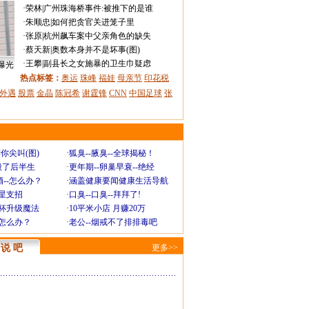
·
荣林
|
广州珠海桥事件:被推下的是谁
·
朱顺忠
|
如何把贪官关进笼子里
·
张原
|
杭州飙车案中父亲角色的缺失
·
蔡天新
|
奥数本身并不是坏事(图)
·
王攀
|
副县长之女施暴的卫生巾疑虑
曝光
热点标签：
奥运
珠峰
福娃
母亲节
印花税
外遇
股票
金晶
陈冠希
谢霆锋
CNN
中国足球
张
你尖叫(图)
·
狐臭--腋臭--全球揭秘！
毁了后半生
·
更年期--卵巢早衰--绝经
--怎么办？
·
涵盖健康要闻健康生活导航
明星支招
·
口臭--口臭--拜拜了!
罩杯升级魔法
·
10平米小店 月赚20万
-怎么办？
·
老公--烟戒不了排排毒吧
说 吧
更多>>