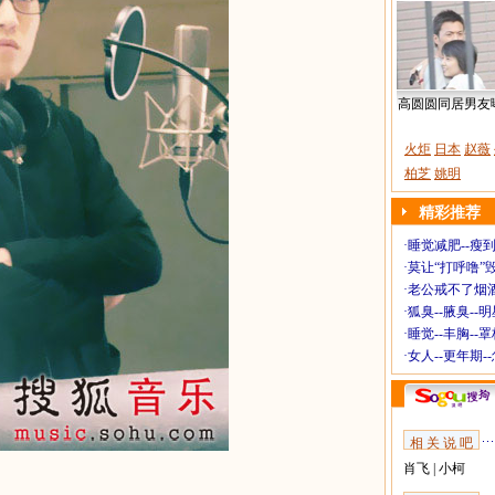
高圆圆同居男友
火炬
日本
赵薇
柏芝
姚明
精彩推荐
·
睡觉减肥--瘦到
·
莫让“打呼噜”
·
老公戒不了烟酒
·
狐臭--腋臭--
·
睡觉--丰胸--
·
女人--更年期-
相 关 说 吧
肖飞
|
小柯