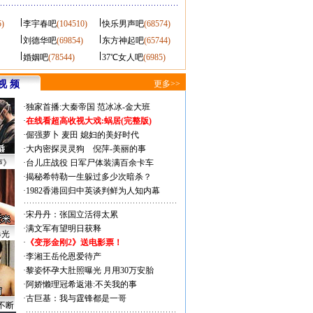
5)
李宇春吧
(104510)
快乐男声吧
(68574)
刘德华吧
(69854)
东方神起吧
(65744)
婚姻吧
(78544)
37℃女人吧
(6985)
视 频
更多>>
·
独家首播:大秦帝国
范冰冰-金大班
·
在线看超高收视大戏:
蜗居(完整版)
·
倔强萝卜
麦田
媳妇的美好时代
·
大内密探灵灵狗
倪萍-美丽的事
声》
·
台儿庄战役 日军尸体装满百余卡车
·
揭秘希特勒一生躲过多少次暗杀？
·
1982香港回归中英谈判鲜为人知内幕
·
宋丹丹：张国立活得太累
·
满文军有望明日获释
曝光
·
《变形金刚2》送电影票！
·
李湘王岳伦恩爱待产
·
黎姿怀孕大肚照曝光 月用30万安胎
·
阿娇懒理冠希返港:不关我的事
·
古巨基：我与霆锋都是一哥
不断