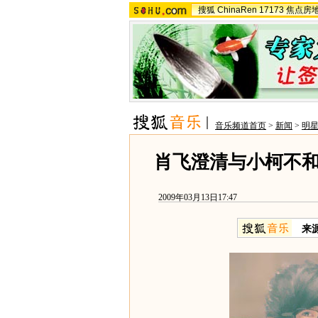
搜狐
ChinaRen
17173
焦点房
音乐频道首页
>
新闻
>
明
肖飞澄清与小柯不和
2009年03月13日17:47
来