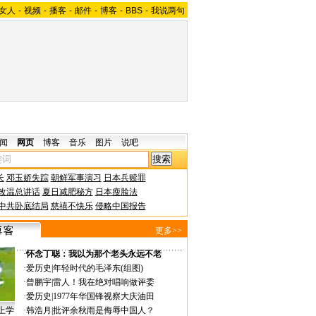
女人
-
视频
-
播客
-
邮件
-
博客
-
BBS
-
我说两句
闻
网页
博客
音乐
图片
说吧
长
邓玉娇失踪
朝鲜军事演习
日本兵赎罪
改温总讲话
夏日减肥秘方
日本瘦脸法
中共卧底结局
慈禧不快乐
侵略中国报告
更多>>
·
怀念丁聪：我以为那个老头永远不老
·
爱历史
|
年轻时代的毛泽东(组图)
·
曾鹏宇
|
雷人！我在绝对唱响做评委
·
爱历史
|
1977年华国锋视察大庆油田
上学
·
韩浩月
|
批评余秋雨是侮辱中国人？