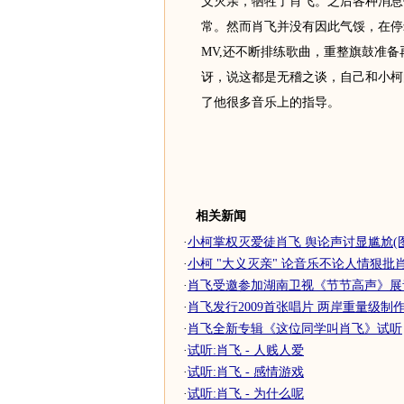
义灭亲，牺牲了肖飞。之后各种消息
常。然而肖飞并没有因此气馁，在停
MV,还不断排练歌曲，重整旗鼓准
讶，说这都是无稽之谈，自己和小柯
了他很多音乐上的指导。
相关新闻
·
小柯掌权灭爱徒肖飞 舆论声讨显尴尬(图
·
小柯 "大义灭亲" 论音乐不论人情狠批
·
肖飞受邀参加湖南卫视《节节高声》展
·
肖飞发行2009首张唱片 两岸重量级制
·
肖飞全新专辑《这位同学叫肖飞》试听
·
试听:肖飞 - 人贱人爱
·
试听:肖飞 - 感情游戏
·
试听:肖飞 - 为什么呢