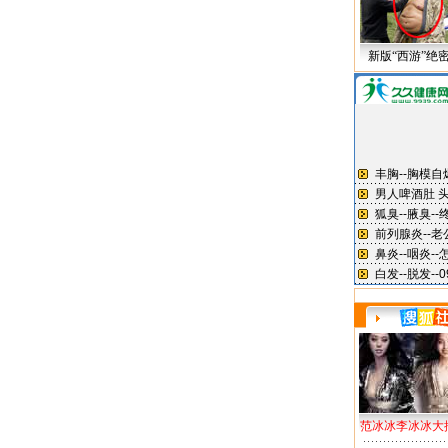
新版“西游”绝
范冰冰李冰冰大