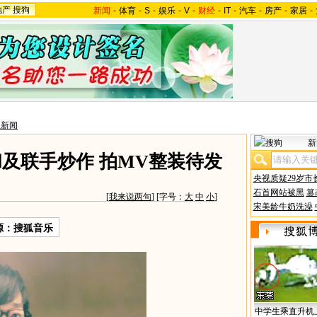
地产
搜狗
新闻
-
体育
-
S
-
娱乐
-
V
-
财经
-
IT
-
汽车
-
房产
-
家居
-
星新闻
新
及联手炒作 拍MV整装待发
央视质疑29岁市
石首网站被黑
篡
[
我来说两句
] [字号：
大
中
小
]
宋美龄牛奶洗澡
源：搜狐音乐
中学生乘直升机