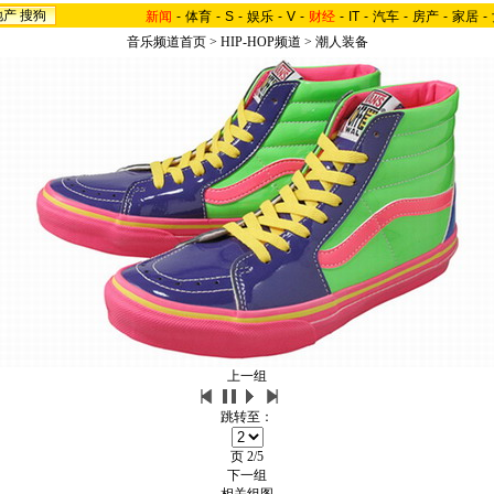
地产
搜狗
新闻
-
体育
-
S
-
娱乐
-
V
-
财经
-
IT
-
汽车
-
房产
-
家居
-
音乐频道首页
>
HIP-HOP频道
>
潮人装备
上一组
跳转至：
页
2/5
下一组