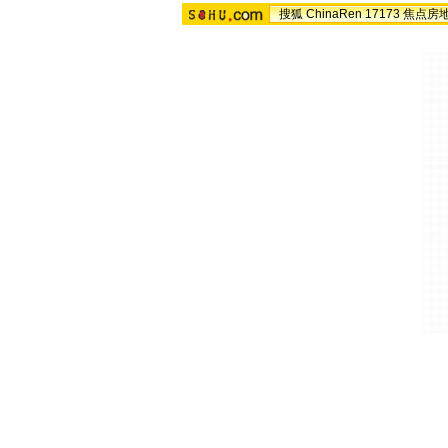
搜狐
ChinaRen
17173
焦点房