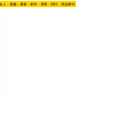
女人
-
视频
-
播客
-
邮件
-
博客
-
BBS
-
我说两句