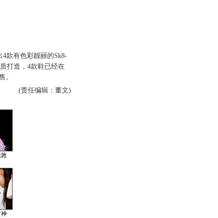
4款有色彩靓丽的Sk8-
材质打造，4款鞋已经在
发售。
(责任编辑：董文)
伦敦
女神