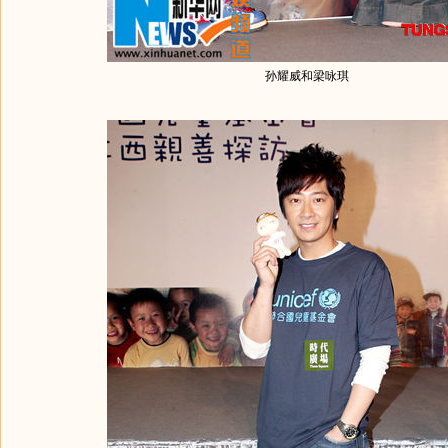
孙耀威和梁咏琪