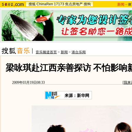
搜狐
ChinaRen
17173
焦点房地产
搜狗
新闻
-
体
音乐频道首页
>
新闻
>
港台乐闻
梁咏琪赴江西亲善探访 不怕影响新
2009年03月19日08:33
[
我来
来源：新华网