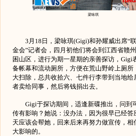
梁咏琪
3月18日，梁咏琪(Gigi)和孙耀威出席“
金会”记者会，四月初他们将会到江西省赣
困山区，进行为期一星期的亲善探访，Gigi
备帐幕和流动厕所，方便在荒山野岭上厕所
大扫除，总共收拾六、七件行李带到当地给
者卖给同事，然后将钱捐出去。
Gigi于探访期间，适逢新碟推出，问到
传有影响？她说：没办法，因为很早已经答
天应该会帮她，回来后来再努力做宣传，相
大影响的。