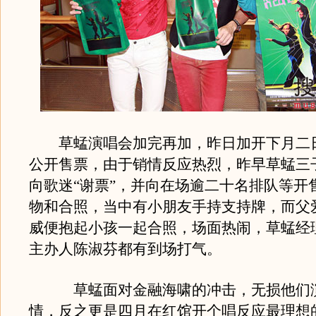
草蜢演唱会加完再加，昨日加开下月二
公开售票，由于销情反应热烈，昨早草蜢三
向歌迷“谢票”，并向在场逾二十名排队等开
物和合照，当中有小朋友手持支持牌，而父
威便抱起小孩一起合照，场面热闹，草蜢经
主办人陈淑芬都有到场打气。
草蜢面对金融海啸的冲击，无损他们
情，反之更是四月在红馆开个唱反应最理想