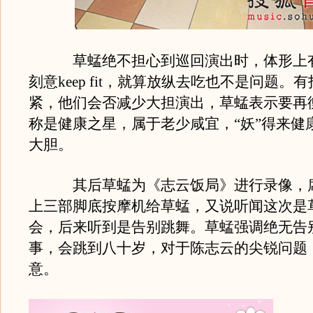
草蜢绝不担心到巡回演出时，体形上有
刻意keep fit，就算放纵去吃也不是问题。
紧，他们会否减少大担演出，草蜢表示要再
称是健康之星，属于老少咸宜，“妖”得来健
大胆。
其后草蜢为《志云饭局》进行录像，席
上三部脚底按摩机给草蜢，又说听闻这次是
会，后来听到是告别跳舞。草蜢强调绝无告
事，会跳到八十岁，对于陈志云的尖锐问题
意。