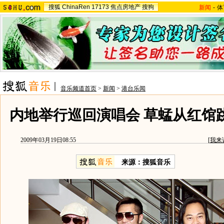
搜狐
ChinaRen
17173
焦点房地产
搜狗
新闻
-
体
音乐频道首页
>
新闻
>
港台乐闻
内地举行巡回演唱会 草蜢从红馆跳
2009年03月19日08:55
[
我来
来源：
搜狐音乐