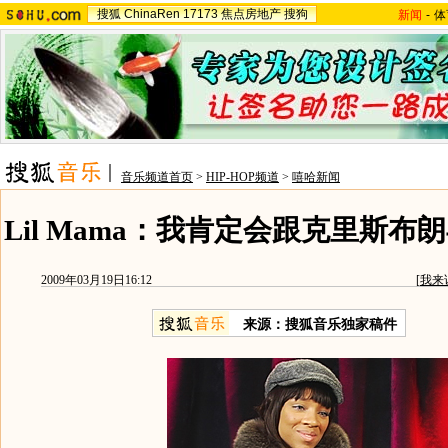
搜狐
ChinaRen
17173
焦点房地产
搜狗
新闻
-
体
音乐频道首页
>
HIP-HOP频道
>
嘻哈新闻
Lil Mama：我肯定会跟克里斯布朗
2009年03月19日16:12
[
我来
来源：搜狐音乐独家稿件