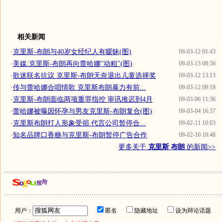
相关新闻
·
克里斯-布朗与40岁女经纪人有暧昧(图)
09-03-12 01:43
·
美媒:克里斯-布朗再向蕾哈娜"动粗"(图)
09-03-13 08:56
·
歌迷联名抗议 克里斯-布朗无奈退出儿童选择奖
09-03-12 13:13
·
传与蕾哈娜合唱情歌 克里斯布朗暴力有前...
09-03-12 09:18
·
克里斯-布朗面临两项重罪指控 审讯推迟到4月
09-03-06 11:36
·
蕾哈娜被曝因怀孕与男友克里斯-布朗复合(图)
09-03-04 16:37
·
克里斯布朗打人形象受损 代言公司暂停合...
09-02-11 10:03
·
知名品牌口香糖与克里斯-布朗暂停广告合作
09-02-10 10:48
更多关于
克里斯 布朗
的新闻>>
用户：
匿名
隐藏地址
设为辩论话题