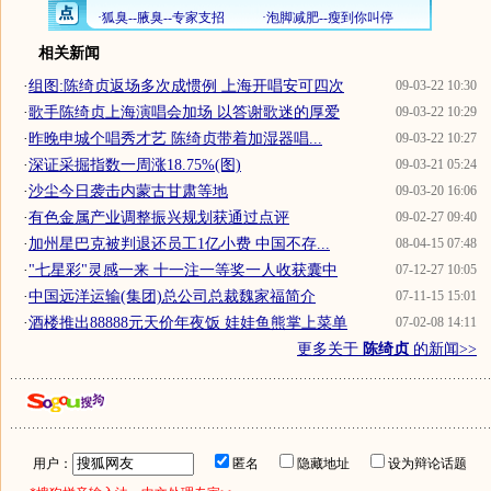
相关新闻
·
组图:陈绮贞返场多次成惯例 上海开唱安可四次
09-03-22 10:30
·
歌手陈绮贞上海演唱会加场 以答谢歌迷的厚爱
09-03-22 10:29
·
昨晚申城个唱秀才艺 陈绮贞带着加湿器唱...
09-03-22 10:27
·
深证采掘指数一周涨18.75%(图)
09-03-21 05:24
·
沙尘今日袭击内蒙古甘肃等地
09-03-20 16:06
·
有色金属产业调整振兴规划获通过点评
09-02-27 09:40
·
加州星巴克被判退还员工1亿小费 中国不存...
08-04-15 07:48
·
"七星彩"灵感一来 十一注一等奖一人收获囊中
07-12-27 10:05
·
中国远洋运输(集团)总公司总裁魏家福简介
07-11-15 15:01
·
酒楼推出88888元天价年夜饭 娃娃鱼熊掌上菜单
07-02-08 14:11
更多关于
陈绮贞
的新闻>>
用户：
匿名
隐藏地址
设为辩论话题