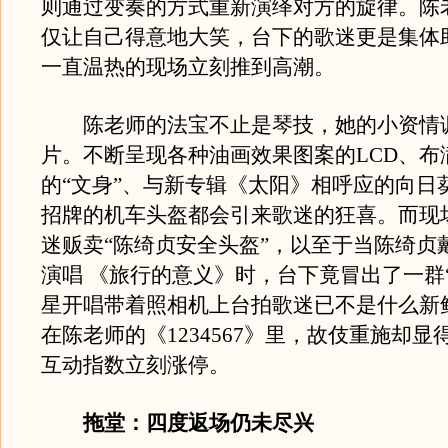
则通过变奏的方式重新演绎对方的旋律。陈
仅让自己得意地大笑，台下的歌迷更是集体
一直温热的现场立刻推到高潮。
陈老师的法宝不止是琴技，她的小资情
片。不断呈现各种油画效果图案的LCD、布
的“文身”、与新专辑《太阳》相呼应的向日
招牌的机车头盔都会引来歌迷的狂喜。而现
迷贩卖“陈绮贞安全头盔”，以至于当陈绮贞
演唱 《旅行的意义》时，台下竟冒出了一群
星开唱带着照相机上台拍歌迷已不是什么新
在陈老师的《1234567》里，故伎重施却显
互动指数立刻涨停。
拖堂：四度返场仍未尽兴