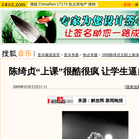
搜狐
ChinaRen
17173
焦点房地产
搜狗
新闻
-
体
音乐频道首页
>
音乐专题
>
热点专题
>
2009陈绮贞太阳上海
陈绮贞“上课”很酷很疯 让学生逼
2009年03月22日11:11
[
我来说
来源：解放网-新闻晚报