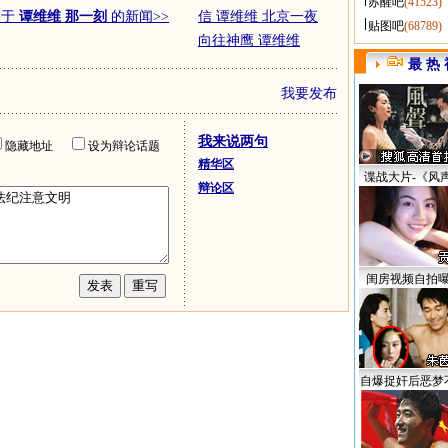
苏醒吧
(41523)
关于
谭维维 那一刻
的新闻>>
信 谭维维 北京一夜
贴图吧
(68789)
向往神鹰 谭维维
最 热 
我要发布
我来说两句
隐藏地址
设为辩论话题
精华区
谍战大片-《风
辩论区
闺房视频自拍
自爆捉奸后恶梦