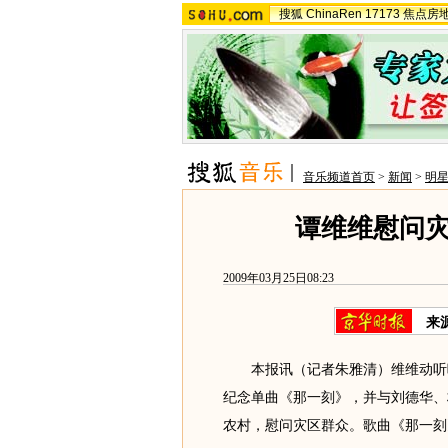
搜狐
ChinaRen
17173
焦点房
音乐频道首页
>
新闻
>
明
谭维维慰问
2009年03月25日08:23
来
本报讯（记者朱雅清）维维动听唱
纪念单曲《那一刻》，并与刘德华、
农村，慰问灾区群众。歌曲《那一刻