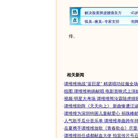
传。
相关新闻
·
谭维维挑战"蓝巨星" 精湛唱功征服全场
·
组图:谭维维抱病献唱 电影首映式上演
·
视频:明星大考场 谭维维熊汝霖陆虎猜
·
谭维维助阵《天天向上》 新曲惨遭汪涵
·
谭维维为深圳特困儿童献爱心 捐珠峰邮戳
·
人气歌手瓜分音乐单 谭维维单曲跨年
·
岳夏携手谭维维放歌《青春歌会》尽显
·
谭维维担任成都献血大使 拍宣传片号召献