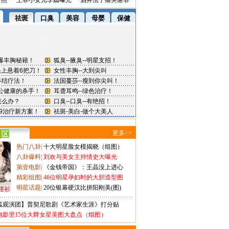
密照
王菲小女儿李嫣曝光
酒井法子痛哭谢罪
更多>>
热门八卦
|
十大明星脸女模揭晓（组图）
八卦爆料
|
刘欢与美女主持情史大曝光
第壹电影
|
《金钱帝国》：王晶没上进心
精彩组图
|
46位明星孕妇时的大胆造型图
明星话题
|
20位银幕硬汉比拼阳刚美(图)
撞衫
狐观演团】普契尼歌剧《艺术家生涯》打分贴
电影里15位大牌女星美图大盘点（组图）