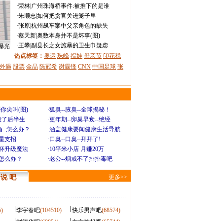
·
荣林
|
广州珠海桥事件:被推下的是谁
·
朱顺忠
|
如何把贪官关进笼子里
·
张原
|
杭州飙车案中父亲角色的缺失
·
蔡天新
|
奥数本身并不是坏事(图)
·
王攀
|
副县长之女施暴的卫生巾疑虑
曝光
热点标签：
奥运
珠峰
福娃
母亲节
印花税
外遇
股票
金晶
陈冠希
谢霆锋
CNN
中国足球
张
你尖叫(图)
·
狐臭--腋臭--全球揭秘！
毁了后半生
·
更年期--卵巢早衰--绝经
--怎么办？
·
涵盖健康要闻健康生活导航
明星支招
·
口臭--口臭--拜拜了!
罩杯升级魔法
·
10平米小店 月赚20万
-怎么办？
·
老公--烟戒不了排排毒吧
说 吧
更多>>
5)
李宇春吧
(104510)
快乐男声吧
(68574)