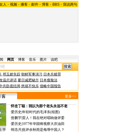
女人
-
视频
-
播客
-
邮件
-
博客
-
BBS
-
我说两句
闻
网页
博客
音乐
图片
说吧
长
邓玉娇失踪
朝鲜军事演习
日本兵赎罪
改温总讲话
夏日减肥秘方
日本瘦脸法
中共卧底结局
慈禧不快乐
侵略中国报告
更多>>
·
怀念丁聪：我以为那个老头永远不老
·
爱历史
|
年轻时代的毛泽东(组图)
·
曾鹏宇
|
雷人！我在绝对唱响做评委
·
爱历史
|
1977年华国锋视察大庆油田
上学
·
韩浩月
|
批评余秋雨是侮辱中国人？