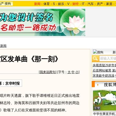
地产
搜狗
新闻
-
体育
-
S
-
娱乐
-
V
-
财经
-
IT
-
汽车
-
房产
-
家居
-
星新闻
新
灾区发单曲《那一刻》
央视质疑29岁市
石首网站被黑
篡
[
我来说两句
] [字号：
大
中
小
]
宋美龄牛奶洗澡
源：京华时报
片昨天透露，旗下歌手谭维维近日正式推出地震
林志玲、孙海英和吕丽萍夫妇等共赴彭州市的周边
》歌颂了人们在灾难面前坚强不屈的精神。
中学生乘直升机