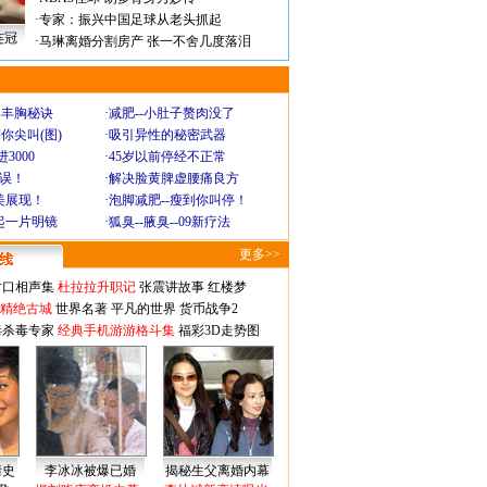
·
专家：振兴中国足球从老头抓起
连冠
·
马琳离婚分割房产 张一不舍几度落泪
爆丰胸秘诀
·
减肥--小肚子赘肉没了
你尖叫(图)
·
吸引异性的秘密武器
3000
·
45岁以前停经不正常
不误！
·
解决脸黄脾虚腰痛良方
美展现！
·
泡脚减肥--瘦到你叫停！
起一片明镜
·
狐臭--腋臭--09新疗法
更多>>
对口相声集
杜拉拉升职记
张震讲故事
红楼梦
-精绝古城
世界名著
平凡的世界
货币战争2
毒杀毒专家
经典手机游游格斗集
福彩3D走势图
情史
李冰冰被爆已婚
揭秘生父离婚内幕