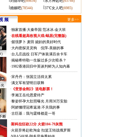
刘德华吧
(69854)
东方神起吧
(65744)
婚姻吧
(78544)
37℃女人吧
(6985)
视 频
更多>>
·
独家首播:大秦帝国
范冰冰-金大班
·
在线看超高收视大戏:
蜗居(完整版)
·
倔强萝卜
麦田
媳妇的美好时代
·
大内密探灵灵狗
倪萍-美丽的事
声》
·
台儿庄战役 日军尸体装满百余卡车
·
揭秘希特勒一生躲过多少次暗杀？
·
1982香港回归中英谈判鲜为人知内幕
·
宋丹丹：张国立活得太累
·
满文军有望明日获释
曝光
·
《变形金刚2》送电影票！
·
李湘王岳伦恩爱待产
·
黎姿怀孕大肚照曝光 月用30万安胎
·
阿娇懒理冠希返港:不关我的事
·
古巨基：我与霆锋都是一哥
不断
·
斯科拉狂砍22分 火箭104-79灰熊
·
火箭弃将赴欧淘金 扣篮王转战俄罗斯
·
NBA5佳球-朗多背身秀妙传