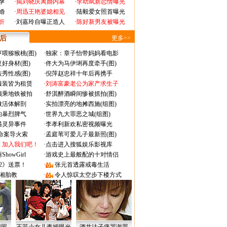
孕
·
揭刘晓庆离婚内幕
·
李幼斌新恋情曝光
婚
·
周迅王艳婆媳相见
·
陆毅爱女照首曝光
折
·
刘嘉玲自曝正造人
·
陈好新男友被曝光
 后
更多>>
喂猕猴桃(图)
·
独家：章子怡带妈妈看电影
好身材(图)
·
佟大为马伊琍再度牵手(图)
秀性感(图)
·
倪萍赵忠祥十年后再携手
服装皆为租赁
·
刘涛富豪老公为家产求生子
颜乘地铁被拍
·
舒淇醉酒瞬间惨被抓拍(图)
做活体解剖
·
实拍漂亮的地摊西施(组图)
的暴烈脾气
·
世界九大罪恶之城(组图)
遇灵异事件
·
李孝利新欢私密视频曝光
成命案导火索
·
孟庭苇可爱儿子最新照(图)
：加入我们吧！
·
点击进入搜狐娱乐影视库
owGirl
·
游戏史上最般配的十对情侣
2》送票！
·
张元首透露戒毒生活
湘胎教
·
令人惊叹太空步下楼方式