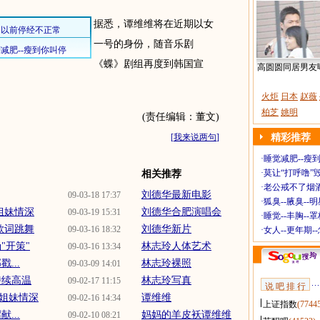
据悉，谭维维将在近期以女
一号的身份，随音乐剧
《蝶》剧组再度到韩国宣
高圆圆同居男友
火炬
日本
赵薇
柏芝
姚明
(责任编辑：董文)
[
我来说两句
]
精彩推荐
·
睡觉减肥--瘦到
·
莫让“打呼噜”
相关推荐
·
老公戒不了烟酒
刘德华最新电影
09-03-18 17:37
·
狐臭--腋臭--
姐妹情深
刘德华合肥演唱会
09-03-19 15:31
·
睡觉--丰胸--
歌词跳舞
刘德华新片
09-03-16 18:32
·
女人--更年期-
"开策"
林志玲人体艺术
09-03-16 13:34
...
林志玲裸照
09-03-09 14:01
持续高温
林志玲写真
09-02-17 11:15
说 吧 排 行
姐妹情深
谭维维
09-02-16 14:34
上证指数
(7744
...
妈妈的羊皮袄谭维维
09-02-10 08:21