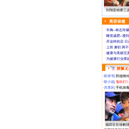
刘翔亚锦赛三
美容保健
·
丰胸--林志玲
·
睡觉减肥--瘦到
·
开这样的店 日进
·
上班 兼职 两
·
健康与美丽完
·
为健康行业撑
·
听评书
|
郭德纲
·
听小说
|
鬼吹灯1
·
共享区
|
手机病
揭田壮壮徐帆