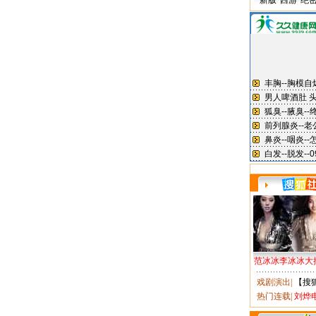
新版“西游”绝
范冰冰李冰冰大
戏剧演出
|
【搜
热门连载
|
刘烨