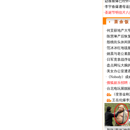
·
赵薇被爆已经怀
·
李宇春爆遭母逼
·
圣诞节明信片八
茶 余 饭
·
何炅获地产大亨
·
陈慧琳产后恢复
·
殷桃街头休闲装
·
范冰冰红地毯
·
姚晨与老公素
·
日军竟拿战俘
·
盘点网坛大腕
·
美女办公室遭
·
《Nobody》
·
搜狐娱乐招聘
·
台北电玩展靓丽Sh
·
《变形金刚
·
王岳伦爆李