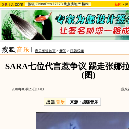
搜狐
ChinaRen
17173
焦点房地产
搜狗
新闻
-
体
音乐频道首页
>
新闻
>
日韩乐闻
SARA七位代言惹争议 踢走张娜
(图)
2009年03月25日14:03
[
我来
来源：搜狐音乐