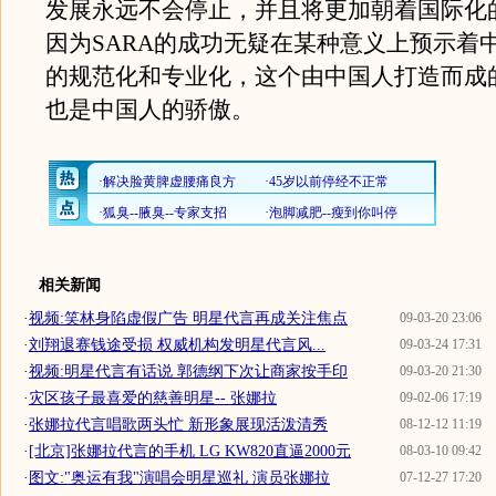
发展永远不会停止，并且将更加朝着国际化
因为SARA的成功无疑在某种意义上预示着
的规范化和专业化，这个由中国人打造而成
也是中国人的骄傲。
相关新闻
·
视频:笑林身陷虚假广告 明星代言再成关注焦点
09-03-20 23:06
·
刘翔退赛钱途受损 权威机构发明星代言风...
09-03-24 17:31
·
视频:明星代言有话说 郭德纲下次让商家按手印
09-03-20 21:30
·
灾区孩子最喜爱的慈善明星-- 张娜拉
09-02-06 17:19
·
张娜拉代言唱歌两头忙 新形象展现活泼清秀
08-12-12 11:19
·
[北京]张娜拉代言的手机 LG KW820直逼2000元
08-03-10 09:42
·
图文:"奥运有我"演唱会明星巡礼 演员张娜拉
07-12-27 17:20