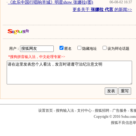
·
《欢乐中国行唱响羊城》明星show 张娜拉(图)
06-08-02 16:37
更多关于
张娜拉 代言
的新闻>>
用户：
匿名
隐藏地址
设为辩论话题
*搜狗拼音输入法，中文处理专家>>
设置首页
-
搜狗输入法
-
支付中心
-
搜狐招聘
-
广告服务
-
客
Copyright
©
2016 Sohu.com
搜狐不良信息