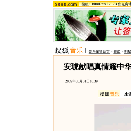
搜狐
ChinaRen
17173
焦点房
音乐频道首页
>
新闻
>
明
安琥献唱真情耀中华
2009年03月31日16:39
来