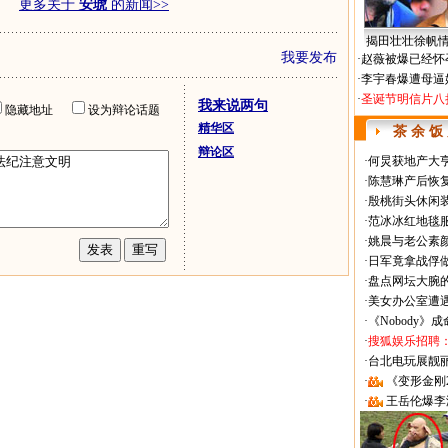
更多关于
安琥
的新闻>>
揭田壮壮徐帆
我要发布
·
赵薇被爆已经怀
·
李宇春爆遭母逼
·
圣诞节明信片八
我来说两句
隐藏地址
设为辩论话题
精华区
茶 余 饭
辩论区
·
何炅获地产大亨
·
陈慧琳产后恢复
·
殷桃街头休闲装
·
范冰冰红地毯
·
姚晨与老公素
·
日军竟拿战俘
·
盘点网坛大腕
·
美女办公室遭
·
《Nobody》
·
搜狐娱乐招聘
·
台北电玩展靓丽Sh
·
《变形金刚
·
王岳伦爆李