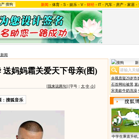
地产
搜狗
新闻
-
体育
-
S
-
娱乐
-
V
-
财经
-
IT
-
汽车
-
房产
-
家居
-
星新闻
新
 送妈妈霜关爱天下母亲(图)
央视质疑29岁市
石首网站被黑
篡
[
我来说两句
] [字号：
大
中
小
]
宋美龄牛奶洗澡
源：搜狐音乐
中学生乘直升机