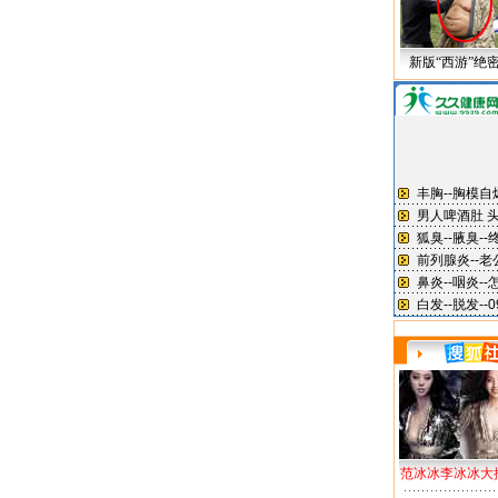
新版“西游”绝
范冰冰李冰冰大