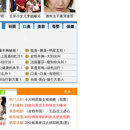
密照
王菲小女儿李嫣曝光
酒井法子痛哭谢罪
更多>>
热门八卦
|
十大明星脸女模揭晓（组图）
八卦爆料
|
刘欢与美女主持情史大曝光
第壹电影
|
《金钱帝国》：王晶没上进心
精彩组图
|
46位明星孕妇时的大胆造型图
明星话题
|
20位银幕硬汉比拼阳刚美(图)
撞衫