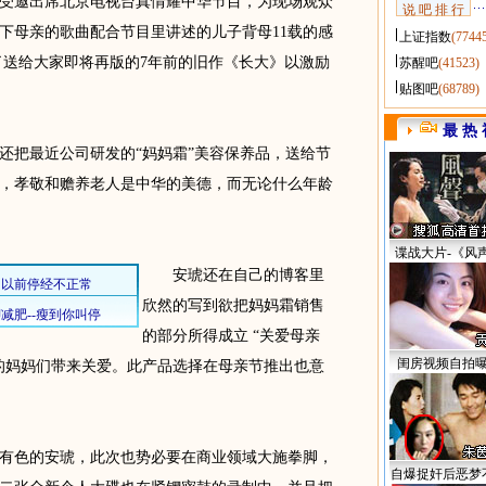
邀出席北京电视台真情耀中华节目，为现场观众
说 吧 排 行
下母亲的歌曲配合节目里讲述的儿子背母11载的感
上证指数
(7744
了送给大家即将再版的7年前的旧作《长大》以激励
苏醒吧
(41523)
贴图吧
(68789)
最 热 
把最近公司研发的“妈妈霜”美容保养品，送给节
，孝敬和赡养老人是中华的美德，而无论什么年龄
谍战大片-《风
安琥还在自己的博客里
欣然的写到欲把妈妈霜销售
的部分所得成立 “关爱母亲
闺房视频自拍
的妈妈们带来关爱。此产品选择在母亲节推出也意
色的安琥，此次也势必要在商业领域大施拳脚，
自爆捉奸后恶梦