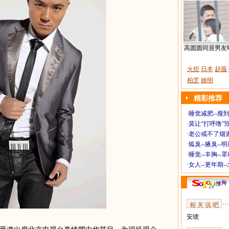
高圆圆同居男友
火炬
日本
赵薇
柏芝
姚明
精彩推荐
·
睡觉减肥--瘦到
·
莫让“打呼噜”
·
老公戒不了烟酒
·
狐臭--腋臭--
·
睡觉--丰胸--
·
女人--更年期-
相 关 说 吧
安琥