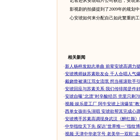
记者还从安琥唱片公司获悉，安琥第
影视剧的拍摄提到了2009年的规
心安琥如何来分配自己如此繁重的工
相关新闻
·
新人杨梓发励志单曲 前辈安琥高调力挺甘
·
安琥携师妹苏素歌友会 千人合唱人气爆
·
戴娆曾被满江骂女流氓 想当摇滚歌手引安
·
安琥回应与苏素关系:我们传绯闻是件好
·
安琥自曝"北漂"时辛酸经历 兜里只剩70
·
视频:娱乐星工厂 阿牛安琥上演爆笑"教
·
西单女孩街头演唱 安琥欲帮其完成心愿
·
安琥携手苏素高调现身武汉《醉红颜》
·
中华指纹天下先 探访"世界惟一"指纹博物
·
视频:天津中华老字号 老美华一双鞋"走