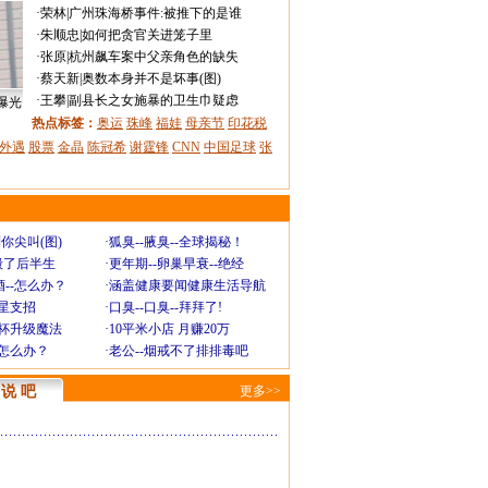
·
荣林
|
广州珠海桥事件:被推下的是谁
·
朱顺忠
|
如何把贪官关进笼子里
·
张原
|
杭州飙车案中父亲角色的缺失
·
蔡天新
|
奥数本身并不是坏事(图)
·
王攀
|
副县长之女施暴的卫生巾疑虑
曝光
热点标签：
奥运
珠峰
福娃
母亲节
印花税
外遇
股票
金晶
陈冠希
谢霆锋
CNN
中国足球
张
你尖叫(图)
·
狐臭--腋臭--全球揭秘！
毁了后半生
·
更年期--卵巢早衰--绝经
--怎么办？
·
涵盖健康要闻健康生活导航
明星支招
·
口臭--口臭--拜拜了!
罩杯升级魔法
·
10平米小店 月赚20万
-怎么办？
·
老公--烟戒不了排排毒吧
说 吧
更多>>