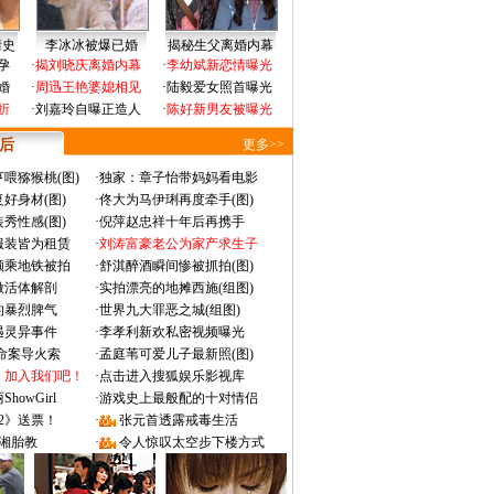
情史
李冰冰被爆已婚
揭秘生父离婚内幕
孕
·
揭刘晓庆离婚内幕
·
李幼斌新恋情曝光
婚
·
周迅王艳婆媳相见
·
陆毅爱女照首曝光
折
·
刘嘉玲自曝正造人
·
陈好新男友被曝光
 后
更多>>
喂猕猴桃(图)
·
独家：章子怡带妈妈看电影
好身材(图)
·
佟大为马伊琍再度牵手(图)
秀性感(图)
·
倪萍赵忠祥十年后再携手
服装皆为租赁
·
刘涛富豪老公为家产求生子
颜乘地铁被拍
·
舒淇醉酒瞬间惨被抓拍(图)
做活体解剖
·
实拍漂亮的地摊西施(组图)
的暴烈脾气
·
世界九大罪恶之城(组图)
遇灵异事件
·
李孝利新欢私密视频曝光
成命案导火索
·
孟庭苇可爱儿子最新照(图)
：加入我们吧！
·
点击进入搜狐娱乐影视库
owGirl
·
游戏史上最般配的十对情侣
2》送票！
·
张元首透露戒毒生活
湘胎教
·
令人惊叹太空步下楼方式