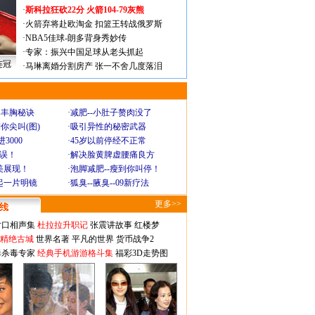
·
斯科拉狂砍22分 火箭104-79灰熊
·
火箭弃将赴欧淘金 扣篮王转战俄罗斯
·
NBA5佳球-朗多背身秀妙传
·
专家：振兴中国足球从老头抓起
连冠
·
马琳离婚分割房产 张一不舍几度落泪
爆丰胸秘诀
·
减肥--小肚子赘肉没了
你尖叫(图)
·
吸引异性的秘密武器
3000
·
45岁以前停经不正常
不误！
·
解决脸黄脾虚腰痛良方
美展现！
·
泡脚减肥--瘦到你叫停！
起一片明镜
·
狐臭--腋臭--09新疗法
更多>>
对口相声集
杜拉拉升职记
张震讲故事
红楼梦
-精绝古城
世界名著
平凡的世界
货币战争2
毒杀毒专家
经典手机游游格斗集
福彩3D走势图