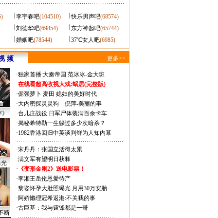
5)
李宇春吧
(104510)
快乐男声吧
(68574)
刘德华吧
(69854)
东方神起吧
(65744)
婚姻吧
(78544)
37℃女人吧
(6985)
视 频
更多>>
·
独家首播:大秦帝国
范冰冰-金大班
·
在线看超高收视大戏:
蜗居(完整版)
·
倔强萝卜
麦田
媳妇的美好时代
·
大内密探灵灵狗
倪萍-美丽的事
声》
·
台儿庄战役 日军尸体装满百余卡车
·
揭秘希特勒一生躲过多少次暗杀？
·
1982香港回归中英谈判鲜为人知内幕
·
宋丹丹：张国立活得太累
·
满文军有望明日获释
曝光
·
《变形金刚2》送电影票！
·
李湘王岳伦恩爱待产
·
黎姿怀孕大肚照曝光 月用30万安胎
·
阿娇懒理冠希返港:不关我的事
·
古巨基：我与霆锋都是一哥
不断