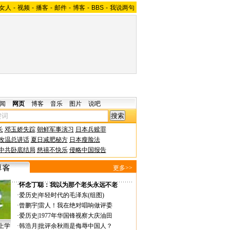
女人
-
视频
-
播客
-
邮件
-
博客
-
BBS
-
我说两句
闻
网页
博客
音乐
图片
说吧
长
邓玉娇失踪
朝鲜军事演习
日本兵赎罪
改温总讲话
夏日减肥秘方
日本瘦脸法
中共卧底结局
慈禧不快乐
侵略中国报告
更多>>
·
怀念丁聪：我以为那个老头永远不老
·
爱历史
|
年轻时代的毛泽东(组图)
·
曾鹏宇
|
雷人！我在绝对唱响做评委
·
爱历史
|
1977年华国锋视察大庆油田
上学
·
韩浩月
|
批评余秋雨是侮辱中国人？