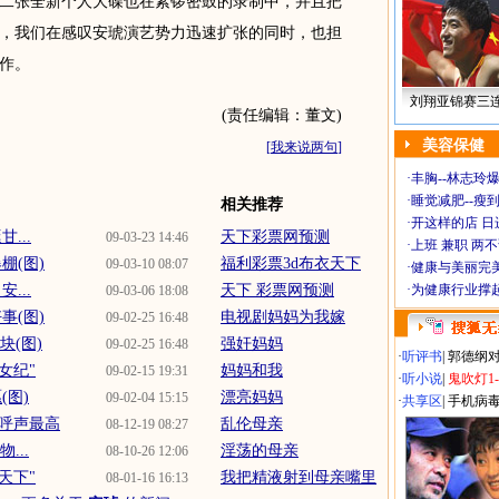
二张全新个人大碟也在紧锣密鼓的录制中，并且把
划中，我们在感叹安琥演艺势力迅速扩张的同时，也担
作。
刘翔亚锦赛三
(责任编辑：董文)
美容保健
[
我来说两句
]
·
丰胸--林志玲
·
睡觉减肥--瘦到
相关推荐
·
开这样的店 日进
...
天下彩票网预测
09-03-23 14:46
·
上班 兼职 两
棚(图)
福利彩票3d布衣天下
09-03-10 08:07
·
健康与美丽完
...
天下 彩票网预测
·
为健康行业撑
09-03-06 18:08
事(图)
电视剧妈妈为我嫁
09-02-25 16:48
块(图)
强奸妈妈
09-02-25 16:48
·
听评书
|
郭德纲
女纪"
妈妈和我
09-02-15 19:31
·
听小说
|
鬼吹灯1
(图)
漂亮妈妈
09-02-04 15:15
·
共享区
|
手机病
呼声最高
乱伦母亲
08-12-19 08:27
...
淫荡的母亲
08-10-26 12:06
天下"
我把精液射到母亲嘴里
08-01-16 16:13