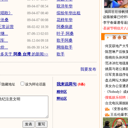
联洋年华
09-04-07 08:54
揭田壮壮徐帆
在唱歌》
缤纷年华出租
09-04-07 08:40
·
赵薇被爆已经怀
样沧桑
花样年华
09-04-07 00:08
·
李宇春爆遭母逼
正常运营
阿桑病逝
08-02-02 18:39
·
圣诞节明信片八
...
叶子 阿桑
07-09-13 02:03
茶 余 饭
...
歌手阿桑
06-12-04 09:18
·
何炅获地产大亨
...
网络歌手
06-09-30 14:54
·
陈慧琳产后恢复
更多关于
阿桑 台湾
的新闻>>
歌手
·
殷桃街头休闲装
·
范冰冰红地毯
·
姚晨与老公素
我要发布
·
日军竟拿战俘
·
盘点网坛大腕
我来说两句
隐藏地址
设为辩论话题
(8条)
·
美女办公室遭
精华区
·
《Nobody》
·
搜狐娱乐招聘
辩论区
·
台北电玩展靓丽Sh
·
《变形金刚
·
王岳伦爆李