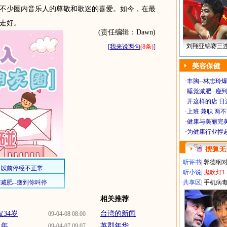
不少圈内音乐人的尊敬和歌迷的喜爱。如今，在最
走好。
(责任编辑：Dawn)
刘翔亚锦赛三
[
我来说两句
(8条)
]
美容保健
·
丰胸--林志玲
·
睡觉减肥--瘦到
·
开这样的店 日进
·
上班 兼职 两
·
健康与美丽完
·
为健康行业撑
·
听评书
|
郭德纲
·
听小说
|
鬼吹灯1
·
共享区
|
手机病
相关推荐
34岁
台湾的新闻
09-04-08 08:00
...
英郡年华
09-04-07 09:07