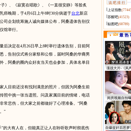
说 吧 排 行
子》、《寂寞在唱歌》、《一直很安静》等脍炙
上证指数
(7744
乳癌晚期，于4月6日上午8时30分病逝于
台北
新店
苏醒吧
(41523)
片公司企划统筹施人诚向媒体公布，阿桑遗体告别仪
贴图吧
(68789)
仪馆举行。
最 热 
决定在4月26日早上8时举行遗体告别，目前阿
悉，告别仪式将分家祭和公祭，届时阿桑的华裔男
外，阿桑的圈内众好友当天也会参加，具体名单目
谍战大片-《风
人目前还没有找到满意的照片，但因为阿桑生前
传照中挑一张当遗照。问及家属目前的情绪，电话
闺房视频自拍
非常悲伤，但大家之前都做好了心理准备。“阿桑
。”
”的大有人在，但能真正让人在聆听歌声时彻底伤
自爆捉奸后恶梦