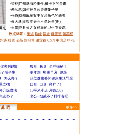
·
荣林
|
广州珠海桥事件:被推下的是谁
·
朱顺忠
|
如何把贪官关进笼子里
·
张原
|
杭州飙车案中父亲角色的缺失
·
蔡天新
|
奥数本身并不是坏事(图)
·
王攀
|
副县长之女施暴的卫生巾疑虑
曝光
热点标签：
奥运
珠峰
福娃
母亲节
印花税
外遇
股票
金晶
陈冠希
谢霆锋
CNN
中国足球
张
你尖叫(图)
·
狐臭--腋臭--全球揭秘！
毁了后半生
·
更年期--卵巢早衰--绝经
--怎么办？
·
涵盖健康要闻健康生活导航
明星支招
·
口臭--口臭--拜拜了!
罩杯升级魔法
·
10平米小店 月赚20万
-怎么办？
·
老公--烟戒不了排排毒吧
说 吧
更多>>