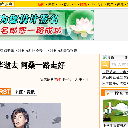
地产
搜狗
新闻
-
体育
-
S
-
娱乐
-
V
-
财经
-
IT
-
汽车
-
房产
-
家居
-
>
热点专题
>
阿桑病逝 阿桑去世
>
阿桑病逝最新报道
新
华逝去 阿桑一路走好
央视质疑29岁市
石首网站被黑
篡
[
我来说两句
(8)
] [字号：
大
中
小
]
宋美龄牛奶洗澡
来源：竞报
中学生乘直升机