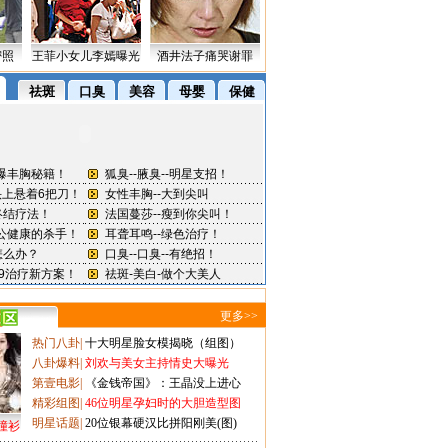
密照
王菲小女儿李嫣曝光
酒井法子痛哭谢罪
更多>>
热门八卦
|
十大明星脸女模揭晓（组图）
八卦爆料
|
刘欢与美女主持情史大曝光
第壹电影
|
《金钱帝国》：王晶没上进心
精彩组图
|
46位明星孕妇时的大胆造型图
明星话题
|
20位银幕硬汉比拼阳刚美(图)
撞衫