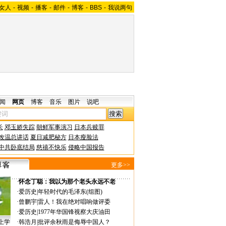
女人
-
视频
-
播客
-
邮件
-
博客
-
BBS
-
我说两句
闻
网页
博客
音乐
图片
说吧
长
邓玉娇失踪
朝鲜军事演习
日本兵赎罪
改温总讲话
夏日减肥秘方
日本瘦脸法
中共卧底结局
慈禧不快乐
侵略中国报告
更多>>
·
怀念丁聪：我以为那个老头永远不老
·
爱历史
|
年轻时代的毛泽东(组图)
·
曾鹏宇
|
雷人！我在绝对唱响做评委
·
爱历史
|
1977年华国锋视察大庆油田
上学
·
韩浩月
|
批评余秋雨是侮辱中国人？