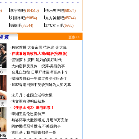
5)
李宇春吧
(104510)
快乐男声吧
(68574)
刘德华吧
(69854)
东方神起吧
(65744)
婚姻吧
(78544)
37℃女人吧
(6985)
视 频
更多>>
·
独家首播:大秦帝国
范冰冰-金大班
·
在线看超高收视大戏:
蜗居(完整版)
·
倔强萝卜
麦田
媳妇的美好时代
·
大内密探灵灵狗
倪萍-美丽的事
声》
·
台儿庄战役 日军尸体装满百余卡车
·
揭秘希特勒一生躲过多少次暗杀？
·
1982香港回归中英谈判鲜为人知内幕
·
宋丹丹：张国立活得太累
·
满文军有望明日获释
曝光
·
《变形金刚2》送电影票！
·
李湘王岳伦恩爱待产
·
黎姿怀孕大肚照曝光 月用30万安胎
·
阿娇懒理冠希返港:不关我的事
·
古巨基：我与霆锋都是一哥
不断