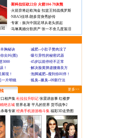
·
斯科拉狂砍22分 火箭104-79灰熊
·
火箭弃将赴欧淘金 扣篮王转战俄罗斯
·
NBA5佳球-朗多背身秀妙传
·
专家：振兴中国足球从老头抓起
连冠
·
马琳离婚分割房产 张一不舍几度落泪
爆丰胸秘诀
·
减肥--小肚子赘肉没了
你尖叫(图)
·
吸引异性的秘密武器
3000
·
45岁以前停经不正常
不误！
·
解决脸黄脾虚腰痛良方
美展现！
·
泡脚减肥--瘦到你叫停！
起一片明镜
·
狐臭--腋臭--09新疗法
更多>>
对口相声集
杜拉拉升职记
张震讲故事
红楼梦
-精绝古城
世界名著
平凡的世界
货币战争2
毒杀毒专家
经典手机游游格斗集
福彩3D走势图