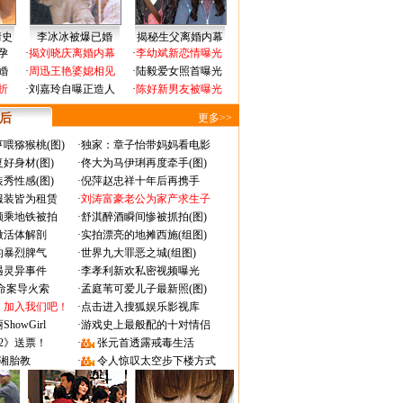
情史
李冰冰被爆已婚
揭秘生父离婚内幕
孕
·
揭刘晓庆离婚内幕
·
李幼斌新恋情曝光
婚
·
周迅王艳婆媳相见
·
陆毅爱女照首曝光
折
·
刘嘉玲自曝正造人
·
陈好新男友被曝光
 后
更多>>
喂猕猴桃(图)
·
独家：章子怡带妈妈看电影
好身材(图)
·
佟大为马伊琍再度牵手(图)
秀性感(图)
·
倪萍赵忠祥十年后再携手
服装皆为租赁
·
刘涛富豪老公为家产求生子
颜乘地铁被拍
·
舒淇醉酒瞬间惨被抓拍(图)
做活体解剖
·
实拍漂亮的地摊西施(组图)
的暴烈脾气
·
世界九大罪恶之城(组图)
遇灵异事件
·
李孝利新欢私密视频曝光
成命案导火索
·
孟庭苇可爱儿子最新照(图)
：加入我们吧！
·
点击进入搜狐娱乐影视库
owGirl
·
游戏史上最般配的十对情侣
2》送票！
·
张元首透露戒毒生活
湘胎教
·
令人惊叹太空步下楼方式