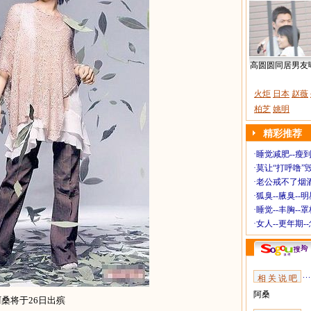
高圆圆同居男友
火炬
日本
赵薇
柏芝
姚明
精彩推荐
·
睡觉减肥--瘦到
·
莫让“打呼噜”
·
老公戒不了烟酒
·
狐臭--腋臭--
·
睡觉--丰胸--
·
女人--更年期-
相 关 说 吧
阿桑
阿桑将于26日出殡