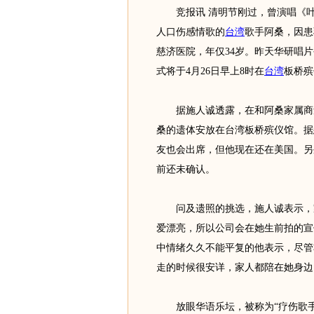
竞报讯 清明节刚过，曾演唱《叶
人口伤感情歌的
台湾
歌手阿桑，因患
慈济医院，年仅34岁。昨天华研唱
式将于4月26日早上8时在
台湾
板桥殡
据施人诚透露，在和阿桑家属商量后
桑的遗体安放在台湾板桥殡仪馆。据
友也会出席，但他现在还在美国。另
前还未确认。
问及遗照的挑选，施人诚表示，家
爱漂亮，所以公司会在她生前拍的宣
中情绪久久不能平复的他表示，尽管
走的时候很安详，家人都陪在她身边
放眼华语乐坛，被称为“疗伤歌手