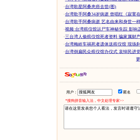
·
台湾歌星阿桑患癌去世(图)
·
台湾歌手阿桑34岁病逝 曾唱红《寂寞
·
台湾歌手阿桑病逝 艺名由来和身世一
·
视频:台湾殡仪馆运尸车神秘失踪 影响
·
三台湾人偷殡仪馆死者资料 骗家属财产继
·
台湾梅岭车祸死者遗体送殡仪馆 现场刹车
·
台湾倒扁民众殡仪馆办仪式 哀悼民进党价
用户：
匿名
*搜狗拼音输入法，中文处理专家>>