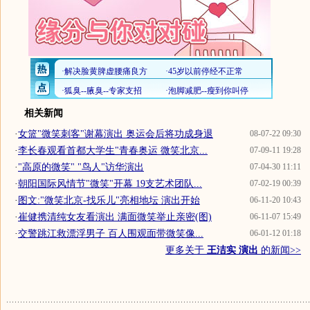
相关新闻
·
女篮"微笑刺客"谢幕演出 奥运会后将功成身退
08-07-22 09:30
·
李长春观看首都大学生"青春奥运 微笑北京...
07-09-11 19:28
·
"高原的微笑" "鸟人"访华演出
07-04-30 11:11
·
朝阳国际风情节"微笑"开幕 19支艺术团队...
07-02-19 00:39
·
图文:"微笑北京-找乐儿"亮相地坛 演出开始
06-11-20 10:43
·
崔健携清纯女友看演出 满面微笑举止亲密(图)
06-11-07 15:49
·
交警跳江救漂浮男子 百人围观面带微笑像...
06-01-12 01:18
更多关于
王洁实 演出
的新闻>>