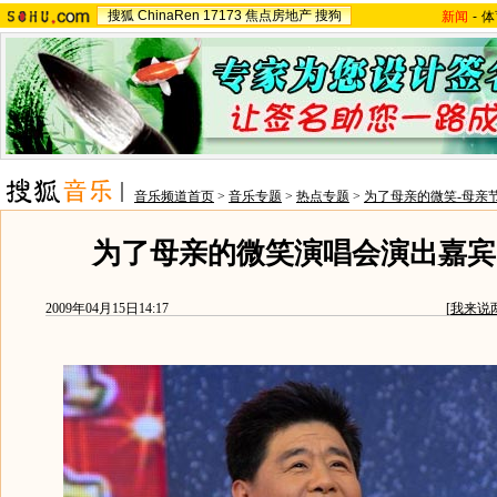
搜狐
ChinaRen
17173
焦点房地产
搜狗
新闻
-
体
音乐频道首页
>
音乐专题
>
热点专题
>
为了母亲的微笑-母亲
为了母亲的微笑演唱会演出嘉宾
2009年04月15日14:17
[
我来说