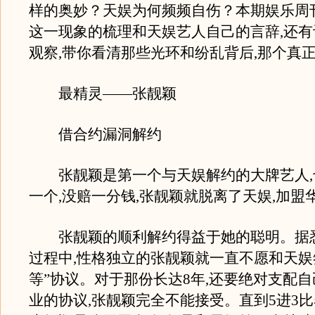
样的奥妙？天娱为何频频自伤？本期娱乐周
这一现象的梳理和天娱艺人自己的言辞,还
观察,带你看清那些光环和纷乱背后,那个真
最精灵——张靓颖
借合约漏洞解约
张靓颖是第一个与天娱解约的大牌艺人,
一个,没赔一分钱,张靓颖就脱离了天娱,加盟
张靓颖的顺利解约得益于她的聪明。据悉
过程中,性格独立的张靓颖就一直不愿和天娱
等”协议。对于那份长达8年,还要绝对支配
业的协议,张靓颖完全不能接受。直到5进3比