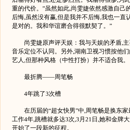
重的代价。”虽然如此,尚雯婕依然感激自己的
后悔,虽然没有赢,但是我并不后悔,我也一直
是对的。我和华谊磨合得很默契了。”
尚雯婕原声评天娱：我与天娱的矛盾,主
音乐定位不认同。另外,湖南卫视习惯按他
艺人,但那种风格（中性打扮）并不适合我。
最折腾——周笔畅
4年跳了3次槽
在历届的“超女快男”中,周笔畅是换东家
工作4年,跳槽就多达3次,3月21日,她和金牌
开始了一段新的征程。