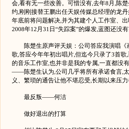
会,看有无一些改善。可惜没有,去年8月,陈
约,刚刚接替王鹏出任天娱传媒总经理的龙丹妮
年底前将问题解决,并为其建个人工作室、出
2008年12月31日“失踪案”的爆发,蓝图还没
陈楚生原声评天娱：公司答应我演唱《
歌,答应今年年初出唱片,但迄今只录了3首歌,
的音乐工作室,也并非是我的专属,一直都没
——陈楚生认为,公司几乎将所有承诺食言,
义、繁琐的通告让他不堪忍受,长期以来压力
最反叛——何洁
做好退出的打算