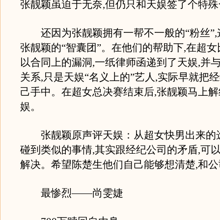
张靓颖虽迫于无奈,但仍只和天娱签了个特殊
还因为张靓颖拥有一帮不一般的“粉丝”,
张靓颖的“智囊团”。在他们的帮助下,在超
以合同上的漏洞,一纸律师函递到了天娱,并
关系,只是天娱“名义上的”艺人,实际早就把
己手中。在超女总决赛结束后,张靓颖马上解
娱。
张靓颖原声评天娱：从超女快男出来的
碰到类似的事情,其实跟经纪公司的矛盾,可
解决。希望陈楚生他们自己能够想清楚,和
最惨烈——尚雯婕