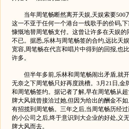
当年周笔畅断然离开天娱,天娱索要500万
这一不亚于任何一个港台一线歌手的价码,
慷慨地替周笔畅支付。这曾让许多在天娱的
不已。据悉,乐林与周笔畅签的合约,远比天
宽容,周笔畅在代言和唱片中得到的回报,也
许多。
但半年多前,乐林和周笔畅闹出矛盾,就开
无奈之下周笔畅只好再度跳槽。3月21日,金
和周笔畅签约。据记者了解,早在周笔畅从超女
牌大风就曾接洽过她,但因为给出的酬金不如
有招揽到周笔畅。三年之后,当周笔畅历经
的小公司之后,终于意识到大企业的好处,义
牌大风而去。