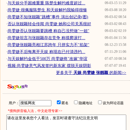
·
与天娱分手困难重重 陈楚生解约难度超过...
09-03-15 11:29
·
尚雯婕:很佩服陈楚生 和天娱解约我输得很惨
09-03-08 18:20
·
尚雯婕不知张靓颖"跳槽"事件 演出创记录(图)
09-03-02 08:54
·
否认张靓颖转会传闻 尚雯婕:她和公司关系很好
09-03-02 08:43
·
尚雯婕否认张靓颖要跳槽 称自己没想做"一姐"
09-03-02 02:19
·
尚雯婕坦言与张靓颖存在竞争 称摸爬滚打...
09-01-04 11:56
·
尚雯婕张靓颖亮相江苏跨年 只拼实力不"掐架"
08-12-23 15:58
·
尚雯婕不后悔离开天娱 称现在已付清违约...
07-11-29 11:06
·
与天娱解约金低于500万 尚雯婕终"改嫁"华谊
07-07-10 08:34
·
视频:尚雯婕意气风发签约新东家 摆脱天娱阴影
07-07-07 19:41
更多关于
天娱 尚雯婕 张靓颖
的新闻>>
用户：
匿名
隐藏地址
设为辩论话题
*搜狗拼音输入法，中文处理专家>>