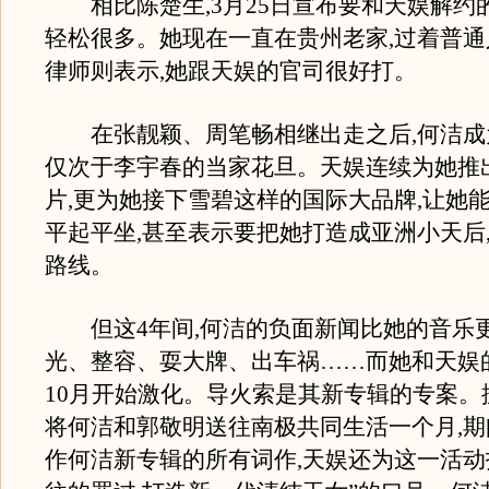
相比陈楚生,3月25日宣布要和天娱解约
轻松很多。她现在一直在贵州老家,过着普通
律师则表示,她跟天娱的官司很好打。
在张靓颖、周笔畅相继出走之后,何洁成
仅次于李宇春的当家花旦。天娱连续为她推出
片,更为她接下雪碧这样的国际大品牌,让她
平起平坐,甚至表示要把她打造成亚洲小天后
路线。
但这4年间,何洁的负面新闻比她的音乐
光、整容、耍大牌、出车祸……而她和天娱
10月开始激化。导火索是其新专辑的专案。
将何洁和郭敬明送往南极共同生活一个月,
作何洁新专辑的所有词作,天娱还为这一活动