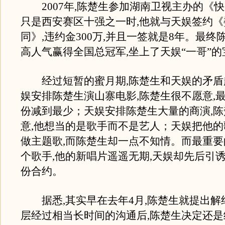
2007年,陈楚生参加湖南卫视主办的《
只是西安赛区十强之一时,他就与天娱签约
同》,违约金300万,并且一签就是8年。最终
高人气赢得全国总冠军,坐上了天娱“一哥”的
经过短暂的蜜月期,陈楚生和天娱的矛盾
娱安排陈楚生演山寨电影,陈楚生很不愿意,
份减到最少；天娱安排陈楚生大量的商演,
意,他想当的是歌手而不是艺人；天娱把他
做主题歌,而陈楚生却一点不知情。而最重要
个歌手,他的新唱片遥遥无期,天娱却先后引
份合约。
据悉,其实早在去年4月,陈楚生就提出解
层经过相当长时间的沟通后,陈楚生决定还