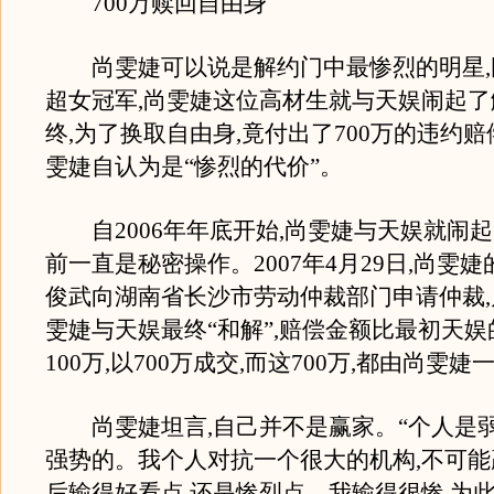
700万赎回自由身
尚雯婕可以说是解约门中最惨烈的明星,刚
超女冠军,尚雯婕这位高材生就与天娱闹起
终,为了换取自由身,竟付出了700万的违约赔
雯婕自认为是“惨烈的代价”。
自2006年年底开始,尚雯婕与天娱就闹
前一直是秘密操作。2007年4月29日,尚雯
俊武向湖南省长沙市劳动仲裁部门申请仲裁,
雯婕与天娱最终“和解”,赔偿金额比最初天
100万,以700万成交,而这700万,都由尚雯
尚雯婕坦言,自己并不是赢家。“个人是弱
强势的。我个人对抗一个很大的机构,不可
后输得好看点,还是惨烈点。我输得很惨,为