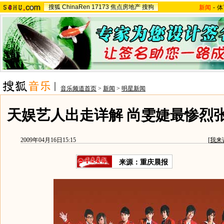
搜狐
ChinaRen
17173
焦点房地产
搜狗
新闻
-
体
音乐频道首页
>
新闻
>
明星新闻
天娱艺人出走详解 尚雯婕最惨烈
2009年04月16日15:15
[
我来
来源：
重庆晨报