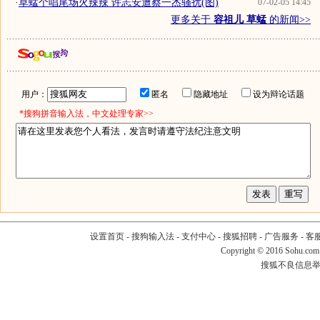
·
草蜢个唱尾场火辣辣 许志安遭蔡一杰骚扰(图)
07-02-05 14:45
更多关于
容祖儿 草蜢
的新闻>>
用户：
匿名
隐藏地址
设为辩论话题
*搜狗拼音输入法，中文处理专家>>
设置首页
-
搜狗输入法
-
支付中心
-
搜狐招聘
-
广告服务
-
客
Copyright
©
2016 Sohu.com
搜狐不良信息