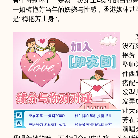
有个特别环节，是蔡一杰穿上4英寸的白色
一如梅艳芳当年的妖娆与性感，香港媒体甚
是“梅艳芳上身”。
其
没有
艳芳
型师
件西
搭配
发型
发弄
让大
芳在
演唱