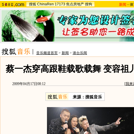
搜狐
ChinaRen
17173
焦点房地产
搜狗
新闻
-
体
音乐频道首页
>
新闻
>
港台乐闻
蔡一杰穿高跟鞋载歌载舞 变容祖儿
2009年04月17日08:12
[
我来
来源：
搜狐音乐