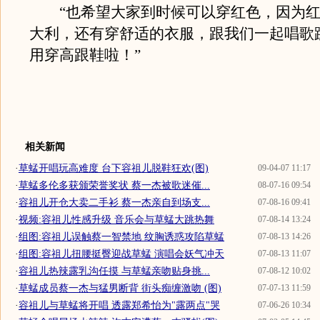
“也希望大家到时候可以穿红色，因为红
大利，还有穿舒适的衣服，跟我们一起唱歌
用穿高跟鞋啦！”
相关新闻
·
草蜢开唱玩高难度 台下容祖儿脱鞋狂欢(图)
09-04-07 11:17
·
草蜢多伦多获颁荣誉奖状 蔡一杰被歌迷催...
08-07-16 09:54
·
容祖儿开仓大卖二手衫 蔡一杰亲自到场支...
07-08-16 09:41
·
视频:容祖儿性感升级 音乐会与草蜢大跳热舞
07-08-14 13:24
·
组图:容祖儿误触蔡一智禁地 纹胸诱惑攻陷草蜢
07-08-13 14:26
·
组图:容祖儿扭腰挺臀迎战草蜢 演唱会妖气冲天
07-08-13 11:07
·
容祖儿热辣露乳沟任摸 与草蜢亲吻贴身挑...
07-08-12 10:02
·
草蜢成员蔡一杰与猛男断背 街头痴缠激吻 (图)
07-07-13 11:59
·
容祖儿与草蜢将开唱 透露郑希怡为"露两点"哭
07-06-26 10:34