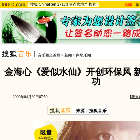
搜狐
ChinaRen
17173
焦点房地产
搜狗
新闻
-
体
音乐频道首页
>
新闻
>
内地乐闻
金海心《爱似水仙》开创环保风 
功
2009年04月30日07:59
[
我来
来源：
搜狐音乐