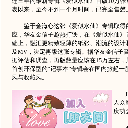
违三年的最新专辑《爱似水仙》首版10万张自
表以来，至今不到一个月时间，已完全售磬
鉴于金海心这张《爱似水仙》专辑取得
应，华友金信子趁热打铁，在《爱似水仙》
础上，融汇更精致轻薄的纸张、潮流的设计
及MV，决定再版这张专辑。据华友金信子
据评估和调查，再版数量应该在15万左右，
首创环保型的“记事本”专辑会在国内掀起一
风与收藏风。
广
人众
庆功
4月