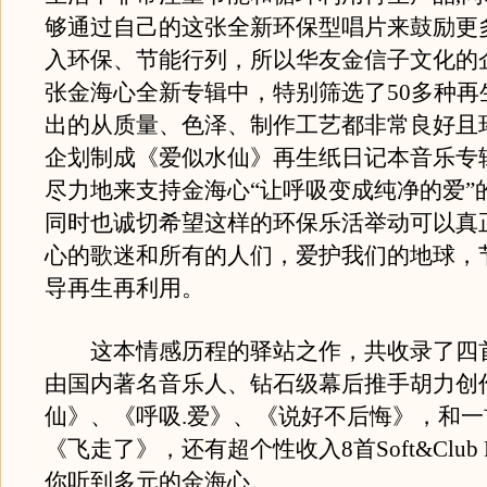
够通过自己的这张全新环保型唱片来鼓励更
入环保、节能行列，所以华友金信子文化的
张金海心全新专辑中，特别筛选了50多种再
出的从质量、色泽、制作工艺都非常良好且
企划制成《爱似水仙》再生纸日记本音乐专
尽力地来支持金海心“让呼吸变成纯净的爱”
同时也诚切希望这样的环保乐活举动可以真
心的歌迷和所有的人们，爱护我们的地球，
导再生再利用。
这本情感历程的驿站之作，共收录了四
由国内著名音乐人、钻石级幕后推手胡力创
仙》、《呼吸.爱》、《说好不后悔》，和
《飞走了》，还有超个性收入8首Soft&Club 
你听到多元的金海心。