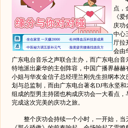
点，
《爱
庆功
中心
厅拉
会由
广东电台音乐之声联合主办，而广东电台音
特地派出豪华的主创阵容，中国广播界赫赫
小姐与华友金信子总经理兰刚先生担纲本次
划与总监制，而由广东电台著名DJ韦永坚和
组成的型男主持团也构成庆功会一大看点，
完成这次完美的庆功之旅。
整个庆功会持续一个小时，一开始，当
《那么骄傲》的前奏响起，全场响起了雷鸣