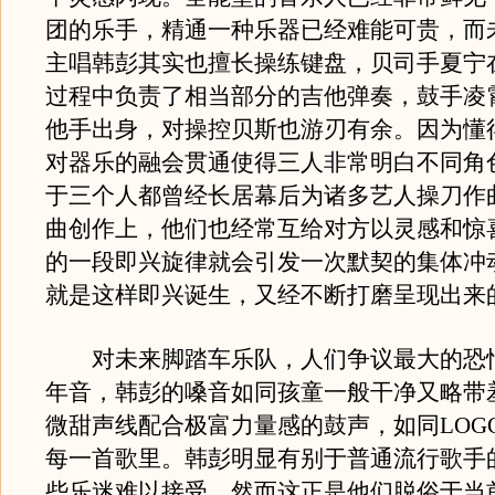
团的乐手，精通一种乐器已经难能可贵，而
主唱韩彭其实也擅长操练键盘，贝司手夏宁
过程中负责了相当部分的吉他弹奏，鼓手凌
他手出身，对操控贝斯也游刃有余。因为懂
对器乐的融会贯通使得三人非常明白不同角
于三个人都曾经长居幕后为诸多艺人操刀作
曲创作上，他们也经常互给对方以灵感和惊
的一段即兴旋律就会引发一次默契的集体冲
就是这样即兴诞生，又经不断打磨呈现出来
对未来脚踏车乐队，人们争议最大的恐
年音，韩彭的嗓音如同孩童一般干净又略带
微甜声线配合极富力量感的鼓声，如同LOG
每一首歌里。韩彭明显有别于普通流行歌手
些乐迷难以接受，然而这正是他们脱俗于当