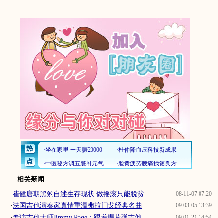
相关新闻
·
崔健唐朝黑豹自述生存现状 做摇滚只能脱贫
08-11-07 07:20
·
法国吉他演奏家真情重温弗拉门戈经典名曲
09-03-05 13:39
·
专访吉他大师Jimmy Page：跟着唱片弹吉他
09-01-21 14:54