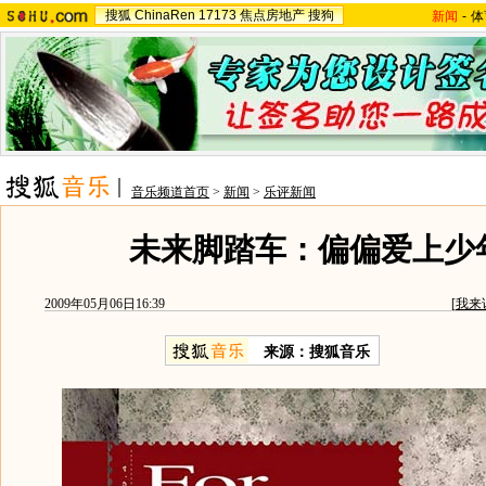
搜狐
ChinaRen
17173
焦点房地产
搜狗
新闻
-
体
音乐频道首页
>
新闻
>
乐评新闻
未来脚踏车：偏偏爱上少
2009年05月06日16:39
[
我来
来源：
搜狐音乐