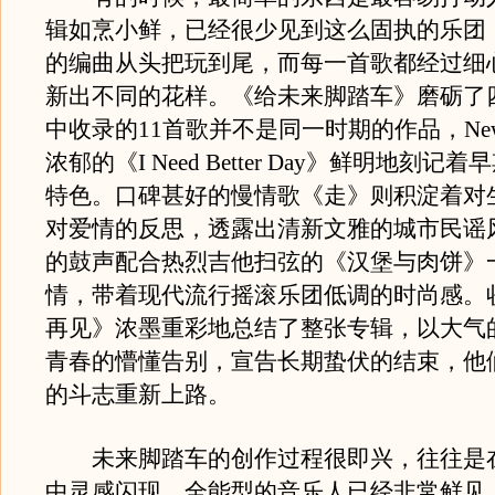
辑如烹小鲜，已经很少见到这么固执的乐团
的编曲从头把玩到尾，而每一首歌都经过细
新出不同的花样。《给未来脚踏车》磨砺了
中收录的11首歌并不是同一时期的作品，New S
浓郁的《I Need Better Day》鲜明地刻记着早
特色。口碑甚好的慢情歌《走》则积淀着对
对爱情的反思，透露出清新文雅的城市民谣
的鼓声配合热烈吉他扫弦的《汉堡与肉饼》
情，带着现代流行摇滚乐团低调的时尚感。
再见》浓墨重彩地总结了整张专辑，以大气
青春的懵懂告别，宣告长期蛰伏的结束，他
的斗志重新上路。
未来脚踏车的创作过程很即兴，往往是
中灵感闪现。全能型的音乐人已经非常鲜见