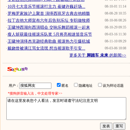
·
10月七大音乐节摇滚打主力 崔健许巍赶场...
08-10-01 11:14
·
罗梅罗家族沪上聚首 演绎西班牙古典吉他精髓
08-08-28 10:35
·
拉丁吉他大师宣布六年后告别乐坛 专职做牧师
08-10-06 08:26
·
王啸坤西湖向西演唱会 交响乐舞蹈摇滚一起来
08-10-29 09:35
·
瘦人斩获最佳摇滚乐队奖 5月将亮相迷笛音乐节
09-03-16 11:30
·
王啸坤演绎杰克逊经典歌曲 摇滚热力引爆杭城
08-11-10 09:29
·
戴娆曾被满江骂女流氓 想当摇滚歌手引安...
09-03-06 18:08
更多关于
脚踏车 未来
的新闻>>
用户：
匿名
隐藏地址
设为辩论话题
*搜狗拼音输入法，中文处理专家>>