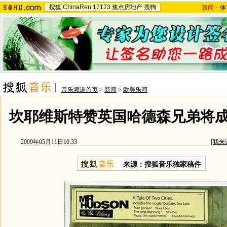
搜狐
ChinaRen
17173
焦点房地产
搜狗
新闻
-
体
音乐频道首页
>
新闻
>
欧美乐闻
坎耶维斯特赞英国哈德森兄弟将
2009年05月11日10:33
[
我来
来源：
搜狐音乐独家稿件