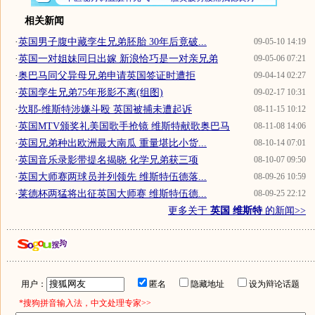
相关新闻
·
英国男子腹中藏孪生兄弟胚胎 30年后竟破...
09-05-10 14:19
·
英国一对姐妹同日出嫁 新浪恰巧是一对亲兄弟
09-05-06 07:21
·
奥巴马同父异母兄弟申请英国签证时遭拒
09-04-14 02:27
·
英国孪生兄弟75年形影不离(组图)
09-02-17 10:31
·
坎耶-维斯特涉嫌斗殴 英国被捕未遭起诉
08-11-15 10:12
·
英国MTV颁奖礼美国歌手抢镜 维斯特献歌奥巴马
08-11-08 14:06
·
英国兄弟种出欧洲最大南瓜 重量堪比小货...
08-10-14 07:01
·
英国音乐录影带提名揭晓 化学兄弟获三项
08-10-07 09:50
·
英国大师赛两球员并列领先 维斯特伍德落...
08-09-26 10:59
·
莱德杯两猛将出征英国大师赛 维斯特伍德...
08-09-25 22:12
更多关于
英国 维斯特
的新闻>>
用户：
匿名
隐藏地址
设为辩论话题
*搜狗拼音输入法，中文处理专家>>