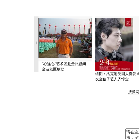
“心连心”艺术团赴贵州慰问
金波老区放歌
组图：杰克逊受国人喜爱 
友金信子艺人齐悼念