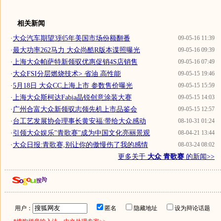
相关新闻
·
大众汽车期望3到5年美国市场份额翻番
09-05-16 11:39
·
最大功率262马力 大众尚酷R版本谍照曝光
09-05-16 09:39
·
上海大众帕萨特新领驭优惠促销4S店销售
09-05-16 07:49
·
大众FSI分层燃烧技术> 省油 高性能
09-05-15 19:46
·
5月18日 大众CC上海上市 参数售价曝光
09-05-15 15:59
·
上海大众斯柯达Fabia晶锐创意涂装大赛
09-05-15 14:03
·
广州合富大众新领驭志领先机上市品鉴会
09-05-15 12:57
·
台工艺发展协会理事长黄安福:带给大众感动
08-10-31 01:24
·
引领大众娱乐"青歌赛"成为中国文化亮丽景观
08-04-21 13:44
·
大众日报:青歌赛,别让你的傲慢伤了我的感情
08-03-24 08:02
更多关于
大众 青歌赛
的新闻>>
用户：
匿名
隐藏地址
设为辩论话题