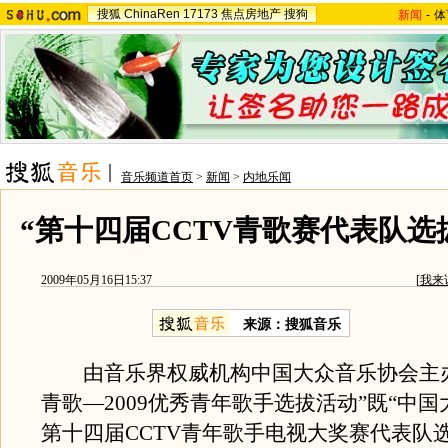
搜狐
ChinaRen
17173
焦点房地产
搜狗
新闻
-
体
音乐频道首页
>
新闻
>
内地乐闻
“第十四届CCTV青歌赛代表队选
2009年05月16日15:37
[
我来
来源：
搜狐音乐
由音乐界权威机构中国大众音乐协会主办
青歌—2009优秀青年歌手选拔活动”既“中
第十四届CCTV青年歌手电视大奖赛代表队