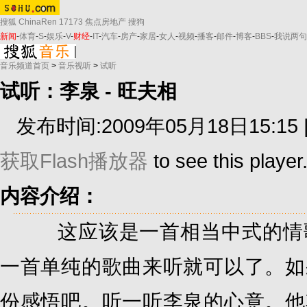
搜狐
ChinaRen
17173
焦点房地产
搜狗
新闻
-
体育
-
S
-
娱乐
-
V
-
财经
-
IT
-
汽车
-
房产
-
家居
-
女人
-
视频
-
播客
-
邮件
-
博客
-
BBS
-
我说两句
音乐频道首页
>
音乐视听
>
试听
试听：李泉 - 旺夫相
发布时间:2009年05月18日15:15 
获取Flash播放器
to see this player
内容介绍：
这应该是一首相当中式的情歌
一首单纯的歌曲来听就可以了。如
份感悟吧。听一听李泉的心意。他