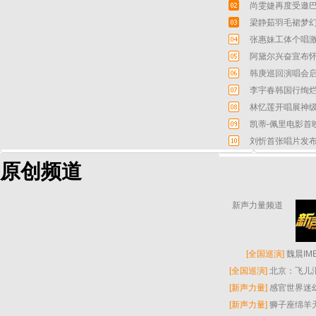
尚雯婕再度受邀巴
梁静茹羽毛裙梦幻
张惠妹工体个唱激
阿黛尔兴奋宣布怀
韩庚巡回演唱会启
李宇春韩国行绚烂
林忆莲开唱展神级
凯蒂-佩里电影首
刘忻首张唱片发布
原创频道
新声力量频道
[
全国巡演
]
魏晨I
[
全国巡演
]
北京：飞儿
[
新声力量
]
感官世界迷
[
新声力量
]
狮子座绵羊