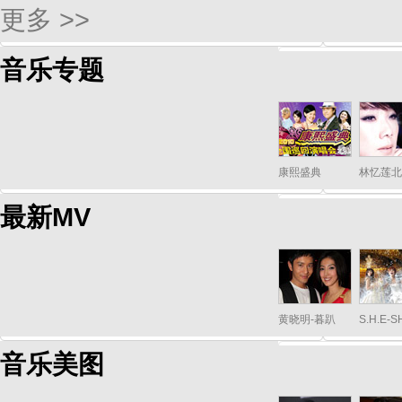
更多 >>
音乐专题
康熙盛典
林忆莲北
最新MV
黄晓明-暮趴
S.H.E-
音乐美图