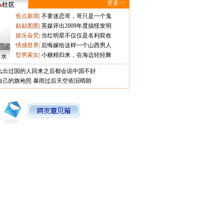
更多>>
焦点新闻
|
不要迷恋哥，哥只是一个鬼
贴贴图图
|
英媒评出2009年度搞怪发明
娱乐旮旯
|
当红明星不仅仅是名利双收
情感世界
|
后悔嫁给这样一个山西男人
型男索女
|
小糖精归来，在海边轻轻舞
口水
么出过国的人回来之后都会说中国不好
自己的旗袍照
暴雨过后天空依旧晴朗