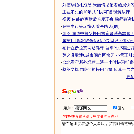
·
刘德华婚礼泡汤 朱丽倩见记者施展快
·
正在消失的10年城 "快闪"首现解放碑
·
视频:伊能静离婚后首度现身 鞠躬致谢
·
高中生街头玩快闪看呆路人(图)
·
组图:陈致中探父快闪留扁嫡系高志鹏
·
东芝1月起将降低NAND快闪记忆体30
·
布什在伊拉克两避鞋弹 自夸"快闪最厉害
·
薛之谦歌迷6城市闹市区快闪 小天王引
·
台北看守所外绿营上演一小时快闪挺扁秀
·
蔡英文挺扁晚会将快闪台媒:传其一气之下
更
用户：
匿名
*搜狗拼音输入法，中文处理专家>>