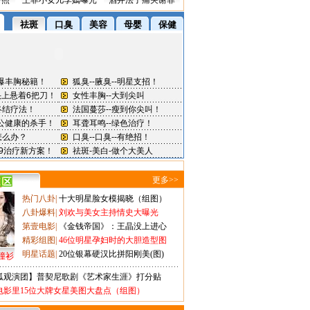
密照
王菲小女儿李嫣曝光
酒井法子痛哭谢罪
更多>>
热门八卦
|
十大明星脸女模揭晓（组图）
八卦爆料
|
刘欢与美女主持情史大曝光
第壹电影
|
《金钱帝国》：王晶没上进心
精彩组图
|
46位明星孕妇时的大胆造型图
明星话题
|
20位银幕硬汉比拼阳刚美(图)
撞衫
狐观演团】普契尼歌剧《艺术家生涯》打分贴
电影里15位大牌女星美图大盘点（组图）