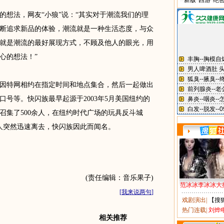
新版“西游”绝
想法，网友“小狼”说：“其实对于潮流我们的理
断追求新品的体验，潮流就是一种生活态度，与众
就是潮流的最好展现方式，不顾及他人的眼光，用
心的想法！”
特网相约在指定时间和地点集合，然后一起做出
号等。快闪族最早起源于2003年5月美国纽约的
召集了500余人，在纽约时代广场的玩具反斗城
人突然迅速离去，快闪族因此而闻名。
(责任编辑：音乐果子)
范冰冰李冰冰大
[
我来说两句
]
戏剧演出
|
【搜
热门连载
|
刘烨
相关推荐