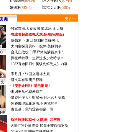
刘德华吧
(69854)
东方神起吧
(65744)
婚姻吧
(78544)
37℃女人吧
(6985)
视 频
更多>>
·
独家首播:大秦帝国
范冰冰-金大班
·
在线看超高收视大戏:
蜗居(完整版)
·
倔强萝卜
麦田
媳妇的美好时代
·
大内密探灵灵狗
倪萍-美丽的事
声》
·
台儿庄战役 日军尸体装满百余卡车
·
揭秘希特勒一生躲过多少次暗杀？
·
1982香港回归中英谈判鲜为人知内幕
·
宋丹丹：张国立活得太累
·
满文军有望明日获释
曝光
·
《变形金刚2》送电影票！
·
李湘王岳伦恩爱待产
·
黎姿怀孕大肚照曝光 月用30万安胎
·
阿娇懒理冠希返港:不关我的事
·
古巨基：我与霆锋都是一哥
不断
·
斯科拉狂砍22分 火箭104-79灰熊
·
火箭弃将赴欧淘金 扣篮王转战俄罗斯
·
NBA5佳球-朗多背身秀妙传