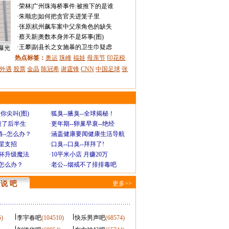
·
荣林
|
广州珠海桥事件:被推下的是谁
·
朱顺忠
|
如何把贪官关进笼子里
·
张原
|
杭州飙车案中父亲角色的缺失
·
蔡天新
|
奥数本身并不是坏事(图)
·
王攀
|
副县长之女施暴的卫生巾疑虑
曝光
热点标签：
奥运
珠峰
福娃
母亲节
印花税
外遇
股票
金晶
陈冠希
谢霆锋
CNN
中国足球
张
你尖叫(图)
·
狐臭--腋臭--全球揭秘！
毁了后半生
·
更年期--卵巢早衰--绝经
--怎么办？
·
涵盖健康要闻健康生活导航
明星支招
·
口臭--口臭--拜拜了!
罩杯升级魔法
·
10平米小店 月赚20万
-怎么办？
·
老公--烟戒不了排排毒吧
说 吧
更多>>
5)
李宇春吧
(104510)
快乐男声吧
(68574)