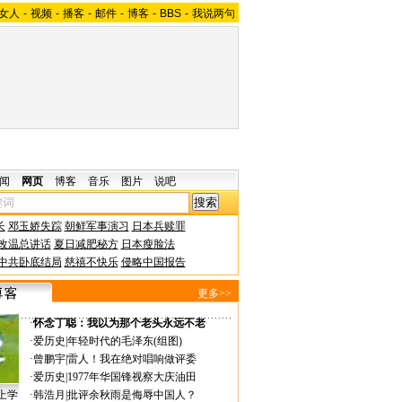
女人
-
视频
-
播客
-
邮件
-
博客
-
BBS
-
我说两句
闻
网页
博客
音乐
图片
说吧
长
邓玉娇失踪
朝鲜军事演习
日本兵赎罪
改温总讲话
夏日减肥秘方
日本瘦脸法
中共卧底结局
慈禧不快乐
侵略中国报告
更多>>
·
怀念丁聪：我以为那个老头永远不老
·
爱历史
|
年轻时代的毛泽东(组图)
·
曾鹏宇
|
雷人！我在绝对唱响做评委
·
爱历史
|
1977年华国锋视察大庆油田
上学
·
韩浩月
|
批评余秋雨是侮辱中国人？