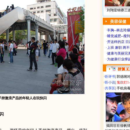
刘翔亚锦赛三
美容保健
·
丰胸--林志玲
·
睡觉减肥--瘦到
·
开这样的店 日进
·
上班 兼职 两
·
健康与美丽完
·
为健康行业撑
·
听评书
|
郭德纲
·
听小说
|
鬼吹灯1
·
共享区
|
手机病
手持激浪产品的年轻人在玩快闪
闪
揭田壮壮徐帆