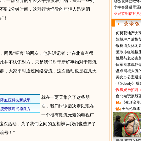
门口，一群怪异的年轻人手持激浪产品，摆出一些列
·
赵薇被爆已经怀
·
李宇春爆遭母逼
不到2分钟时间，这群行为怪异的年轻人迅速消
·
圣诞节明信片八
”！
茶 余 饭
·
何炅获地产大亨
·
陈慧琳产后恢复
·
殷桃街头休闲装
·
范冰冰红地毯
网民“誓言”的网友，他告诉记者：“在北京有很
·
姚晨与老公素
此并不认识对方，只是我们对于新鲜事物对于潮流
·
日军竟拿战俘
群，大家平时通过网络交流，这次活动也是在几天
·
盘点网坛大腕
·
美女办公室遭
·
《Nobody》
·
搜狐娱乐招聘
·
台北电玩展靓丽Sh
就在一两天集合了这些朋
·
《变形金刚
友，我们讨论后决定以现在
·
王岳伦爆李
一个很有潮流元素的电视广
做这次活动，为了我们之间的互相辨认我们也选择了
暗号！”