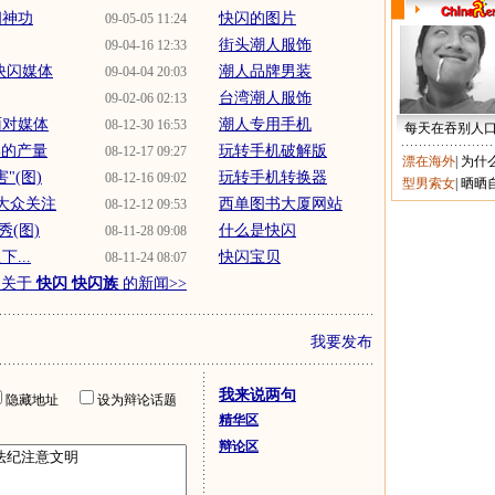
闪神功
快闪的图片
09-05-05 11:24
街头潮人服饰
09-04-16 12:33
快闪媒体
潮人品牌男装
09-04-04 20:03
台湾潮人服饰
09-02-06 02:13
面对媒体
潮人专用手机
08-12-30 16:53
每天在吞别人
%的产量
玩转手机破解版
08-12-17 09:27
漂在海外
|
为什
"(图)
玩转手机转换器
08-12-16 09:02
型男索女
|
晒晒
大众关注
西单图书大厦网站
08-12-12 09:53
(图)
什么是快闪
08-11-28 09:08
...
快闪宝贝
08-11-24 08:07
多关于
快闪 快闪族
的新闻>>
我要发布
我来说两句
隐藏地址
设为辩论话题
精华区
辩论区