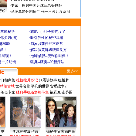
·
专家：振兴中国足球从老头抓起
连冠
·
马琳离婚分割房产 张一不舍几度落泪
爆丰胸秘诀
·
减肥--小肚子赘肉没了
你尖叫(图)
·
吸引异性的秘密武器
3000
·
45岁以前停经不正常
不误！
·
解决脸黄脾虚腰痛良方
美展现！
·
泡脚减肥--瘦到你叫停！
起一片明镜
·
狐臭--腋臭--09新疗法
更多>>
对口相声集
杜拉拉升职记
张震讲故事
红楼梦
-精绝古城
世界名著
平凡的世界
货币战争2
毒杀毒专家
经典手机游游格斗集
福彩3D走势图
情史
李冰冰被爆已婚
揭秘生父离婚内幕