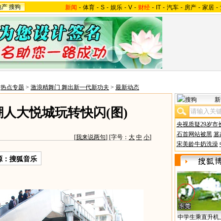
地产
搜狗
新闻
-
体育
-
S
-
娱乐
-
V
-
财经
-
IT
-
汽车
-
房产
-
家居
-
>
热点专题
>
激浪精舞门 舞出新一代新功夫
>
最新动态
新
潮人大悦城玩转快闪(图)
央视质疑29岁市
石首网站被黑
篡
[
我来说两句
] [字号：
大
中
小
]
宋美龄牛奶洗澡
源：
搜狐音乐
中学生乘直升机