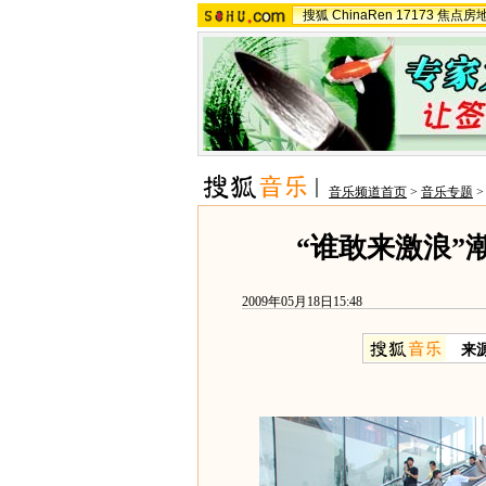
搜狐
ChinaRen
17173
焦点房
音乐频道首页
>
音乐专题
“谁敢来激浪”
2009年05月18日15:48
来