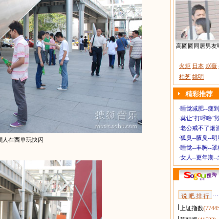
高圆圆同居男友
火炬
日本
赵薇
柏芝
姚明
精彩推荐
·
睡觉减肥--瘦到
·
莫让“打呼噜”
·
老公戒不了烟酒
·
狐臭--腋臭--
潮人在西单玩快闪
·
睡觉--丰胸--
·
女人--更年期-
说 吧 排 行
上证指数
(7744