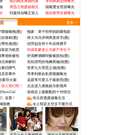
孕
·
揭刘晓庆离婚内幕
·
李幼斌新恋情曝光
婚
·
周迅王艳婆媳相见
·
陆毅爱女照首曝光
折
·
刘嘉玲自曝正造人
·
陈好新男友被曝光
 后
更多>>
喂猕猴桃(图)
·
独家：章子怡带妈妈看电影
好身材(图)
·
佟大为马伊琍再度牵手(图)
秀性感(图)
·
倪萍赵忠祥十年后再携手
服装皆为租赁
·
刘涛富豪老公为家产求生子
颜乘地铁被拍
·
舒淇醉酒瞬间惨被抓拍(图)
做活体解剖
·
实拍漂亮的地摊西施(组图)
的暴烈脾气
·
世界九大罪恶之城(组图)
遇灵异事件
·
李孝利新欢私密视频曝光
成命案导火索
·
孟庭苇可爱儿子最新照(图)
：加入我们吧！
·
点击进入搜狐娱乐影视库
owGirl
·
游戏史上最般配的十对情侣
2》送票！
·
张元首透露戒毒生活
湘胎教
·
令人惊叹太空步下楼方式