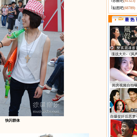
苏醒吧
(41523)
贴图吧
(68789)
最 热 
谍战大片-《风
闺房视频自拍
自爆捉奸后恶梦
快闪群体