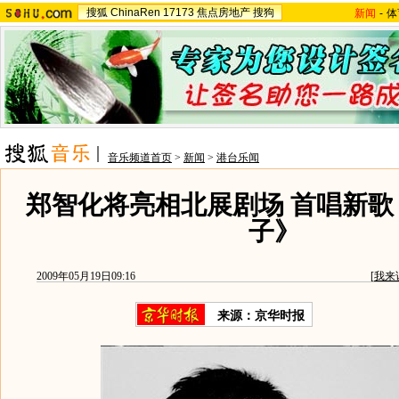
搜狐
ChinaRen
17173
焦点房地产
搜狗
新闻
-
体
音乐频道首页
>
新闻
>
港台乐闻
郑智化将亮相北展剧场 首唱新歌
子》
2009年05月19日09:16
[
我来
来源：
京华时报